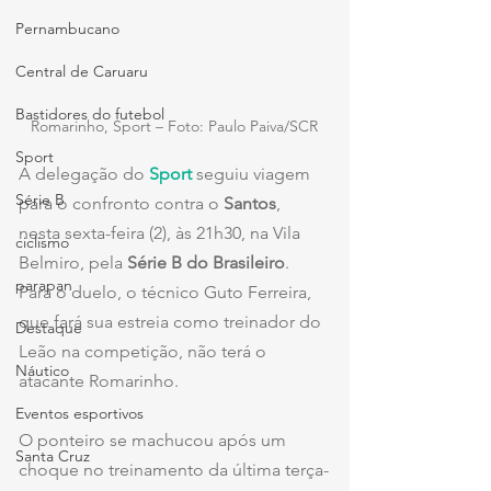
Pernambucano
Central de Caruaru
Bastidores do futebol
Romarinho, Sport – Foto: Paulo Paiva/SCR
Sport
A delegação do 
Sport
 seguiu viagem 
Série B
para o confronto contra o 
Santos
, 
nesta sexta-feira (2), às 21h30, na Vila 
ciclismo
Belmiro, pela 
Série B do Brasileiro
. 
parapan
Para o duelo, o técnico Guto Ferreira, 
que fará sua estreia como treinador do 
Destaque
Leão na competição, não terá o 
Náutico
atacante Romarinho.
Eventos esportivos
O ponteiro se machucou após um 
Santa Cruz
choque no treinamento da última terça-