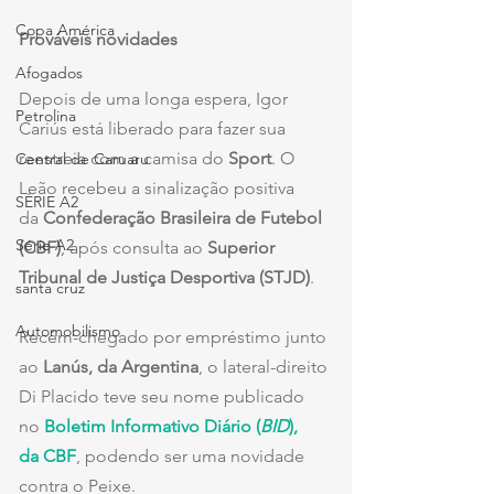
Copa América
Prováveis novidades
Afogados
Depois de uma longa espera, Igor 
Petrolina
Cariús está liberado para fazer sua 
reestreia com a camisa do 
Sport
. O 
Central de Caruaru
Leão recebeu a sinalização positiva 
SÉRIE A2
da 
Confederação Brasileira de Futebol 
Série A2
(CBF)
, após consulta ao 
Superior 
Tribunal de Justiça Desportiva (STJD)
.
santa cruz
Automobilismo
Recém-chegado por empréstimo junto 
ao 
Lanús, da Argentina
, o lateral-direito 
Di Placido teve seu nome publicado 
no 
Boletim Informativo Diário (
BID
), 
da CBF
, podendo ser uma novidade 
contra o Peixe.