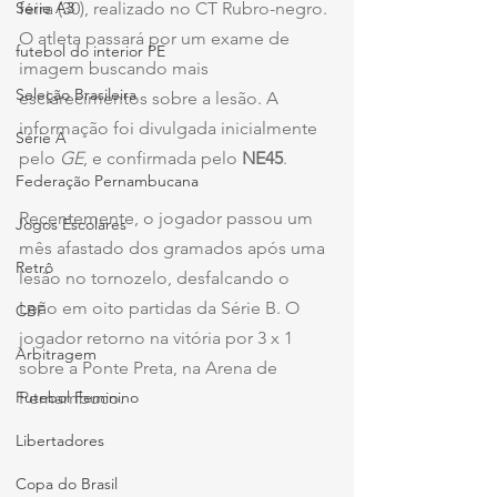
Série A3
feira (30), realizado no CT Rubro-negro. 
O atleta passará por um exame de 
futebol do interior PE
imagem buscando mais 
Seleção Brasileira
esclarecimentos sobre a lesão. A 
informação foi divulgada inicialmente 
Série A
pelo 
GE
, e confirmada pelo 
NE45
.
Federação Pernambucana
Recentemente, o jogador passou um 
Jogos Escolares
mês afastado dos gramados após uma 
Retrô
lesão no tornozelo, desfalcando o 
Leão em oito partidas da Série B. O 
CBF
jogador retorno na vitória por 3 x 1 
Arbitragem
sobre a Ponte Preta, na Arena de 
Futebol Feminino
Pernambuco.
Libertadores
Copa do Brasil