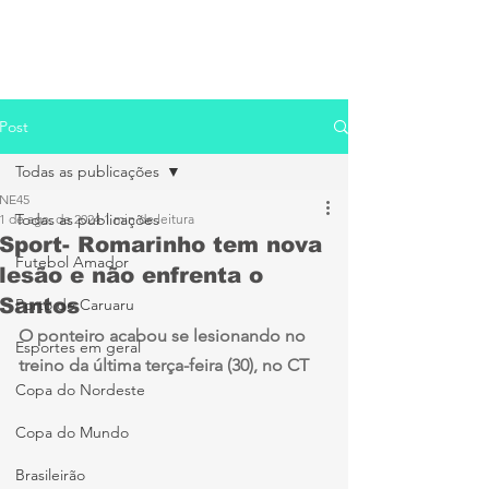
Post
Todas as publicações
NE45
Todas as publicações
1 de ago. de 2024
1 min de leitura
Sport- Romarinho tem nova
Futebol Amador
lesão e não enfrenta o
Santos
Porto de Caruaru
O ponteiro acabou se lesionando no 
Esportes em geral
treino da última terça-feira (30), no CT
Copa do Nordeste
Copa do Mundo
Brasileirão