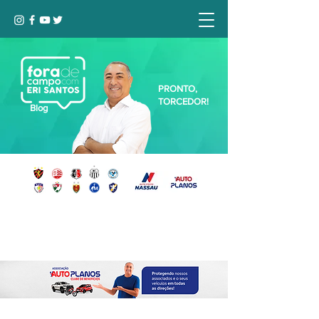
PRONTO,
TORCEDOR!
Blog
Seja bem-vindo, Torcedor (a)!