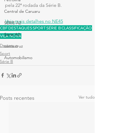
pela 22ª rodada da Série B.
Central de Caruaru
Veja mais detalhes no NE45
SÉRIE A2
CBF
DESTAQUES
SPORT
SÉRIE B
CLASSIFICAÇÃO
Série A2
VILA NOVA
Destaque
santa cruz
Sport
Automobilismo
Série B
Ver tudo
Posts recentes