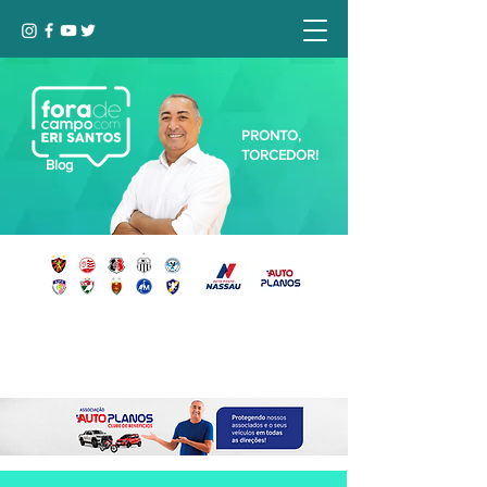
PRONTO,
TORCEDOR!
Blog
Seja bem-vindo, Torcedor (a)!