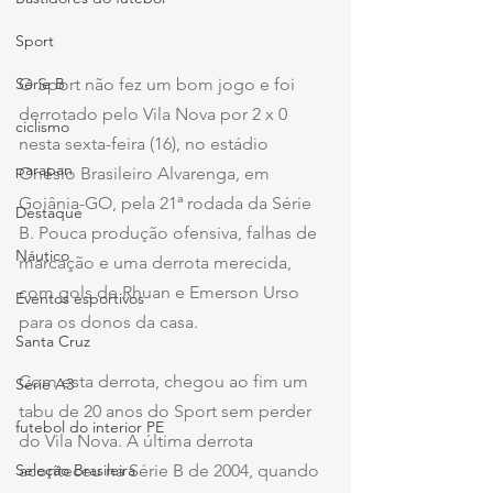
Sport
O Sport não fez um bom jogo e foi 
Série B
derrotado pelo Vila Nova por 2 x 0 
ciclismo
nesta sexta-feira (16), no estádio 
parapan
Onésio Brasileiro Alvarenga, em 
Goiânia-GO, pela 21ª rodada da Série 
Destaque
B. Pouca produção ofensiva, falhas de 
Náutico
marcação e uma derrota merecida, 
com gols de Rhuan e Emerson Urso 
Eventos esportivos
para os donos da casa.
Santa Cruz
Com esta derrota, chegou ao fim um 
Série A3
tabu de 20 anos do Sport sem perder 
futebol do interior PE
do Vila Nova. A última derrota 
aconteceu na Série B de 2004, quando 
Seleção Brasileira