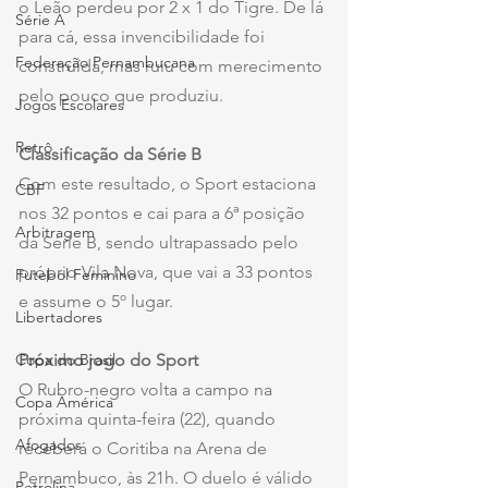
o Leão perdeu por 2 x 1 do Tigre. De lá 
Série A
para cá, essa invencibilidade foi 
Federação Pernambucana
construída, mas ruiu com merecimento 
pelo pouco que produziu.
Jogos Escolares
Retrô
Classificação da Série B
Com este resultado, o Sport estaciona 
CBF
nos 32 pontos e cai para a 6ª posição 
Arbitragem
da Série B, sendo ultrapassado pelo 
próprio Vila Nova, que vai a 33 pontos 
Futebol Feminino
e assume o 5º lugar.
Libertadores
Próximo jogo do Sport
Copa do Brasil
O Rubro-negro volta a campo na 
Copa América
próxima quinta-feira (22), quando 
Afogados
receberá o Coritiba na Arena de 
Pernambuco, às 21h. O duelo é válido 
Petrolina