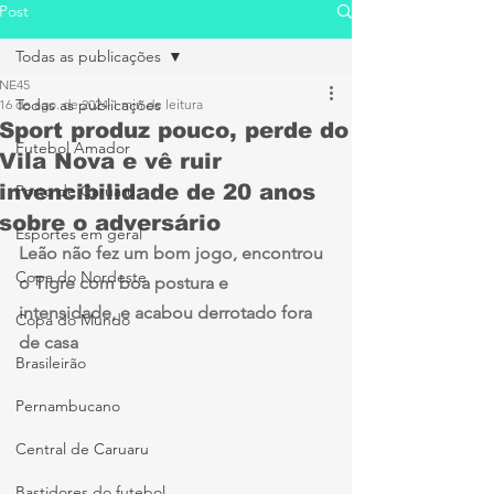
Post
Todas as publicações
NE45
Todas as publicações
16 de ago. de 2024
1 min de leitura
Sport produz pouco, perde do
Futebol Amador
Vila Nova e vê ruir
invencibilidade de 20 anos
Porto de Caruaru
sobre o adversário
Esportes em geral
Leão não fez um bom jogo, encontrou 
Copa do Nordeste
o Tigre com boa postura e 
intensidade, e acabou derrotado fora 
Copa do Mundo
de casa
Brasileirão
Pernambucano
Central de Caruaru
Bastidores do futebol