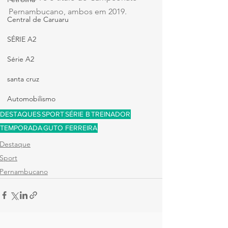
Pernambucano, ambos em 2019.
Central de Caruaru
SÉRIE A2
Série A2
santa cruz
Automobilismo
DESTAQUES
SPORT
SÉRIE B
TREINADOR
TEMPORADA
GUTO FERREIRA
Destaque
Sport
Pernambucano