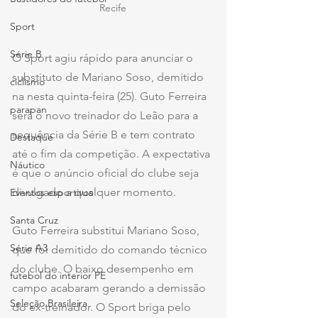
Recife
Sport
Série B
O Sport agiu rápido para anunciar o 
substituto de Mariano Soso, demitido 
ciclismo
na nesta quinta-feira (25). Guto Ferreira 
parapan
será o novo treinador do Leão para a 
sequência da Série B e tem contrato 
Destaque
até o fim da competição. A expectativa 
Náutico
é que o anúncio oficial do clube seja 
divulgado a qualquer momento.
Eventos esportivos
Santa Cruz
Guto Ferreira substitui Mariano Soso, 
Série A3
que foi demitido do comando técnico 
do clube. O baixo desempenho em 
futebol do interior PE
campo acabaram gerando a demissão 
Seleção Brasileira
do ex-treinador. O Sport briga pelo 