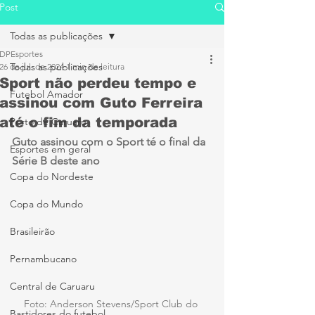
Post
Todas as publicações
DPEsportes
Todas as publicações
26 de jul. de 2024
1 min de leitura
Sport não perdeu tempo e
Futebol Amador
assinou com Guto Ferreira
até o fim da temporada
Porto de Caruaru
Guto assinou com o Sport té o final da 
Esportes em geral
Série B deste ano
Copa do Nordeste
Copa do Mundo
Brasileirão
Pernambucano
Central de Caruaru
Foto: Anderson Stevens/Sport Club do 
Bastidores do futebol