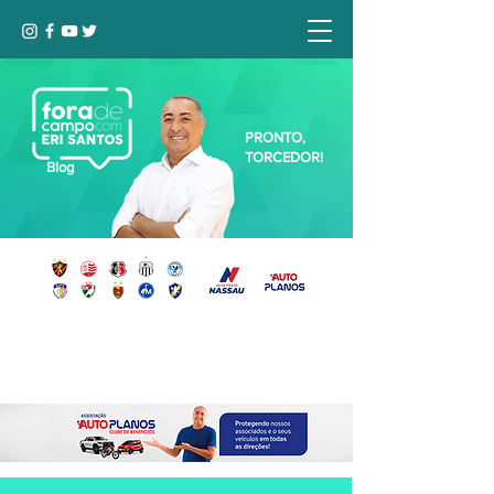
PRONTO,
TORCEDOR!
Blog
Seja bem-vindo, Torcedor (a)!