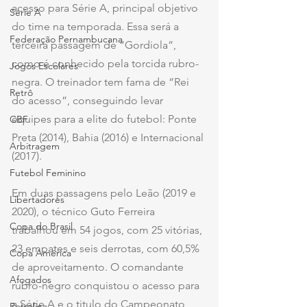
acesso para Série A, principal objetivo 
Série A
do time na temporada. Essa será a 
Federação Pernambucana
terceira passagem de “Gordiola”, 
como é conhecido pela torcida rubro-
Jogos Escolares
negra. O treinador tem fama de “Rei 
Retrô
do acesso”, conseguindo levar 
equipes para a elite do futebol: Ponte 
CBF
Preta (2014), Bahia (2016) e Internacional 
Arbitragem
(2017).
Futebol Feminino
Em duas passagens pelo Leão (2019 e 
Libertadores
2020), o técnico Guto Ferreira 
Copa do Brasil
trabalhou em 54 jogos, com 25 vitórias, 
23 empates e seis derrotas, com 60,5% 
Copa América
de aproveitamento. O comandante 
Afogados
rubro-negro conquistou o acesso para 
a Série A e o titulo do Campeonato 
Petrolina