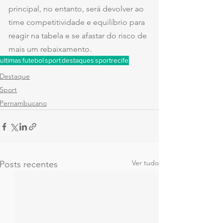
principal, no entanto, será devolver ao 
time competitividade e equilíbrio para 
reagir na tabela e se afastar do risco de 
mais um rebaixamento.
ultimas
futebol
sport
destaques
sportrecife
Destaque
Sport
Pernambucano
Ver tudo
Posts recentes