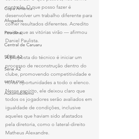
controle. O que posso fazer é 
Copa América
desenvolver um trabalho diferente para 
Afogados
colher resultados diferentes. Acredito 
muito que as vitórias virão — afirmou 
Petrolina
Daniel Paulista.
Central de Caruaru
SÉRIE A2
A proposta do técnico é iniciar um 
processo de reconstrução dentro do 
Série A2
clube, promovendo competitividade e 
santa cruz
novas oportunidades a todo o elenco. 
Nesse espírito, ele deixou claro que 
Automobilismo
todos os jogadores serão avaliados em 
igualdade de condições, inclusive 
aqueles que haviam sido afastados 
pela diretoria, como o lateral-direito 
Matheus Alexandre.