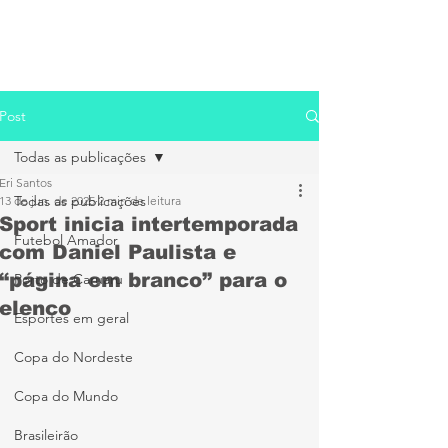
Post
Todas as publicações
Eri Santos
Todas as publicações
13 de jun. de 2025
2 min de leitura
Sport inicia intertemporada
Futebol Amador
com Daniel Paulista e
“página em branco” para o
Porto de Caruaru
elenco
Esportes em geral
Copa do Nordeste
Copa do Mundo
Brasileirão