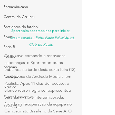
Pernambucano
Central de Caruaru
Bastidores do futebol
Sport volta aos trabalhos para iniciar 
Sport
intertemporada - 
Foto: Paulo Paiva/ Sport 
Club do Recife
Série B
Com novo comando e renovadas 
ciclismo
esperanças, o Sport retomou os 
parapan
trabalhos na tarde desta sexta-feira (13), 
no CT José de Andrade Médicis, em 
Destaque
Paulista. Após 11 dias de recesso, o 
Náutico
elenco rubro-negro se reapresentou 
Eventos esportivos
para dar início à intertemporada, 
focada na recuperação da equipe no 
Santa Cruz
Campeonato Brasileiro da Série A. O 