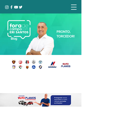
PRONTO,
TORCEDOR!
Blog
Seja bem-vindo, Torcedor (a)!