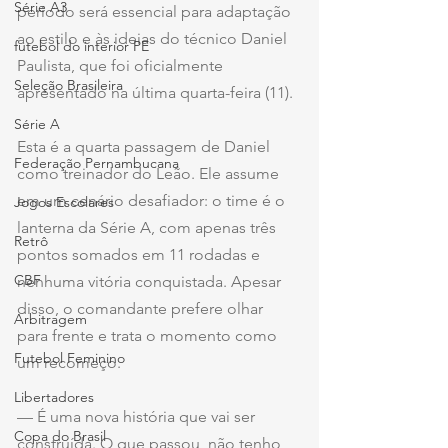
Série A3
período será essencial para adaptação 
ao estilo e às ideias do técnico Daniel 
futebol do interior PE
Paulista, que foi oficialmente 
Seleção Brasileira
apresentado na última quarta-feira (11).
Série A
Esta é a quarta passagem de Daniel 
Federação Pernambucana
como treinador do Leão. Ele assume 
em um cenário desafiador: o time é o 
Jogos Escolares
lanterna da Série A, com apenas três 
Retrô
pontos somados em 11 rodadas e 
CBF
nenhuma vitória conquistada. Apesar 
disso, o comandante prefere olhar 
Arbitragem
para frente e trata o momento como 
Futebol Feminino
um recomeço.
Libertadores
— É uma nova história que vai ser 
Copa do Brasil
construída. O que passou, não tenho 