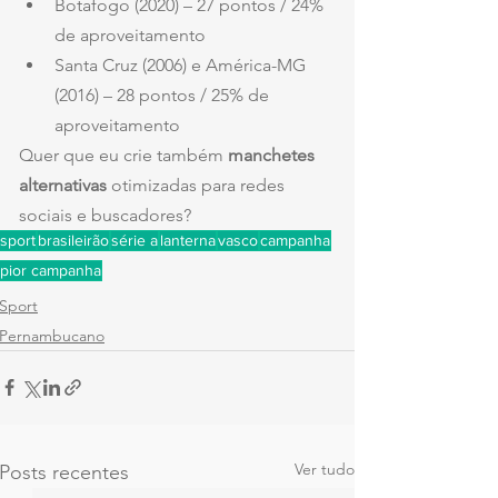
Botafogo (2020) – 27 pontos / 24% 
de aproveitamento
Santa Cruz (2006) e América-MG 
(2016) – 28 pontos / 25% de 
aproveitamento
Quer que eu crie também 
manchetes 
alternativas
 otimizadas para redes 
sociais e buscadores?
sport
brasileirão
série a
lanterna
vasco
campanha
pior campanha
Sport
Pernambucano
Ver tudo
Posts recentes