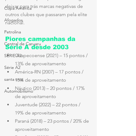
deixar para trás marcas negativas de 
Copa América
outros clubes que passaram pela elite 
Afogados
nacional.
Petrolina
Piores campanhas da 
Central de Caruaru
Série A desde 2003
Chapecoense (2021) – 15 pontos / 
SÉRIE A2
13% de aproveitamento
Série A2
América-RN (2007) – 17 pontos / 
santa cruz
15% de aproveitamento
Náutico (2013) – 20 pontos / 17% 
Automobilismo
de aproveitamento
Juventude (2022) – 22 pontos / 
19% de aproveitamento
Paraná (2018) – 23 pontos / 20% de 
aproveitamento