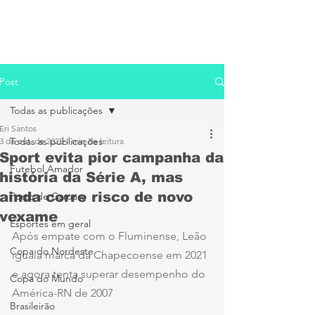
Post
Todas as publicações
Eri Santos
Todas as publicações
3 de out. de 2025
1 min de leitura
Sport evita pior campanha da
Futebol Amador
história da Série A, mas
ainda corre risco de novo
Porto de Caruaru
vexame
Esportes em geral
Após empate com o Fluminense, Leão 
Copa do Nordeste
iguala marca da Chapecoense em 2021 
e agora tenta superar desempenho do 
Copa do Mundo
América-RN de 2007
Brasileirão