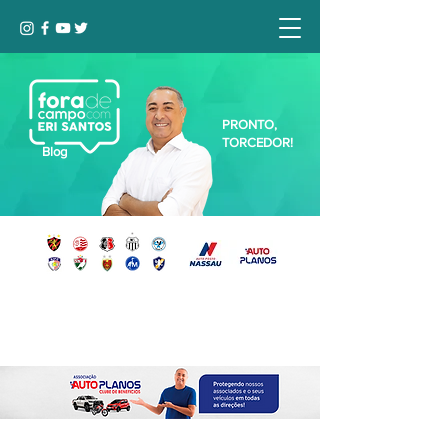
PRONTO,
TORCEDOR!
Blog
Seja bem-vindo, Torcedor (a)!