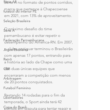
Série A3
Série A no formato de pontos corridos, 
marca que pertence à Chapecoense 
futebol do interior PE
em 2021, com 13% de aproveitamento.
Seleção Brasileira
O próximo desafio do time 
Série A
pernambucano é evitar repetir o 
Federação Pernambucana
desempenho do América-RN. Em 2007, 
o clube potiguar terminou o Brasileirão 
Jogos Escolares
com apenas 17 pontos, entrando para 
Retrô
a história ao lado da Chape como uma 
das duas únicas equipes que 
CBF
encerraram a competição com menos 
Arbitragem
de 20 pontos conquistados.
Futebol Feminino
Restando 14 rodadas para o fim da 
Libertadores
temporada, o Sport ainda terá 42 
Copa do Brasil
pontos em disputa para tentar reagir e 