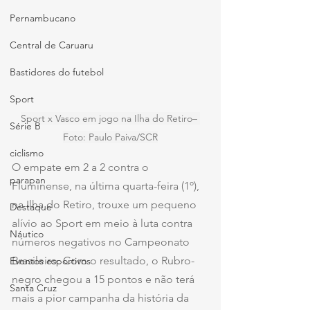
Pernambucano
Central de Caruaru
Bastidores do futebol
Sport
Sport x Vasco em jogo na Ilha do Retiro– 
Série B
Foto: Paulo Paiva/SCR
ciclismo
O empate em 2 a 2 contra o 
parapan
Fluminense, na última quarta-feira (1º), 
na Ilha do Retiro, trouxe um pequeno 
Destaque
alívio ao Sport em meio à luta contra 
Náutico
números negativos no Campeonato 
Brasileiro. Com o resultado, o Rubro-
Eventos esportivos
negro chegou a 15 pontos e não terá 
Santa Cruz
mais a pior campanha da história da 