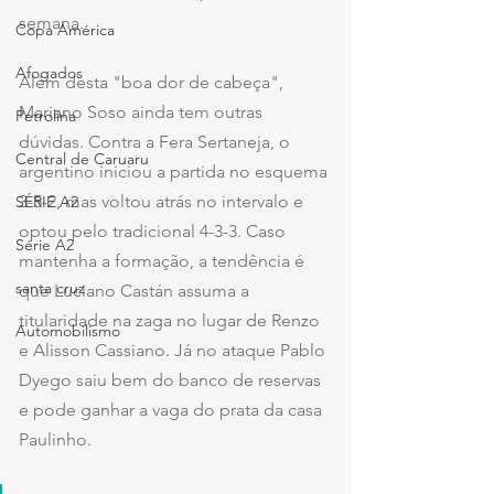
semana.
Copa América
Afogados
Além desta "boa dor de cabeça", 
Mariano Soso ainda tem outras 
Petrolina
dúvidas. Contra a Fera Sertaneja, o 
Central de Caruaru
argentino iniciou a partida no esquema 
3-5-2, mas voltou atrás no intervalo e 
SÉRIE A2
optou pelo tradicional 4-3-3. Caso 
Série A2
mantenha a formação, a tendência é 
santa cruz
que Luciano Castán assuma a 
titularidade na zaga no lugar de Renzo 
Automobilismo
e Alisson Cassiano. Já no ataque Pablo 
Dyego saiu bem do banco de reservas 
e pode ganhar a vaga do prata da casa 
Paulinho.