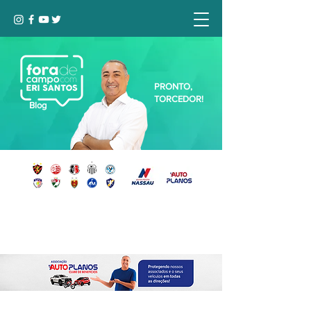
PRONTO,
TORCEDOR!
Blog
Seja bem-vindo, Torcedor (a)!