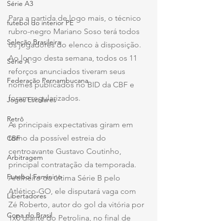
Série A3
Para a partida de logo mais, o técnico 
futebol do interior PE
rubro-negro Mariano Soso terá todos 
Seleção Brasileira
os jogadores do elenco à disposição. 
Ao longo desta semana, todos os 11 
Série A
reforços anunciados tiveram seus 
Federação Pernambucana
nomes publicados no BID da CBF e 
foram regularizados.
Jogos Escolares
Retrô
As principais expectativas giram em 
torno da possível estreia do 
CBF
centroavante Gustavo Coutinho, 
Arbitragem
principal contratação da temporada. 
Futebol Feminino
Artilheiro da última Série B pelo 
Atlético-GO, ele disputará vaga com 
Libertadores
Zé Roberto, autor do gol da vitória por 
Copa do Brasil
1x0 diante do Petrolina, no final de 