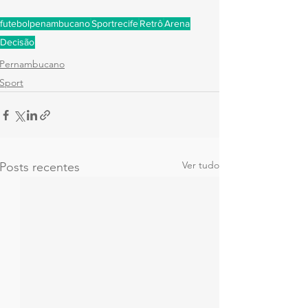
futebolpenambucano
Sportrecife
Retrô
Arena
Decisão
Pernambucano
Sport
Ver tudo
Posts recentes