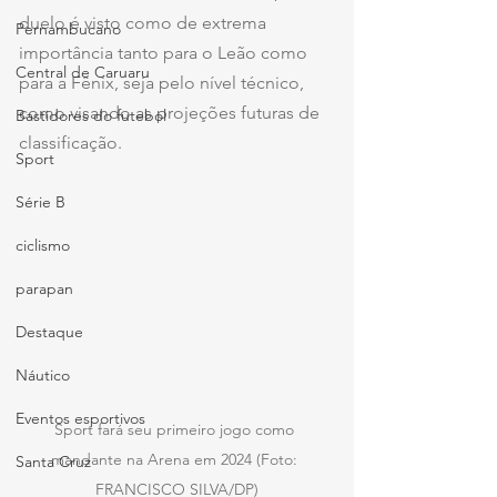
duelo é visto como de extrema 
Pernambucano
importância tanto para o Leão como 
Central de Caruaru
para a Fênix, seja pelo nível técnico, 
como visando as projeções futuras de 
Bastidores do futebol
classificação.
Sport
Série B
ciclismo
parapan
Destaque
Náutico
Eventos esportivos
Sport fará seu primeiro jogo como 
mandante na Arena em 2024 (Foto: 
Santa Cruz
FRANCISCO SILVA/DP)