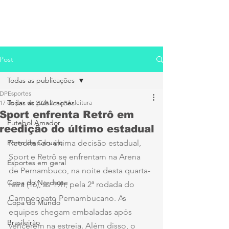
Post
Todas as publicações
DPEsportes
Todas as publicações
17 de jan. de 2024
2 min de leitura
Sport enfrenta Retrô em
Futebol Amador
reedição do último estadual
Porto de Caruaru
Reeditando última decisão estadual, 
Sport e Retrô se enfrentam na Arena 
Esportes em geral
de Pernambuco, na noite desta quarta-
Copa do Nordeste
feira (16), às 19h, pela 2ª rodada do 
Campeonato Pernambucano. As 
Copa do Mundo
equipes chegam embaladas após 
Brasileirão
vencerem na estreia. Além disso, o 