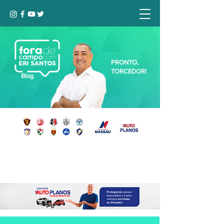
PRONTO,
TORCEDOR!
Blog
Seja bem-vindo, Torcedor (a)!