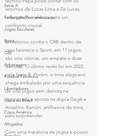
técnico Pepa pode contar com os 
Série A
retornos de Lucas Lima e Zé Lucas, 
reforçando o elenco para um 
Federação Pernambucana
confronto crucial.
Jogos Escolares
Retrô
O histórico contra o CRB dentro de 
casa favorece o Sport: em 11 jogos, 
CBF
são oito vitórias, um empate e duas 
Arbitragem
derrotas. O último revés foi em 2022, 
pela Série B. Porém, o time alagoano 
Futebol Feminino
chega embalado por uma sequência 
Libertadores
de oito jogos sem derrota na 
temporada e aposta na dupla Gegê e 
Copa do Brasil
Anselmo Ramón, artilheiros do time, 
Copa América
para surpreender.
Afogados
Com uma maratona de jogos e pouco 
Petrolina