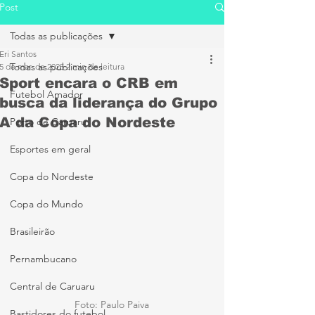
Post
Todas as publicações
Eri Santos
Todas as publicações
5 de mar. de 2025
2 min de leitura
Sport encara o CRB em
Futebol Amador
busca da liderança do Grupo
A da Copa do Nordeste
Porto de Caruaru
Esportes em geral
Copa do Nordeste
Copa do Mundo
Brasileirão
Pernambucano
Central de Caruaru
Foto: Paulo Paiva
Bastidores do futebol