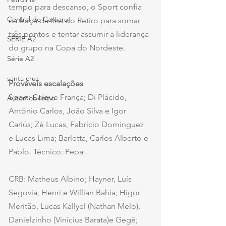
tempo para descanso, o Sport confia 
Central de Caruaru
na força da Ilha do Retiro para somar 
três pontos e tentar assumir a liderança 
SÉRIE A2
do grupo na Copa do Nordeste.
Série A2
santa cruz
Prováveis escalações
Sport: Caíque França; Di Plácido, 
Automobilismo
Antônio Carlos, João Silva e Igor 
Cariús; Zé Lucas, Fabrício Domínguez 
e Lucas Lima; Barletta, Carlos Alberto e 
Pablo. Técnico: Pepa
CRB: Matheus Albino; Hayner, Luís 
Segovia, Henri e Willian Bahia; Higor 
Meritão, Lucas Kallyel (Nathan Melo), 
Danielzinho (Vinícius Barata)e Gegê; 