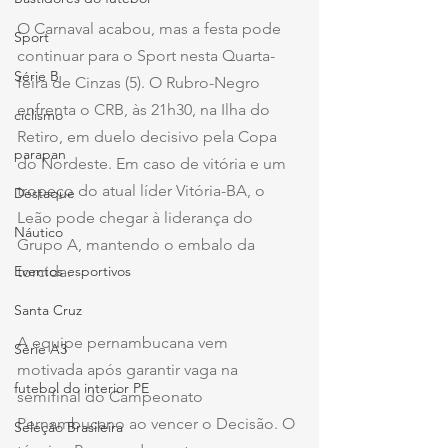
O Carnaval acabou, mas a festa pode 
Sport
continuar para o Sport nesta Quarta-
Série B
feira de Cinzas (5). O Rubro-Negro 
enfrenta o CRB, às 21h30, na Ilha do 
ciclismo
Retiro, em duelo decisivo pela Copa 
parapan
do Nordeste. Em caso de vitória e um 
tropeço do atual líder Vitória-BA, o 
Destaque
Leão pode chegar à liderança do 
Náutico
Grupo A, mantendo o embalo da 
Eventos esportivos
torcida.
Santa Cruz
A equipe pernambucana vem 
Série A3
motivada após garantir vaga na 
futebol do interior PE
semifinal do Campeonato 
Pernambucano ao vencer o Decisão. O 
Seleção Brasileira