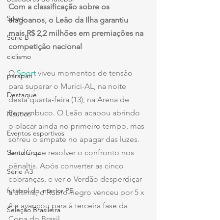
Com a classificação sobre os 
Sport
alagoanos, o Leão da Ilha garantiu 
mais R$ 2,2 milhões em premiações na 
Série B
competição nacional
ciclismo
O 
Sport
 viveu momentos de tensão 
parapan
para superar o Murici-AL, na noite 
Destaque
desta quarta-feira (13), na Arena de 
Pernambuco. O Leão acabou abrindo 
Náutico
o placar ainda no primeiro tempo, mas 
Eventos esportivos
sofreu o empate no apagar das luzes. 
Tendo que resolver o confronto nos 
Santa Cruz
pênaltis. Após converter as cinco 
Série A3
cobranças, e ver o Verdão desperdiçar 
futebol do interior PE
a última, o Rubro-negro venceu por 5 x 
4 e avançou para à terceira fase da 
Seleção Brasileira
Copa do Brasil.