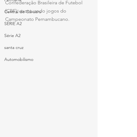
Confederação Brasileira de Futebol 
(CBF), excetuando jogos do 
Central de Caruaru
Campeonato Pernambucano.
SÉRIE A2
Série A2
santa cruz
Automobilismo