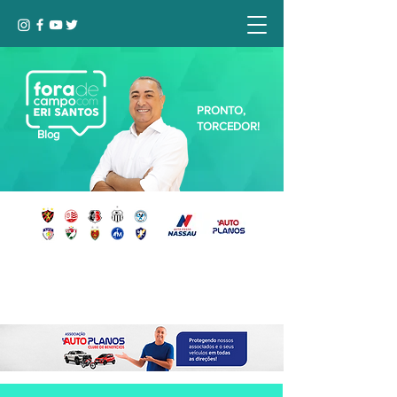
PRONTO,
TORCEDOR!
Blog
Seja bem-vindo, Torcedor (a)!