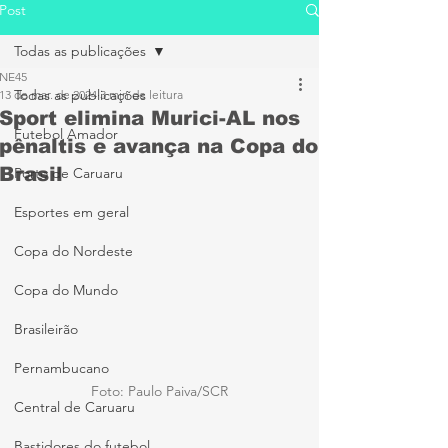
Post
Todas as publicações
NE45
Todas as publicações
13 de mar. de 2024
3 min de leitura
Sport elimina Murici-AL nos
Futebol Amador
pênaltis e avança na Copa do
Brasil
Porto de Caruaru
Esportes em geral
Copa do Nordeste
Copa do Mundo
Brasileirão
Pernambucano
Foto: Paulo Paiva/SCR
Central de Caruaru
Bastidores do futebol