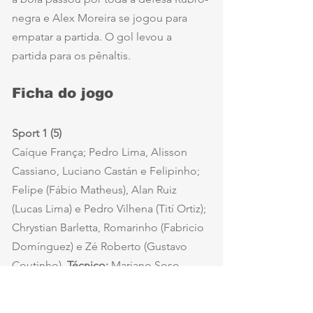
negra e Alex Moreira se jogou para 
empatar a partida. O gol levou a 
partida para os pênaltis.
Ficha do jogo
Sport 1 (5)
Caíque França; Pedro Lima, Alisson 
Cassiano, Luciano Castán e Felipinho; 
Felipe (Fábio Matheus), Alan Ruiz 
(Lucas Lima) e Pedro Vilhena (Tití Ortiz); 
Chrystian Barletta, Romarinho (Fabricio 
Domínguez) e Zé Roberto (Gustavo 
Coutinho). 
Técnico:
 Mariano Soso. 
Murici-AL 1 (4)