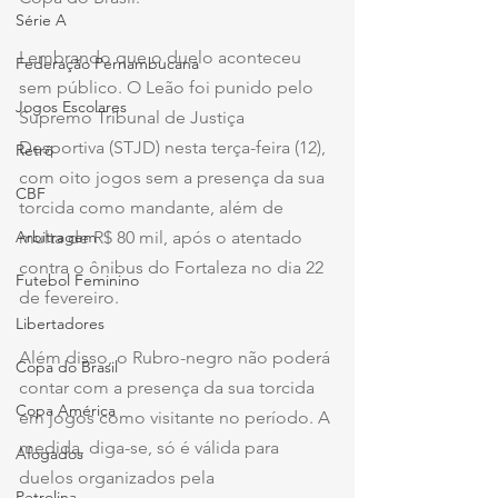
Série A
Lembrando que o duelo aconteceu 
Federação Pernambucana
sem público. O Leão foi punido pelo 
Jogos Escolares
Supremo Tribunal de Justiça 
Desportiva (STJD) nesta terça-feira (12), 
Retrô
com oito jogos sem a presença da sua 
CBF
torcida como mandante, além de 
multa de R$ 80 mil, após o atentado 
Arbitragem
contra o ônibus do Fortaleza no dia 22 
Futebol Feminino
de fevereiro.
Libertadores
Além disso, o Rubro-negro não poderá 
Copa do Brasil
contar com a presença da sua torcida 
Copa América
em jogos como visitante no período. A 
medida, diga-se, só é válida para 
Afogados
duelos organizados pela 
Petrolina