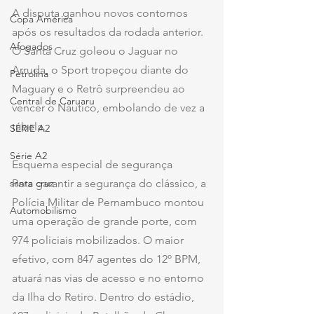
A disputa ganhou novos contornos 
Copa América
após os resultados da rodada anterior. 
Afogados
O Santa Cruz goleou o Jaguar no 
Arruda, o Sport tropeçou diante do 
Petrolina
Maguary e o Retrô surpreendeu ao 
Central de Caruaru
vencer o Náutico, embolando de vez a 
tabela.
SÉRIE A2
Série A2
Esquema especial de segurança
santa cruz
Para garantir a segurança do clássico, a 
Polícia Militar de Pernambuco montou 
Automobilismo
uma operação de grande porte, com 
974 policiais mobilizados. O maior 
efetivo, com 847 agentes do 12º BPM, 
atuará nas vias de acesso e no entorno 
da Ilha do Retiro. Dentro do estádio, 