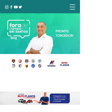
PRONTO,
TORCEDOR!
Blog
Seja bem-vindo, Torcedor (a)!