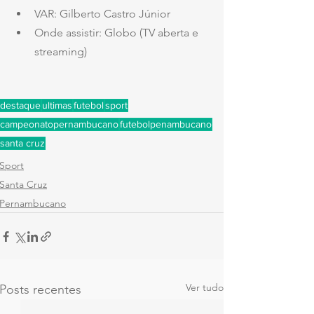
VAR: Gilberto Castro Júnior
Onde assistir: Globo (TV aberta e 
streaming)
destaque
ultimas
futebol
sport
campeonatopernambucano
futebolpenambucano
santa cruz
Sport
Santa Cruz
Pernambucano
Ver tudo
Posts recentes