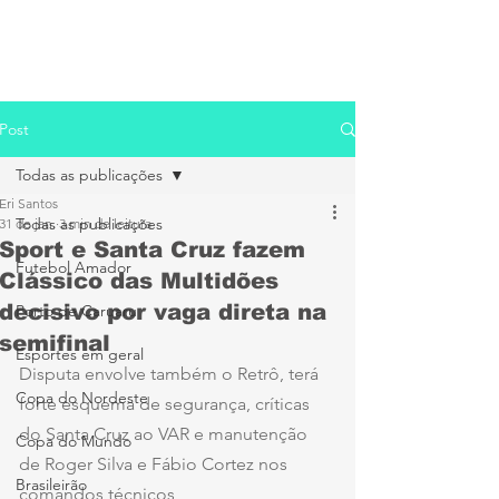
Post
Todas as publicações
Eri Santos
Todas as publicações
31 de jan.
3 min de leitura
Sport e Santa Cruz fazem
Futebol Amador
Clássico das Multidões
decisivo por vaga direta na
Porto de Caruaru
semifinal
Esportes em geral
Disputa envolve também o Retrô, terá 
Copa do Nordeste
forte esquema de segurança, críticas 
do Santa Cruz ao VAR e manutenção 
Copa do Mundo
de Roger Silva e Fábio Cortez nos 
Brasileirão
comandos técnicos