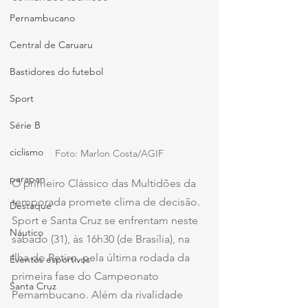
Pernambucano
Central de Caruaru
Bastidores do futebol
Sport
Série B
ciclismo
Foto: Marlon Costa/AGIF
parapan
O primeiro Clássico das Multidões da 
temporada promete clima de decisão. 
Destaque
Sport e Santa Cruz se enfrentam neste 
Náutico
sábado (31), às 16h30 (de Brasília), na 
Ilha do Retiro, pela última rodada da 
Eventos esportivos
primeira fase do Campeonato 
Santa Cruz
Pernambucano. Além da rivalidade 