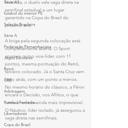
Série A3
histórica, o duelo vale vaga direta na 
semifinal estadual e um lugar 
futebol do interior PE
garantido na Copa do Brasil do 
Seleção Brasileira
próximo ano.
Série A
A briga pela segunda colocação está 
Federação Pernambucana
completamente aberta. O Sport 
aparece como vice-líder, com 11 
Jogos Escolares
pontos, mesma pontuação do Retrô, 
Retrô
terceiro colocado. Já o Santa Cruz vem 
logo atrás, com um ponto a menos. 
CBF
No mesmo horário do clássico, a Fênix 
Arbitragem
encara o Decisão, nos Aflitos, o que 
Futebol Feminino
torna a rodada ainda mais imprevisível. 
O Náutico, líder isolado, já assegurou a 
Libertadores
vaga direta nas semifinais.
Copa do Brasil