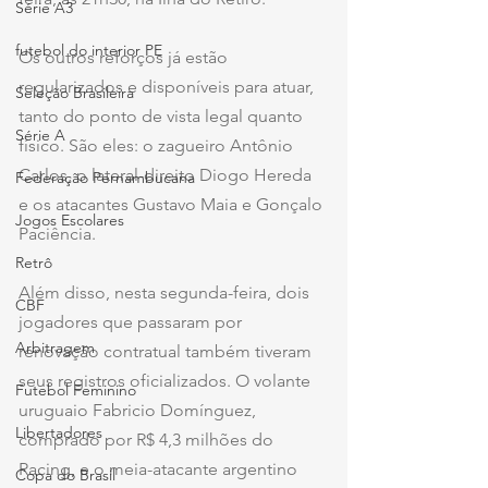
Série A3
futebol do interior PE
Os outros reforços já estão 
regularizados e disponíveis para atuar, 
Seleção Brasileira
tanto do ponto de vista legal quanto 
Série A
físico. São eles: o zagueiro Antônio 
Carlos, o lateral-direito Diogo Hereda 
Federação Pernambucana
e os atacantes Gustavo Maia e Gonçalo 
Jogos Escolares
Paciência.
Retrô
Além disso, nesta segunda-feira, dois 
CBF
jogadores que passaram por 
Arbitragem
renovação contratual também tiveram 
seus registros oficializados. O volante 
Futebol Feminino
uruguaio Fabricio Domínguez, 
Libertadores
comprado por R$ 4,3 milhões do 
Racing, e o meia-atacante argentino 
Copa do Brasil