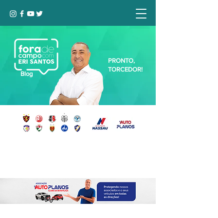
PRONTO,
TORCEDOR!
Blog
Seja bem-vindo, Torcedor (a)!