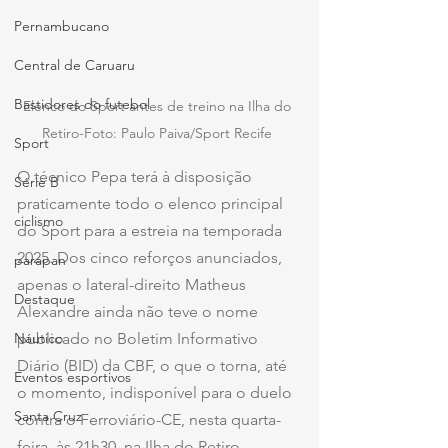
Pernambucano
Central de Caruaru
Bastidores do futebol
Elenco do Sport antes de treino na Ilha do 
Retiro-Foto: Paulo Paiva/Sport Recife 
Sport
O técnico Pepa terá à disposição 
Série B
praticamente todo o elenco principal 
ciclismo
do Sport para a estreia na temporada 
2025. Dos cinco reforços anunciados, 
parapan
apenas o lateral-direito Matheus 
Destaque
Alexandre ainda não teve o nome 
Náutico
publicado no Boletim Informativo 
Diário (BID) da CBF, o que o torna, até 
Eventos esportivos
o momento, indisponível para o duelo 
Santa Cruz
contra o Ferroviário-CE, nesta quarta-
feira, às 21h30, na Ilha do Retiro.