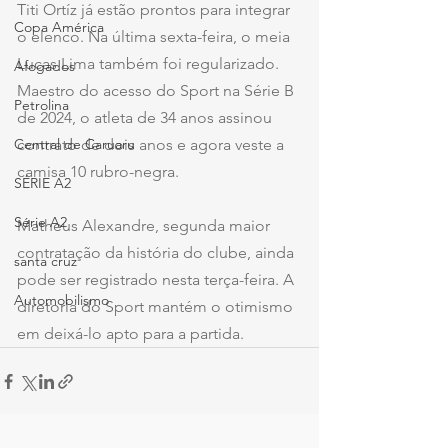
Titi Ortíz já estão prontos para integrar 
Copa América
o elenco. Na última sexta-feira, o meia 
Lucas Lima também foi regularizado. 
Afogados
Maestro do acesso do Sport na Série B 
Petrolina
de 2024, o atleta de 34 anos assinou 
Central de Caruaru
contrato de dois anos e agora veste a 
camisa 10 rubro-negra.
SÉRIE A2
Série A2
Matheus Alexandre, segunda maior 
contratação da história do clube, ainda 
santa cruz
pode ser registrado nesta terça-feira. A 
Automobilismo
diretoria do Sport mantém o otimismo 
em deixá-lo apto para a partida.