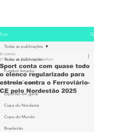
Post
Todas as publicações
Eri Santos
Todas as publicações
21 de jan. de 2025
1 min de leitura
Sport conta com quase todo
Futebol Amador
o elenco regularizado para
estreia contra o Ferroviário-
Porto de Caruaru
CE pelo Nordestão 2025
Esportes em geral
Copa do Nordeste
Copa do Mundo
Brasileirão