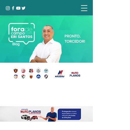
PRONTO,
TORCEDOR!
Blog
Seja bem-vindo, Torcedor (a)!