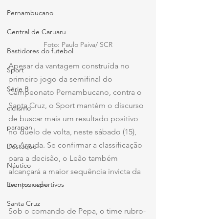
Pernambucano
Central de Caruaru
Foto: Paulo Paiva/ SCR
Bastidores do futebol
Apesar da vantagem construída no 
Sport
primeiro jogo da semifinal do 
Série B
Campeonato Pernambucano, contra o 
Santa Cruz, o Sport mantém o discurso 
ciclismo
de buscar mais um resultado positivo 
parapan
no duelo de volta, neste sábado (15), 
no Arruda. Se confirmar a classificação 
Destaque
para a decisão, o Leão também 
Náutico
alcançará a maior sequência invicta da 
Eventos esportivos
temporada.
Santa Cruz
Sob o comando de Pepa, o time rubro-