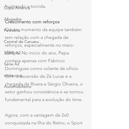
frustrando a torcida.
Copa América
Afogados
Crescimento com reforços
O bom momento da equipe também 
Petrolina
tem relação com a chegada de 
Central de Caruaru
reforços, especialmente no meio-
SÉRIE A2
campo. No início do ano, Pepa 
contava apenas com Fabricio 
Série A2
Domínguez como volante de ofício. 
santa cruz
Com a ascensão de Zé Lucas e a 
chegada de Rivera e Sérgio Oliveira, o 
Automobilismo
setor ganhou consistência e se tornou 
fundamental para a evolução do time.
Agora, com a vantagem de 2x0 
conquistada na Ilha do Retiro, o Sport 