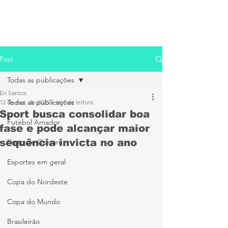
Post
Todas as publicações
Eri Santos
Todas as publicações
12 de mar. de 2025
1 min de leitura
Sport busca consolidar boa
Futebol Amador
fase e pode alcançar maior
sequência invicta no ano
Porto de Caruaru
Esportes em geral
Copa do Nordeste
Copa do Mundo
Brasileirão