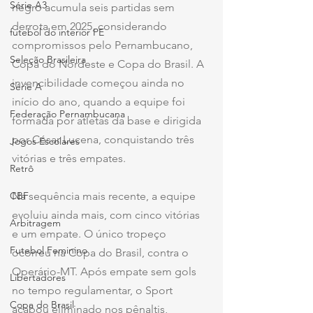
Série A3
negro acumula seis partidas sem 
derrota em 2025, considerando 
futebol do interior PE
compromissos pelo Pernambucano, 
Seleção Brasileira
Copa do Nordeste e Copa do Brasil. A 
invencibilidade começou ainda no 
Série A
início do ano, quando a equipe foi 
Federação Pernambucana
formada por atletas da base e dirigida 
por César Lucena, conquistando três 
Jogos Escolares
vitórias e três empates.
Retrô
CBF
Na sequência mais recente, a equipe 
evoluiu ainda mais, com cinco vitórias 
Arbitragem
e um empate. O único tropeço 
Futebol Feminino
ocorreu na Copa do Brasil, contra o 
Operário-MT. Após empate sem gols 
Libertadores
no tempo regulamentar, o Sport 
Copa do Brasil
acabou eliminado nos pênaltis, 