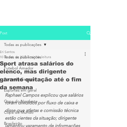
Post
Todas as publicações
Eri Santos
Todas as publicações
10 de set. de 2025
2 min de leitura
Sport atrasa salários do
Futebol Amador
elenco, mas dirigente
garante quitação até o fim
Porto de Caruaru
da semana
Esportes em geral
Raphael Campos explicou que salários 
Copa do Nordeste
foram divididos por fluxo de caixa e 
disse que atletas e comissão técnica 
Copa do Mundo
estão cientes da situação; dirigente 
Brasileirão
lamentou vazamento de informações 