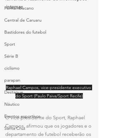
internas.
Pernambucano
Central de Caruaru
Bastidores do futebol
Sport
Série B
ciclismo
parapan
Raphael Campos, vice-presidente executivo 
Destaque
do Sport (Paulo Paiva/Sport Recife)
Náutico
Eventos esportivos
O vice-presidente do Sport, Raphael 
Campos, afirmou que os jogadores e o 
Santa Cruz
departamento de futebol receberão os 