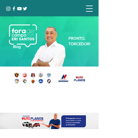
PRONTO,
TORCEDOR!
Blog
Seja bem-vindo, Torcedor (a)!