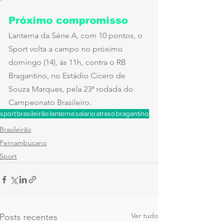
Próximo compromisso
Lanterna da Série A, com 10 pontos, o 
Sport volta a campo no próximo 
domingo (14), às 11h, contra o RB 
Bragantino, no Estádio Cícero de 
Souza Marques, pela 23ª rodada do 
Campeonato Brasileiro.
sport
brasileirão
lanterna
salario
atraso
bragantino
Brasileirão
Pernambucano
Sport
Ver tudo
Posts recentes