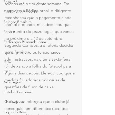
Série A3
salários até o fim desta semana. Em 
entrevista à Rádio Jornal, o dirigente 
futebol do interior PE
reconheceu que o pagamento ainda 
Seleção Brasileira
não foi efetuado, mas destacou que 
está dentro do prazo legal, que vence 
Série A
no próximo dia 12 de setembro.
Federação Pernambucana
Segundo Campos, a diretoria decidiu 
Jogos Escolares
quitar primeiro os funcionários 
administrativos, na última sexta-feira 
Retrô
(5), deixando a folha do futebol para 
CBF
alguns dias depois. Ele explicou que a 
medida foi adotada por causa de 
Arbitragem
questões de fluxo de caixa.
Futebol Feminino
O dirigente reforçou que o clube já 
Libertadores
conseguiu, em diferentes ocasiões, 
Copa do Brasil