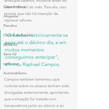
antecipar salários, inclusive antes do 
Copa América
último dia útil do mês. Para ele, isso 
mostra que não há intenção de 
Afogados
represar valores.
Petrolina
"O futebol historicamente se 
Central de Caruaru
paga até o décimo dia, e em 
SÉRIE A2
muitos momentos 
Série A2
conseguimos antecipar", 
santa cruz
afirmou Raphael Campos.
Automobilismo
Campos também lamentou que 
notícias sobre os atrasos tenham sido 
divulgadas externamente, apontando 
que a situação foi tratada com 
transparência junto ao elenco e ao 