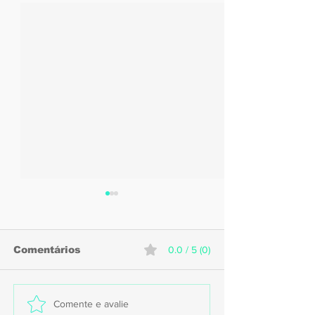
Comentários
0.0 / 5 (0)
Caruaru recebe
Sport anunci
Comente e avalie