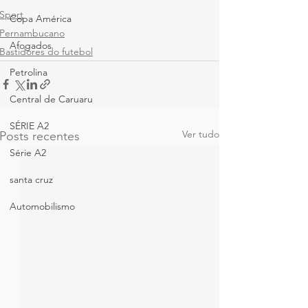
Sport
Copa América
Pernambucano
Afogados
Bastidores do futebol
Petrolina
Central de Caruaru
SÉRIE A2
Ver tudo
Posts recentes
Série A2
santa cruz
Automobilismo