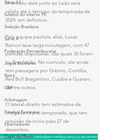
Série A3
O vínculo dele junto ao Leão será 
válido até o término da temporada de 
futebol do interior PE
2024, em definitivo. 
Seleção Brasileira
Pela equipe paulista, aliás, Lucas 
Série A
Ramon teve larga minutagem, com 47 
Federação Pernambucana
partidas disputadas, das quais 35 foram 
no Brasileirão. No currículo, ele ainda 
Jogos Escolares
tem passagens por Grêmio, Coritiba, 
Retrô
Red Bull Bragantino, Cuiabá e Guarani, 
dentre outros.
CBF
Arbitragem
O lateral-direito tem estimativa de 
Futebol Feminino
chegada na pré-temporada, que tem 
previsão de início para 27 de 
Libertadores
dezembro.
Copa do Brasil
sport
sportrecife
futebolpernambucano
lucasramon