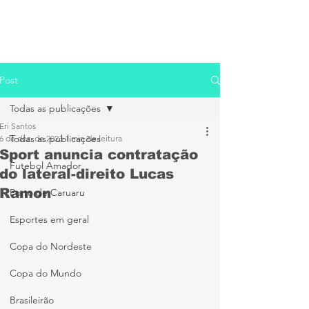
Post
Todas as publicações
Eri Santos
Todas as publicações
6 de dez. de 2023
1 min de leitura
Sport anuncia contratação
Futebol Amador
do lateral-direito Lucas
Ramon
Porto de Caruaru
Esportes em geral
Copa do Nordeste
Copa do Mundo
Brasileirão