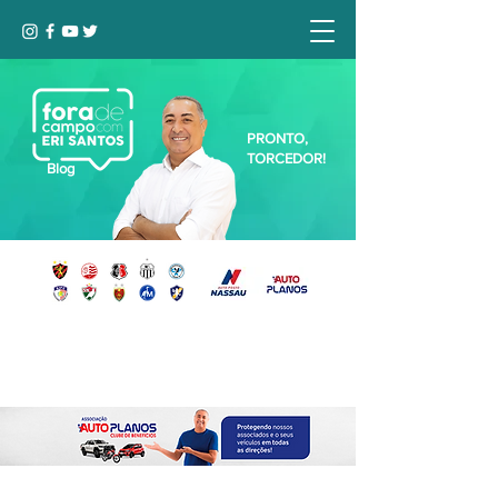
PRONTO,
TORCEDOR!
Blog
Seja bem-vindo, Torcedor (a)!