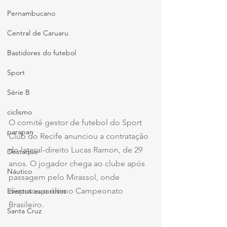
Pernambucano
Central de Caruaru
Bastidores do futebol
Sport
Série B
ciclismo
O comitê gestor de futebol do Sport 
parapan
Club do Recife anunciou a contratação 
do lateral-direito Lucas Ramon, de 29 
Destaque
anos. O jogador chega ao clube após 
Náutico
passagem pelo Mirassol, onde 
disputou o último Campeonato 
Eventos esportivos
Brasileiro. 
Santa Cruz