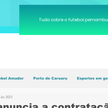
Tudo sobre o futebol pernambu
ebol Amador
Porto de Caruaru
Esportes em ge
 de 2023
pa do Mundo
Brasileirão
Pernambucano
C
anuncia a contrataç