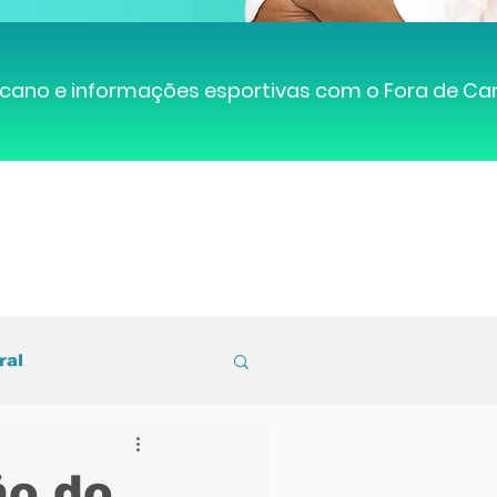
cano e informações esportivas com o Fora de C
ral
entral de Caruaru
ão do