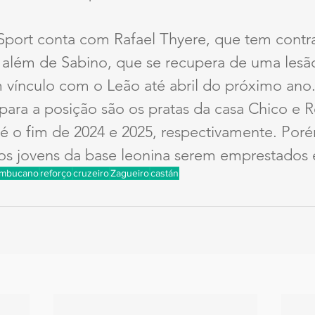
 Sport conta com Rafael Thyere, que tem contra
, além de Sabino, que se recupera de uma lesã
 vínculo com o Leão até abril do próximo ano
para a posição são os pratas da casa Chico e 
é o fim de 2024 e 2025, respectivamente. Porém
dos jovens da base leonina serem emprestados
ambucano
reforço
cruzeiro
Zagueiro
castán