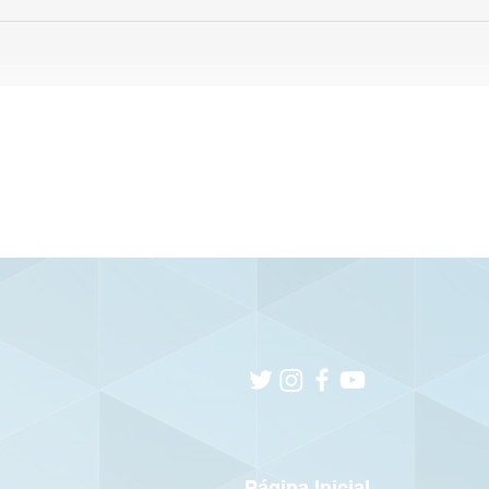
de Zé Lucas ao Cruzeiro
Pe
por R$ 25,4 milhões
Br
Pr
Página Inicial