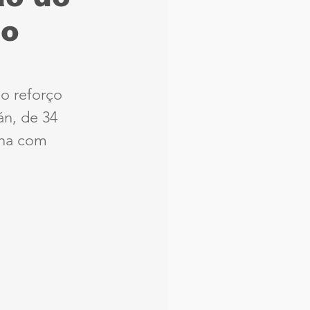
no
aque
Náutico
Seleção Brasileira
o reforço 
n, de 34 
Arbitragem
lha com 