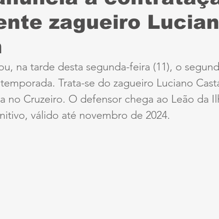
ente zagueiro Lucia
Sport
Série B
ciclismo
parapan
Dest
n
anta Cruz
Série A3
futebol do interior PE
u, na tarde desta segunda-feira (11), o segund
 temporada. Trata-se do zagueiro Luciano Castá
ernambucana
Jogos Escolares
Retrô
CBF
va no Cruzeiro. O defensor chega ao Leão da I
nitivo, válido até novembro de 2024.
ertadores
Copa do Brasil
Copa América