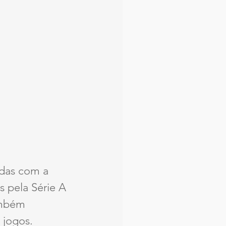
idas com a 
s pela Série A 
ambém 
 jogos.