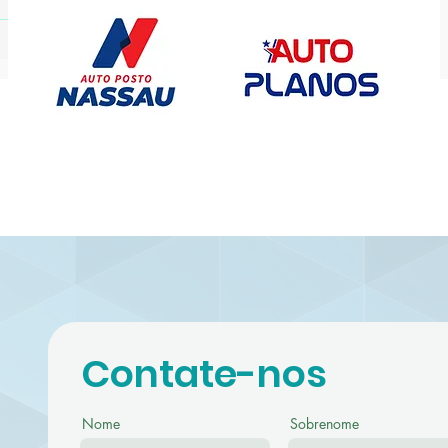
rnambuco no Circuito
asileiro de Vôlei de
aia Sub-19
Contate-nos
Nome
Sobrenome