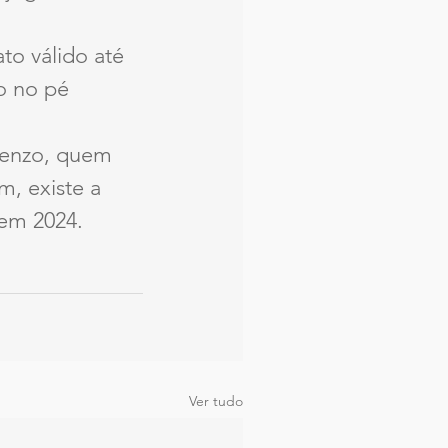
to válido até 
o no pé 
.
Renzo, quem 
, existe a 
 em 2024.
Ver tudo