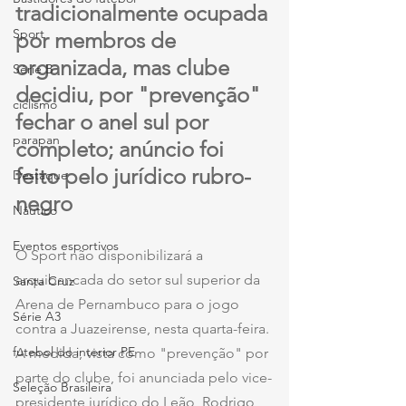
tradicionalmente ocupada 
Sport
por membros de 
organizada, mas clube 
Série B
decidiu, por "prevenção" 
ciclismo
fechar o anel sul por 
parapan
completo; anúncio foi 
feito pelo jurídico rubro-
Destaque
negro
Náutico
Eventos esportivos
O Sport não disponibilizará a 
arquibancada do setor sul superior da 
Santa Cruz
Arena de Pernambuco para o jogo 
Série A3
contra a Juazeirense, nesta quarta-feira. 
futebol do interior PE
A medida, vista como "prevenção" por 
parte do clube, foi anunciada pelo vice-
Seleção Brasileira
presidente jurídico do Leão, Rodrigo 