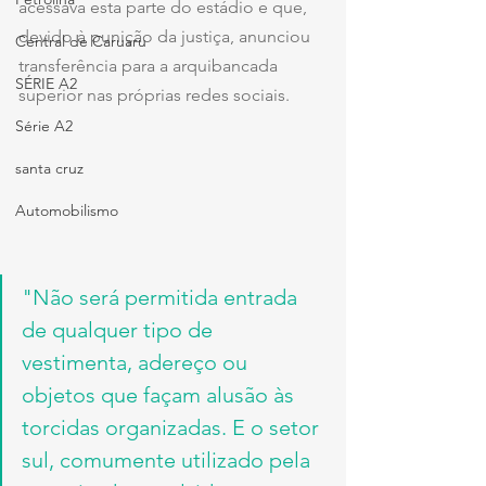
acessava esta parte do estádio e que, 
devido à punição da justiça, anunciou 
Central de Caruaru
transferência para a arquibancada 
SÉRIE A2
superior nas próprias redes sociais.
Série A2
santa cruz
Automobilismo
"Não será permitida entrada 
de qualquer tipo de 
vestimenta, adereço ou 
objetos que façam alusão às 
torcidas organizadas. E o setor 
sul, comumente utilizado pela 