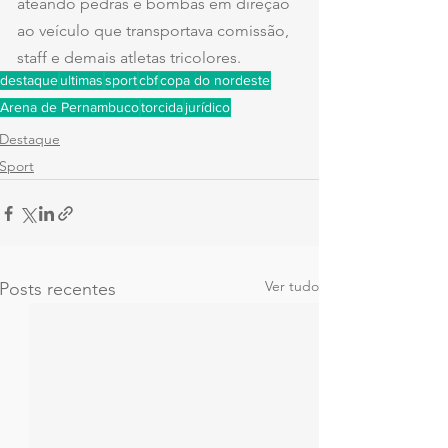
ateando pedras e bombas em direção 
ao veículo que transportava comissão, 
staff e demais atletas tricolores.
destaque
ultimas
sport
cbf
copa do nordeste
Arena de Pernambuco
torcida
jurídico
Destaque
Sport
Ver tudo
Posts recentes