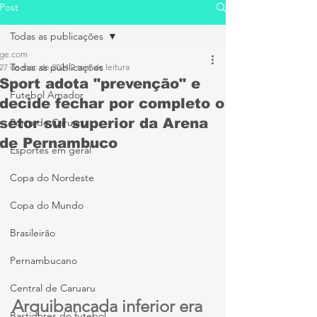
Post
Todas as publicações
ge.com
Todas as publicações
27 de mar. de 2024
2 min de leitura
Sport adota "prevenção" e
Futebol Amador
decide fechar por completo o
setor sul superior da Arena
Porto de Caruaru
de Pernambuco
Esportes em geral
Copa do Nordeste
Copa do Mundo
Brasileirão
Pernambucano
Central de Caruaru
Arquibancada inferior era 
Bastidores do futebol