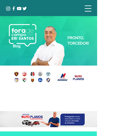
PRONTO,
TORCEDOR!
Blog
Seja bem-vindo, Torcedor (a)!