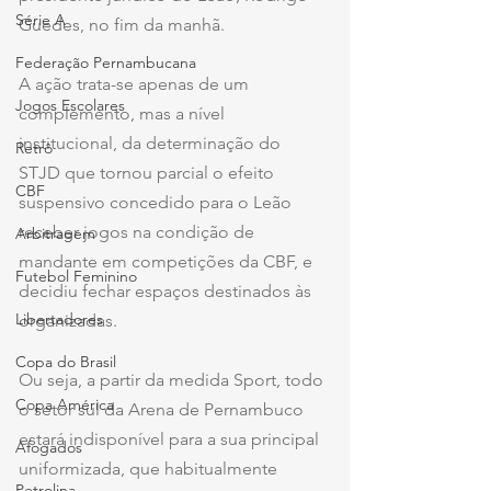
Série A
Guedes, no fim da manhã.
Federação Pernambucana
A ação trata-se apenas de um 
Jogos Escolares
complemento, mas a nível 
institucional, da determinação do 
Retrô
STJD que tornou parcial o efeito 
CBF
suspensivo concedido para o Leão 
receber jogos na condição de 
Arbitragem
mandante em competições da CBF, e 
Futebol Feminino
decidiu fechar espaços destinados às 
Libertadores
organizadas.
Copa do Brasil
Ou seja, a partir da medida Sport, todo 
Copa América
o setor sul da Arena de Pernambuco 
estará indisponível para a sua principal 
Afogados
uniformizada, que habitualmente 
Petrolina