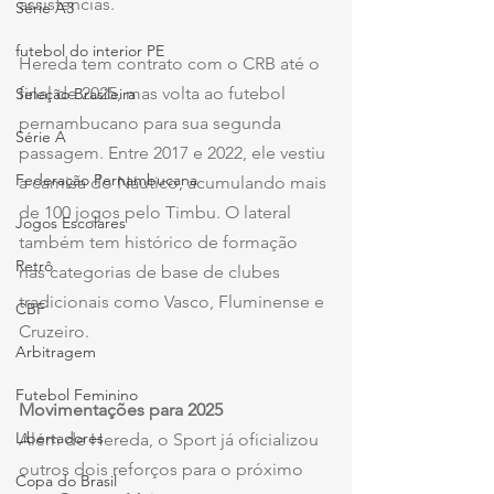
assistências.
Série A3
futebol do interior PE
Hereda tem contrato com o CRB até o 
final de 2025, mas volta ao futebol 
Seleção Brasileira
pernambucano para sua segunda 
Série A
passagem. Entre 2017 e 2022, ele vestiu 
Federação Pernambucana
a camisa do Náutico, acumulando mais 
de 100 jogos pelo Timbu. O lateral 
Jogos Escolares
também tem histórico de formação 
Retrô
nas categorias de base de clubes 
tradicionais como Vasco, Fluminense e 
CBF
Cruzeiro.
Arbitragem
Futebol Feminino
Movimentações para 2025
Libertadores
Além de Hereda, o Sport já oficializou 
outros dois reforços para o próximo 
Copa do Brasil