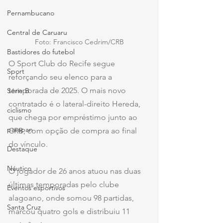
Pernambucano
Central de Caruaru
Foto: Francisco Cedrim/CRB
Bastidores do futebol
O Sport Club do Recife segue 
Sport
reforçando seu elenco para a 
temporada de 2025. O mais novo 
Série B
contratado é o lateral-direito Hereda, 
ciclismo
que chega por empréstimo junto ao 
parapan
CRB, com opção de compra ao final 
do vínculo. 
Destaque
Náutico
O jogador de 26 anos atuou nas duas 
últimas temporadas pelo clube 
Eventos esportivos
alagoano, onde somou 98 partidas, 
Santa Cruz
marcou quatro gols e distribuiu 11 