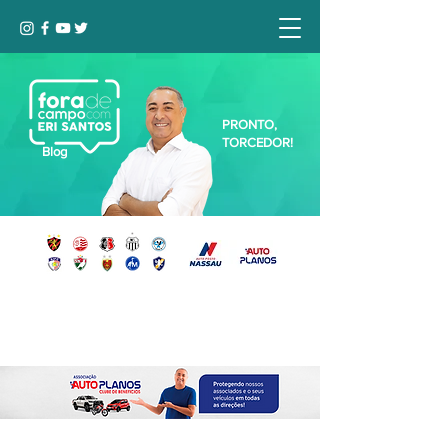
PRONTO,
TORCEDOR!
Blog
Seja bem-vindo, Torcedor (a)!