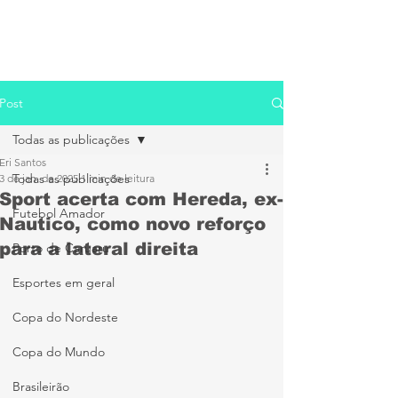
Post
Todas as publicações
Eri Santos
Todas as publicações
3 de jan. de 2025
1 min de leitura
Sport acerta com Hereda, ex-
Futebol Amador
Nautico, como novo reforço
para a lateral direita
Porto de Caruaru
Esportes em geral
Copa do Nordeste
Copa do Mundo
Brasileirão