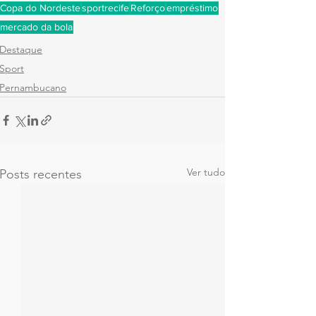
Copa do Nordeste
sportrecife
Reforço
empréstimo
mercado da bola
Destaque
Sport
Pernambucano
Ver tudo
Posts recentes