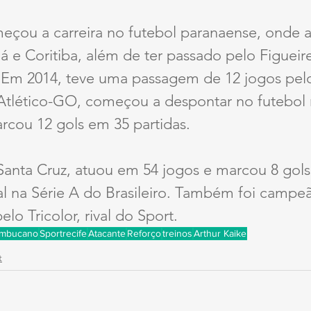
eçou a carreira no futebol paranaense, onde a
á e Coritiba, além de ter passado pelo Figueir
. Em 2014, teve uma passagem de 12 jogos pel
Atlético-GO, começou a despontar no futebol 
rcou 12 gols em 35 partidas.
anta Cruz, atuou em 54 jogos e marcou 8 gols,
l na Série A do Brasileiro. Também foi campeã
lo Tricolor, rival do Sport.
ambucano
Sportrecife
Atacante
Reforço
treinos
Arthur Kaike
t