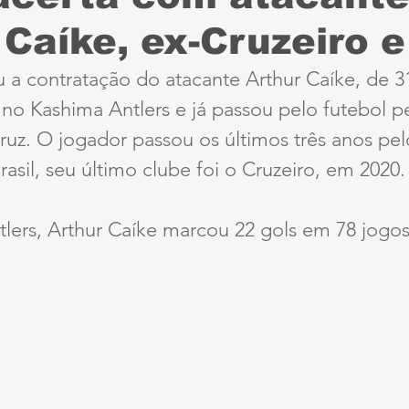
 Caíke, ex-Cruzeiro 
Sport
Série B
ciclismo
parapan
Dest
 a contratação do atacante Arthur Caíke, de 3
 no Kashima Antlers e já passou pelo futebol 
anta Cruz
Série A3
futebol do interior PE
Cruz. O jogador passou os últimos três anos pel
rasil, seu último clube foi o Cruzeiro, em 2020.
ernambucana
Jogos Escolares
Retrô
CBF
ers, Arthur Caíke marcou 22 gols em 78 jogos 
ertadores
Copa do Brasil
Copa América