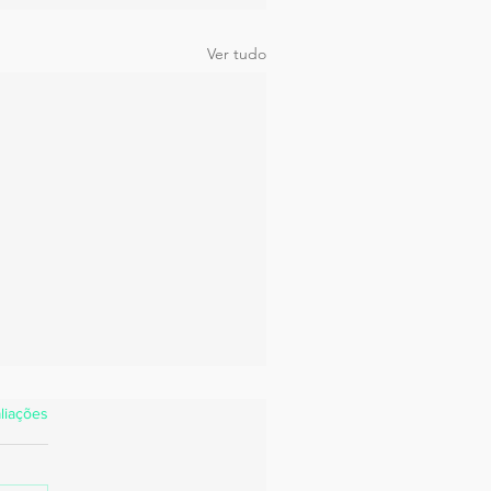
Ver tudo
estrelas.
liações