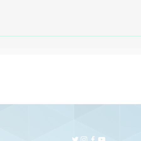
Sport encerra jejum de
Sp
nove jogos e vence o
co
Vila Nova fora de casa
du
e