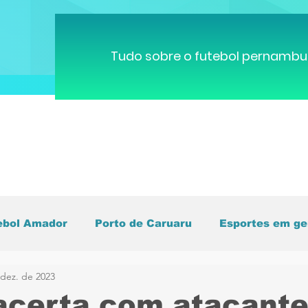
Tudo sobre o futebol pernambu
ebol Amador
Porto de Caruaru
Esportes em ge
 dez. de 2023
pa do Mundo
Brasileirão
Pernambucano
C
acerta com atacant