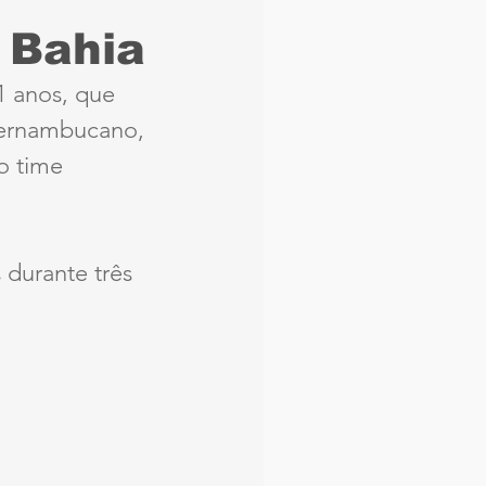
e Bahia
aque
Náutico
1 anos, que 
pernambucano, 
Seleção Brasileira
o time 
Arbitragem
durante três 