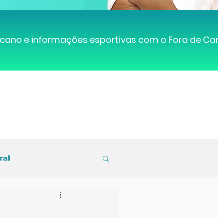
cano e informações esportivas com o Fora de C
ral
entral de Caruaru
e