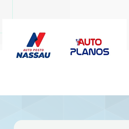
ort busca reação
ntra o Vila Nova em
elo direto pelo G-6