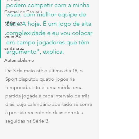
podem competir com a minha 
Central de Caruaru
visão, com melhor equipe de 
Série A hoje. É um jogo de alta 
SÉRIE A2
complexidade e eu vou colocar 
Série A2
em campo jogadores que têm 
santa cruz
argumento", explica.
Automobilismo
De 3 de maio até o último dia 18, o 
Sport disputou quatro jogos na 
temporada. Isto é, uma média uma 
partida jogada a cada intervalo de três 
dias, cujo calendário apertado se soma 
à pressão recente de duas derrotas 
seguidas na Série B.