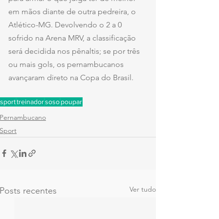
em mãos diante de outra pedreira, o 
Atlético-MG. Devolvendo o 2 a 0 
sofrido na Arena MRV, a classificação 
será decidida nos pênaltis; se por três 
ou mais gols, os pernambucanos 
avançaram direto na Copa do Brasil.
sport
treinador
soso
poupar
Pernambucano
Sport
Ver tudo
Posts recentes