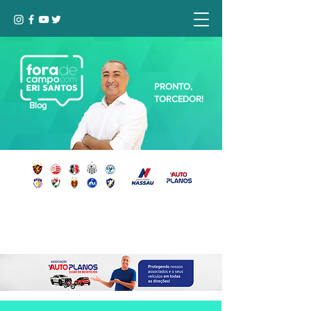
PRONTO,
TORCEDOR!
Blog
Seja bem-vindo, Torcedor (a)!