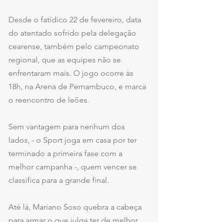
Desde o fatídico 22 de fevereiro, data 
do atentado sofrido pela delegação 
cearense, também pelo campeonato 
regional, que as equipes não se 
enfrentaram mais. O jogo ocorre às 
18h, na Arena de Pernambuco, e marca 
o reencontro de leões.
Sem vantagem para nenhum dos 
lados, - o Sport joga em casa por ter 
terminado a primeira fase com a 
melhor campanha -, quem vencer se 
classifica para a grande final.
Até lá, Mariano Soso quebra a cabeça 
para armar o que julga ter de melhor 