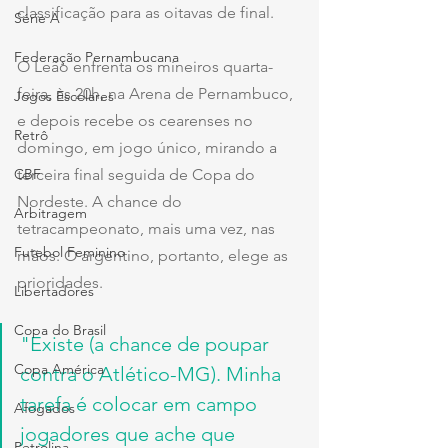
classificação para as oitavas de final.
Série A
Federação Pernambucana
O Leão enfrenta os mineiros quarta-
feira, às 20h, na Arena de Pernambuco, 
Jogos Escolares
e depois recebe os cearenses no 
Retrô
domingo, em jogo único, mirando a 
CBF
terceira final seguida de Copa do 
Nordeste. A chance do 
Arbitragem
tetracampeonato, mais uma vez, nas 
Futebol Feminino
mãos. O argentino, portanto, elege as 
prioridades.
Libertadores
Copa do Brasil
"Existe (a chance de poupar 
Copa América
contra o Atlético-MG). Minha 
tarefa é colocar em campo 
Afogados
jogadores que ache que 
Petrolina