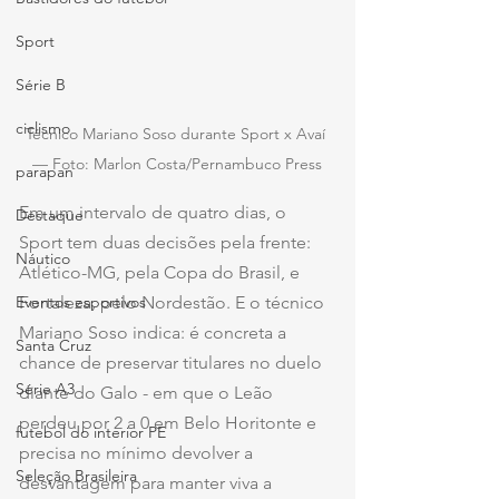
Sport
Série B
ciclismo
Técnico Mariano Soso durante Sport x Avaí 
— Foto: Marlon Costa/Pernambuco Press
parapan
Em um intervalo de quatro dias, o 
Destaque
Sport tem duas decisões pela frente: 
Náutico
Atlético-MG, pela Copa do Brasil, e 
Eventos esportivos
Fortaleza, pelo Nordestão. E o técnico 
Mariano Soso indica: é concreta a 
Santa Cruz
chance de preservar titulares no duelo 
Série A3
diante do Galo - em que o Leão 
perdeu por 2 a 0 em Belo Horitonte e 
futebol do interior PE
precisa no mínimo devolver a 
Seleção Brasileira
desvantagem para manter viva a 