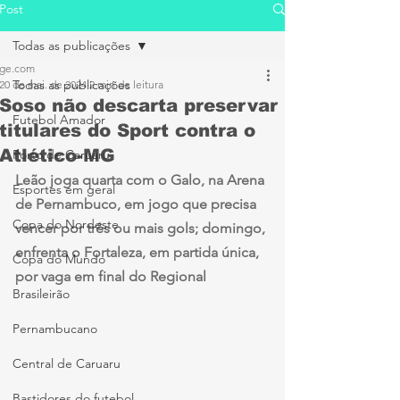
Post
Todas as publicações
ge.com
Todas as publicações
20 de mai. de 2024
2 min de leitura
Soso não descarta preservar
Futebol Amador
titulares do Sport contra o
Atlético-MG
Porto de Caruaru
Leão joga quarta com o Galo, na Arena 
Esportes em geral
de Pernambuco, em jogo que precisa 
Copa do Nordeste
vencer por três ou mais gols; domingo, 
enfrenta o Fortaleza, em partida única, 
Copa do Mundo
por vaga em final do Regional
Brasileirão
Pernambucano
Central de Caruaru
Bastidores do futebol