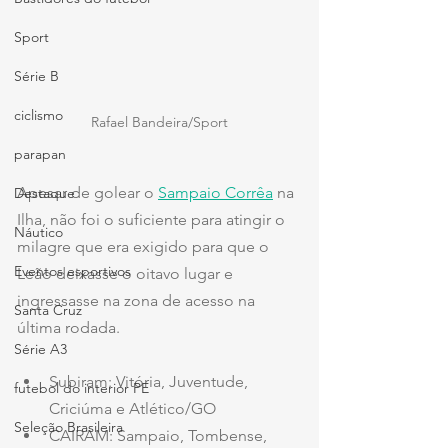
Sport
Série B
ciclismo
Rafael Bandeira/Sport
parapan
Apesar de golear o 
Sampaio Corrêa
 na 
Destaque
Ilha, não foi o suficiente para atingir o 
Náutico
milagre que era exigido para que o 
Eventos esportivos
Leão deixasse o oitavo lugar e 
ingressasse na zona de acesso na 
Santa Cruz
última rodada.
Série A3
Subiram: Vitória, Juventude, 
futebol do interior PE
Criciúma e Atlético/GO
Seleção Brasileira
CAIRAM: Sampaio, Tombense, 