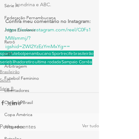
Londrina e ABC.
Série A
Federação Pernambucana
Confira meu comentário no Instagram: 
https://www.instagram.com/reel/C0Fs1
Jogos Escolares
MWsmmj/?
Retrô
igshid=ZWI2YzEzYmMxYg==
sport
futebolpenambucano
Sportrecife
brasileirão
CBF
serieb
Ilhadoretiro
ultima rodada
Sampaio Corrêa
Arbitragem
Brasileirão
Futebol Feminino
Sport
Série B
Libertadores
Copa do Brasil
Copa América
Ver tudo
Posts recentes
Afogados
Petrolina