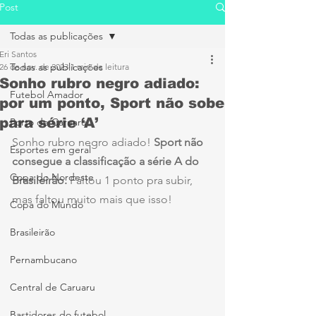
Post
Todas as publicações
Eri Santos
Todas as publicações
26 de nov. de 2023
1 min de leitura
Sonho rubro negro adiado:
Futebol Amador
por um ponto, Sport não sobe
para série ‘A’
Porto de Caruaru
Sonho rubro negro adiado! 
Sport não 
Esportes em geral
consegue a classificação a série A do 
Copa do Nordeste
Brasileirão. 
Faltou 1 ponto pra subir, 
mas faltou muito mais que isso!
Copa do Mundo
Brasileirão
Pernambucano
Central de Caruaru
Bastidores do futebol