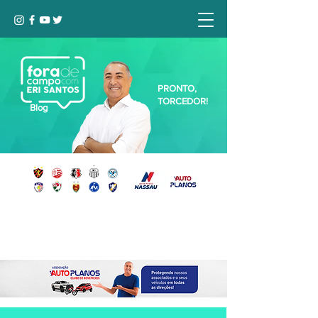
PRONTO,
TORCEDOR!
Blog
Seja bem-vindo, Torcedor (a)!