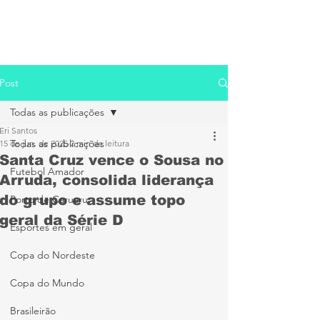
Post
Todas as publicações
Eri Santos
Todas as publicações
15 de jun. de 2025
2 min de leitura
Santa Cruz vence o Sousa no
Futebol Amador
Arruda, consolida liderança
do grupo e assume topo
Porto de Caruaru
geral da Série D
Esportes em geral
Copa do Nordeste
Copa do Mundo
Brasileirão