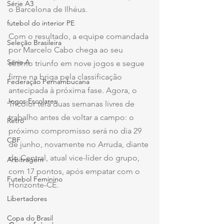
Série A3
o Barcelona de Ilhéus.
futebol do interior PE
Com o resultado, a equipe comandada 
Seleção Brasileira
por Marcelo Cabo chega ao seu 
Série A
sétimo triunfo em nove jogos e segue 
firme na briga pela classificação 
Federação Pernambucana
antecipada à próxima fase. Agora, o 
Jogos Escolares
Tricolor terá duas semanas livres de 
trabalho antes de voltar a campo: o 
Retrô
próximo compromisso será no dia 29 
CBF
de junho, novamente no Arruda, diante 
do Central, atual vice-líder do grupo, 
Arbitragem
com 17 pontos, após empatar com o 
Futebol Feminino
Horizonte-CE.
Libertadores
Copa do Brasil