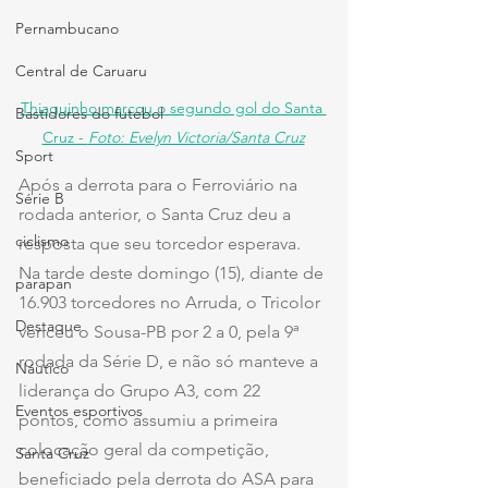
Pernambucano
Central de Caruaru
Thiaguinho marcou o segundo gol do Santa 
Bastidores do futebol
Cruz - 
Foto: Evelyn Victoria/Santa Cruz
Sport
Após a derrota para o Ferroviário na 
Série B
rodada anterior, o Santa Cruz deu a 
ciclismo
resposta que seu torcedor esperava. 
Na tarde deste domingo (15), diante de 
parapan
16.903 torcedores no Arruda, o Tricolor 
Destaque
venceu o Sousa-PB por 2 a 0, pela 9ª 
rodada da Série D, e não só manteve a 
Náutico
liderança do Grupo A3, com 22 
Eventos esportivos
pontos, como assumiu a primeira 
colocação geral da competição, 
Santa Cruz
beneficiado pela derrota do ASA para 