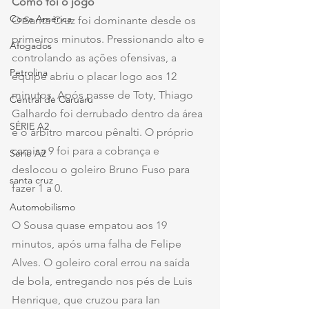
Como foi o jogo
Copa América
O Santa Cruz foi dominante desde os 
primeiros minutos. Pressionando alto e 
Afogados
controlando as ações ofensivas, a 
Petrolina
equipe abriu o placar logo aos 12 
minutos. Após passe de Toty, Thiago 
Central de Caruaru
Galhardo foi derrubado dentro da área 
SÉRIE A2
e o árbitro marcou pênalti. O próprio 
camisa 9 foi para a cobrança e 
Série A2
deslocou o goleiro Bruno Fuso para 
santa cruz
fazer 1 a 0.
Automobilismo
O Sousa quase empatou aos 19 
minutos, após uma falha de Felipe 
Alves. O goleiro coral errou na saída 
de bola, entregando nos pés de Luis 
Henrique, que cruzou para Ian 