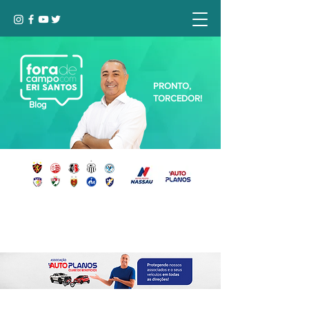
PRONTO,
TORCEDOR!
Blog
Seja bem-vindo, Torcedor (a)!