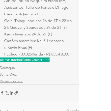
Árbitro: Bruno Nogueira Prado (BA)
Assistentes: Tulio de Farias e Dhiego 
Cavalcanti (ambos PE) 
Gols: Thiaguinho aos 26 do 1T e 22 do 
2T; Geovany Soares aos 39 do 2T (S) 
Kevin Rivas aos 24 do 2T (F)
Cartões amarelos: Kauê Leonardo 
e Kevin Rivas (F)
Público - 30.025Renda - R$ 855.430,00
ultimas
futebol
Santa Cruz
arruda
Destaque
Santa Cruz
Pernambucano
Ver tudo