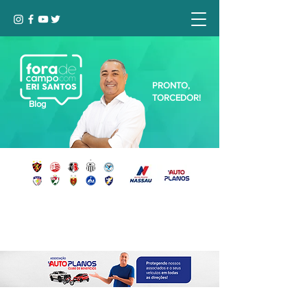
PRONTO,
TORCEDOR!
Blog
Seja bem-vindo, Torcedor (a)!