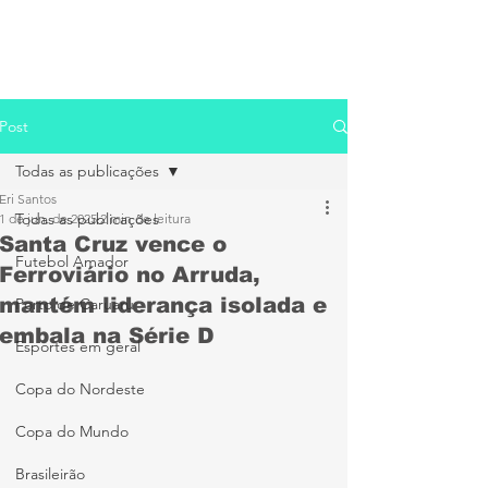
Post
Todas as publicações
Eri Santos
Todas as publicações
1 de jun. de 2025
2 min de leitura
Santa Cruz vence o
Futebol Amador
Ferroviário no Arruda,
mantém liderança isolada e
Porto de Caruaru
embala na Série D
Esportes em geral
Copa do Nordeste
Copa do Mundo
Brasileirão