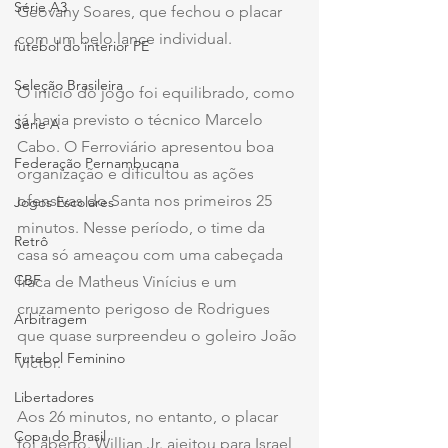
Série A3
Geovany Soares, que fechou o placar 
com um belo lance individual.
futebol do interior PE
Seleção Brasileira
O início do jogo foi equilibrado, como 
já havia previsto o técnico Marcelo 
Série A
Cabo. O Ferroviário apresentou boa 
Federação Pernambucana
organização e dificultou as ações 
ofensivas do Santa nos primeiros 25 
Jogos Escolares
minutos. Nesse período, o time da 
Retrô
casa só ameaçou com uma cabeçada 
CBF
fraca de Matheus Vinícius e um 
cruzamento perigoso de Rodrigues 
Arbitragem
que quase surpreendeu o goleiro João 
Futebol Feminino
Victor.
Libertadores
Aos 26 minutos, no entanto, o placar 
Copa do Brasil
foi aberto. Willian Jr. ajeitou para Israel, 