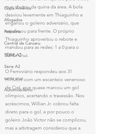
que chutou da quina da área. A bola 
Copa América
desviou levemente em Thiaguinho e 
Afogados
enganou o goleiro adversário, que 
espalmou para frente. O próprio 
Petrolina
Thiaguinho aproveitou o rebote e 
Central de Caruaru
mandou para as redes: 1 a 0 para o 
SÉRIE A2
Santa Cruz.
Série A2
O Ferroviário respondeu aos 31 
santa cruz
minutos com um escanteio venenoso 
de Ciel, que quase marcou um gol 
Automobilismo
olímpico, acertando o travessão. Nos 
acréscimos, Willian Jr. cobrou falta 
direto para o gol, e por pouco o 
goleiro João Victor não se complicou, 
mas a arbitragem considerou que a 