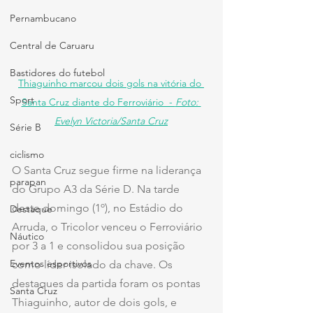
Pernambucano
Central de Caruaru
Bastidores do futebol
Thiaguinho marcou dois gols na vitória do 
Sport
Santa Cruz diante do Ferroviário  - 
Foto: 
Evelyn Victoria/Santa Cruz
Série B
ciclismo
O Santa Cruz segue firme na liderança 
parapan
do Grupo A3 da Série D. Na tarde 
deste domingo (1º), no Estádio do 
Destaque
Arruda, o Tricolor venceu o Ferroviário 
Náutico
por 3 a 1 e consolidou sua posição 
Eventos esportivos
como líder isolado da chave. Os 
destaques da partida foram os pontas 
Santa Cruz
Thiaguinho, autor de dois gols, e 