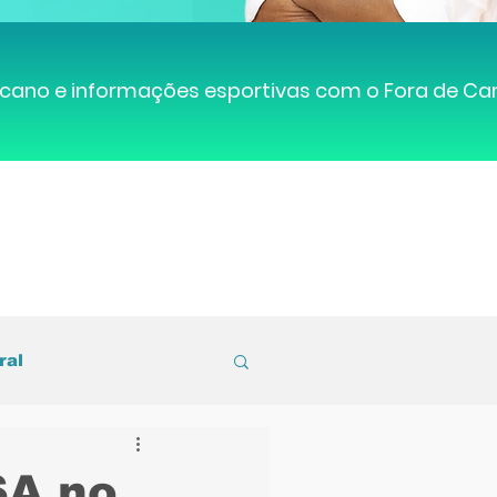
cano e informações esportivas com o Fora de C
ral
entral de Caruaru
SA no