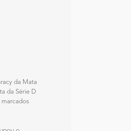
aracy da Mata 
ta da Série D 
m marcados 
cupou o 