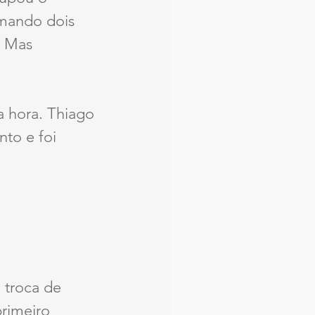
omando dois 
. Mas 
a hora. Thiago 
nto e foi 
 troca de 
rimeiro 