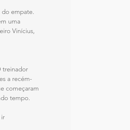
a do empate. 
 em uma 
ro Vinícius, 
 treinador 
des a recém-
que começaram 
undo tempo.
ir 