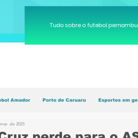
Tudo sobre o futebol pernambu
ebol Amador
Porto de Caruaru
Esportes em ge
 mar. de 2025
pa do Mundo
Brasileirão
Pernambucano
C
Cruz perde para o A