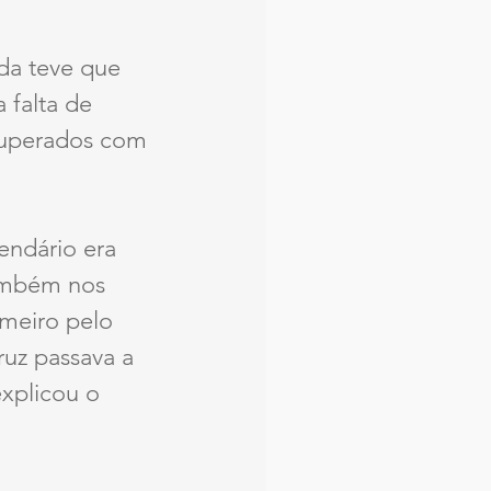
da teve que 
 falta de 
superados com 
endário era 
ambém nos 
imeiro pelo 
ruz passava a 
xplicou o 