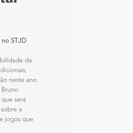
aque
Náutico
Seleção Brasileira
r no STJD
Arbitragem
bilidade da 
dicionais, 
ão neste ano. 
, Bruno 
 que será 
 sobre a 
de jogos que 