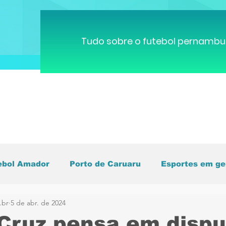
Tudo sobre o futebol pernambu
ebol Amador
Porto de Caruaru
Esportes em ge
.br
5 de abr. de 2024
pa do Mundo
Brasileirão
Pernambucano
C
Cruz pensa em dispu