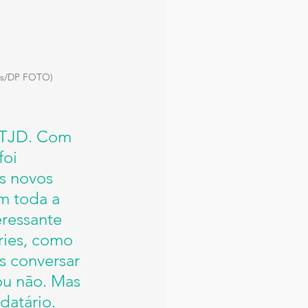
mes/DP FOTO)
STJD. Com 
oi 
os novos 
m toda a 
eressante 
ries, como 
s conversar 
ou não. Mas 
datário.