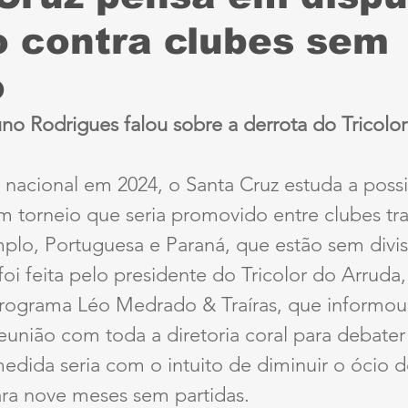
o contra clubes sem
Sport
Série B
ciclismo
parapan
Dest
o
anta Cruz
Série A3
futebol do interior PE
no Rodrigues falou sobre a derrota do Tricolo
ernambucana
Jogos Escolares
Retrô
CBF
nacional em 2024, o Santa Cruz estuda a possi
m torneio que seria promovido entre clubes tra
lo, Portuguesa e Paraná, que estão sem divis
ertadores
Copa do Brasil
Copa América
foi feita pelo presidente do Tricolor do Arruda
rograma Léo Medrado & Traíras, que informou
eunião com toda a diretoria coral para debater
medida seria com o intuito de diminuir o ócio 
ara nove meses sem partidas.