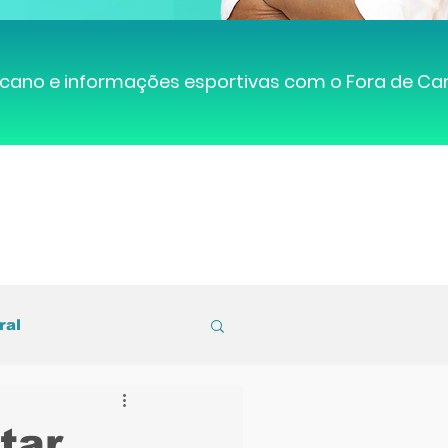
cano e informações esportivas com o Fora de C
ral
entral de Caruaru
tar