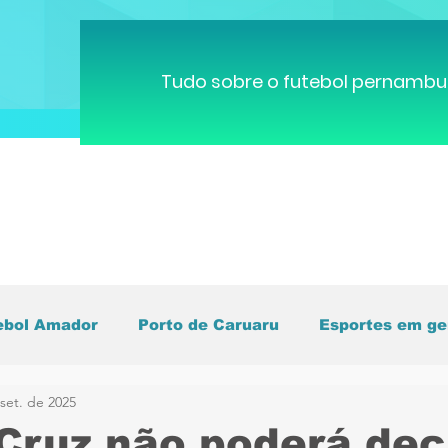
Tudo sobre o futebol pernambu
ebol Amador
Porto de Caruaru
Esportes em ge
set. de 2025
pa do Mundo
Brasileirão
Pernambucano
C
Cruz não poderá deci