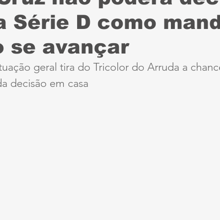
da Série D como man
Sport
Série B
ciclismo
parapan
Dest
 se avançar
anta Cruz
Série A3
futebol do interior PE
tuação geral tira do Tricolor do Arruda a chanc
a decisão em casa
ernambucana
Jogos Escolares
Retrô
CBF
ertadores
Copa do Brasil
Copa América