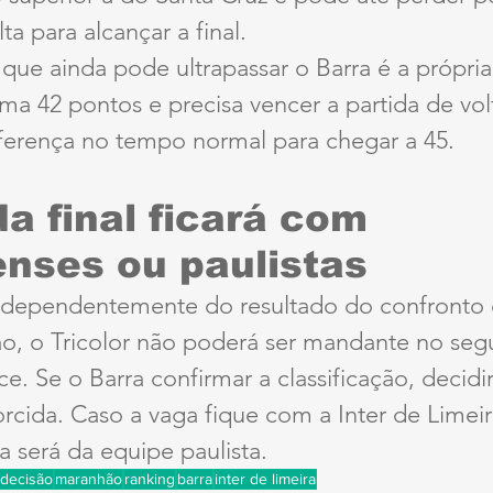
ta para alcançar a final.
que ainda pode ultrapassar o Barra é a própria 
ma 42 pontos e precisa vencer a partida de volt
iferença no tempo normal para chegar a 45.
a final ficará com 
enses ou paulistas
ndependentemente do resultado do confronto e
o, o Tricolor não poderá ser mandante no seg
ce. Se o Barra confirmar a classificação, decidir
orcida. Caso a vaga fique com a Inter de Limei
a será da equipe paulista.
decisão
maranhão
ranking
barra
inter de limeira