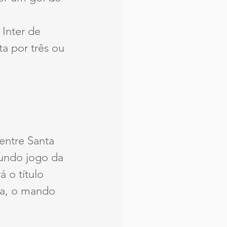
Inter de 
a por três ou 
ntre Santa 
undo jogo da 
á o título 
ra, o mando 