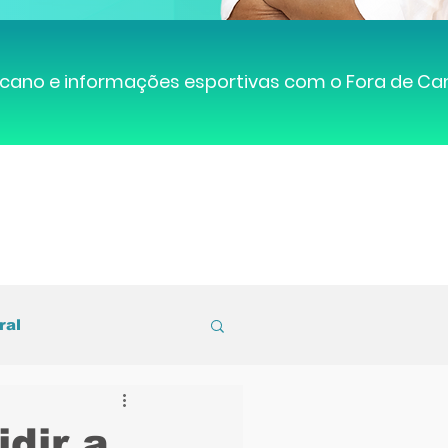
cano e informações esportivas com o Fora de C
ral
entral de Caruaru
dir a