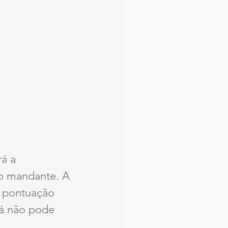
á a 
mo mandante. A 
 pontuação 
já não pode 