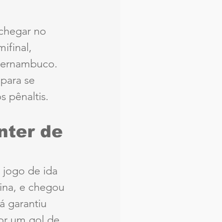
chegar no 
final, 
Pernambuco. 
para se 
s pênaltis.
ter de 
 jogo de ida 
ina, e chegou 
 garantiu 
or um gol de 