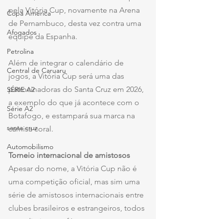
pela Vitória Cup, novamente na Arena 
Copa América
de Pernambuco, desta vez contra uma 
Afogados
equipe da Espanha.
Petrolina
Além de integrar o calendário de 
Central de Caruaru
jogos, a Vitória Cup será uma das 
patrocinadoras do Santa Cruz em 2026, 
SÉRIE A2
a exemplo do que já acontece com o 
Série A2
Botafogo, e estampará sua marca na 
santa cruz
camisa coral.
Automobilismo
Torneio internacional de amistosos
Apesar do nome, a Vitória Cup não é 
uma competição oficial, mas sim uma 
série de amistosos internacionais entre 
clubes brasileiros e estrangeiros, todos 