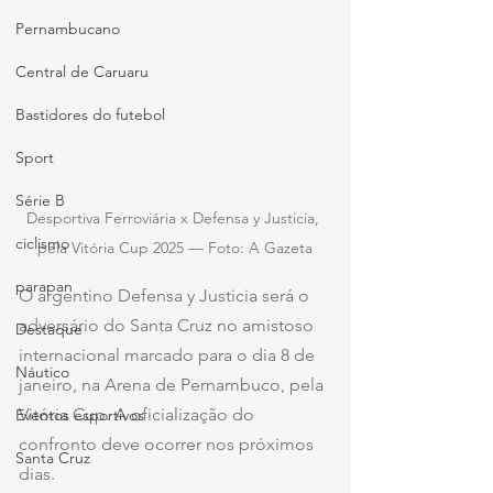
Pernambucano
Central de Caruaru
Bastidores do futebol
Sport
Série B
Desportiva Ferroviária x Defensa y Justicia, 
ciclismo
pela Vitória Cup 2025 — Foto: A Gazeta
parapan
O argentino Defensa y Justicia será o 
adversário do Santa Cruz no amistoso 
Destaque
internacional marcado para o dia 8 de 
Náutico
janeiro, na Arena de Pernambuco, pela 
Vitória Cup. A oficialização do 
Eventos esportivos
confronto deve ocorrer nos próximos 
Santa Cruz
dias.