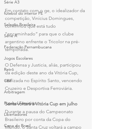
Série A3
Em contato com o ge, o idealizador da 
futebol do interior PE
competição, Vinícius Domingues, 
Seleção Brasileira
confirmou que está tudo 
“encaminhado” para que o clube 
Série A
argentino enfrente o Tricolor na pré-
Federação Pernambucana
temporada.
Jogos Escolares
O Defensa y Justicia, aliás, participou 
Retrô
da edição deste ano da Vitória Cup, 
realizada no Espírito Santo, vencendo 
CBF
Cruzeiro e Desportiva Ferroviária.
Arbitragem
Futebol Feminino
Santa voltará à Vitória Cup em julho
Durante a pausa do Campeonato 
Libertadores
Brasileiro por conta da Copa do 
Copa do Brasil
Mundo, o Santa Cruz voltará a campo 