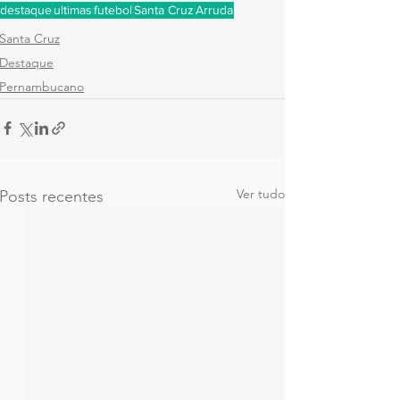
destaque
ultimas
futebol
Santa Cruz
Arruda
Santa Cruz
Destaque
Pernambucano
Ver tudo
Posts recentes