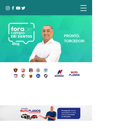
PRONTO,
TORCEDOR!
Blog
Seja bem-vindo, Torcedor (a)!