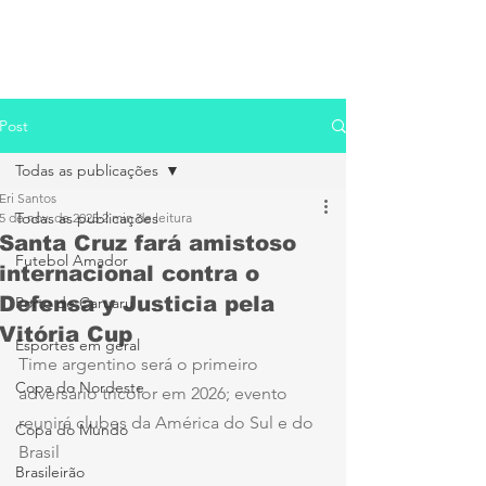
Post
Todas as publicações
Eri Santos
Todas as publicações
5 de nov. de 2025
2 min de leitura
Santa Cruz fará amistoso
Futebol Amador
internacional contra o
Defensa y Justicia pela
Porto de Caruaru
Vitória Cup
Esportes em geral
Time argentino será o primeiro 
Copa do Nordeste
adversário tricolor em 2026; evento 
reunirá clubes da América do Sul e do 
Copa do Mundo
Brasil
Brasileirão