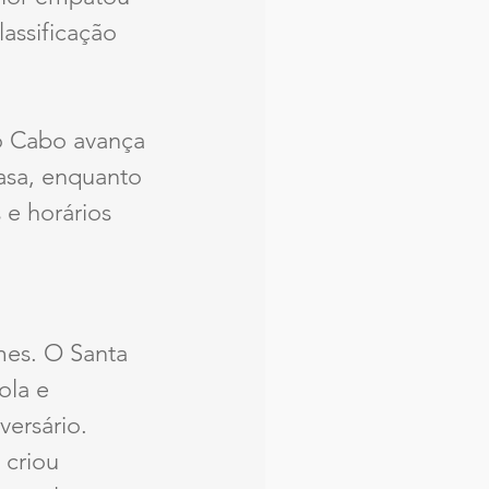
assificação 
o Cabo avança 
asa, enquanto 
 e horários 
mes. O Santa 
ola e 
ersário.
criou 