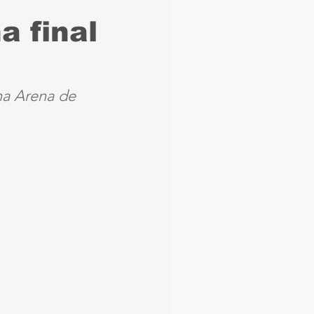
a final
aque
Náutico
Seleção Brasileira
 na Arena de 
Arbitragem