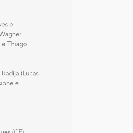
ves e 
 Wagner 
) e Thiago 
Radija (Lucas 
ione e 
ues (CE), 