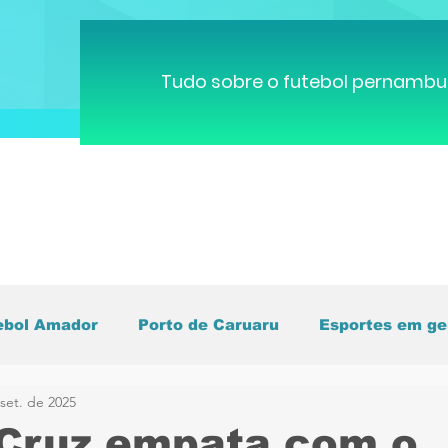
Tudo sobre o futebol pernambu
ebol Amador
Porto de Caruaru
Esportes em ge
set. de 2025
pa do Mundo
Brasileirão
Pernambucano
C
Cruz empata com o