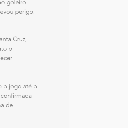
o goleiro 
evou perigo.
anta Cruz, 
to o 
ecer 
o o jogo até o 
i confirmada 
na de 