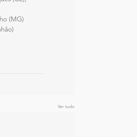
nho (MG)
nhão)
Ver tudo