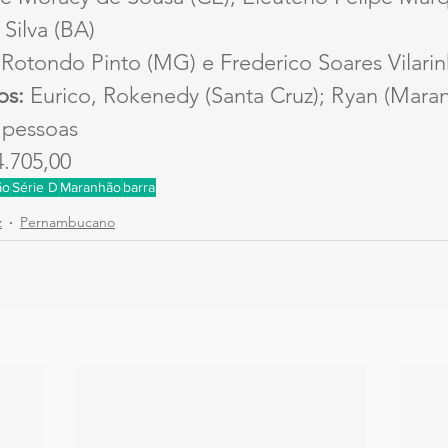
Silva (BA)
Rotondo Pinto (MG) e Frederico Soares Vilari
os:
 Eurico, Rokenedy (Santa Cruz); Ryan (Mara
 pessoas
4.705,00
ão
Série D
Maranhão
barra
z
Pernambucano