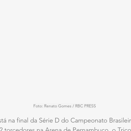
Foto: Renato Gomes / RBC PRESS
tá na final da Série D do Campeonato Brasilei
92 torcedores na Arena de Pernambuco, o Tric