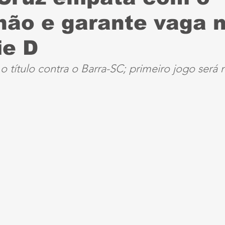
ão e garante vaga n
Sport
Série B
ciclismo
parapan
Dest
ie D
anta Cruz
Série A3
futebol do interior PE
 o título contra o Barra-SC; primeiro jogo será
ernambucana
Jogos Escolares
Retrô
CBF
ertadores
Copa do Brasil
Copa América