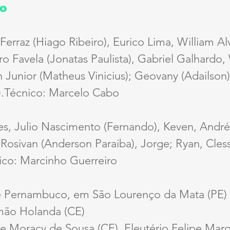
go
Ferraz (Hiago Ribeiro), Eurico Lima, William Al
o Favela (Jonatas Paulista), Gabriel Galhardo,
ian Junior (Matheus Vinicius); Geovany (Adailson
l).Técnico: Marcelo Cabo
s, Julio Nascimento (Fernando), Keven, André 
Rosivan (Anderson Paraiba), Jorge; Ryan, Cless
co: Marcinho Guerreiro
e Pernambuco, em São Lourenço da Mata (PE)
mão Holanda (CE)
se Moracy de Sousa (CE), Eleutério Felipe Marq