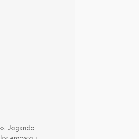
ro. Jogando 
olor empatou 