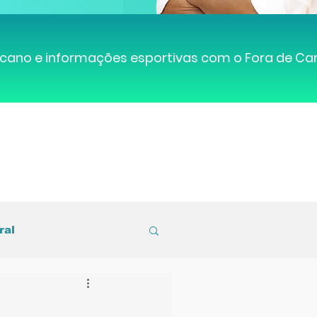
cano e informações esportivas com o Fora de C
ral
entral de Caruaru