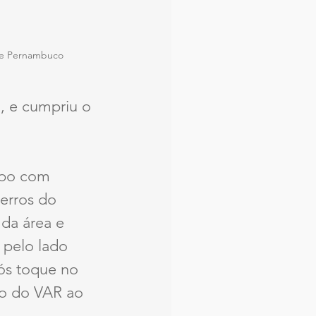
 de Pernambuco
, e cumpriu o 
mpo com 
erros do 
da área e 
 pelo lado 
pós toque no 
io do VAR ao 