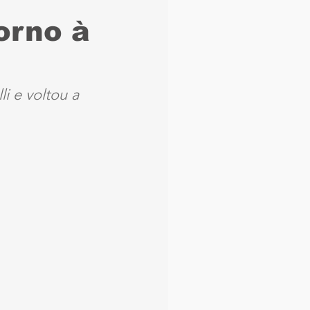
orno à
aque
Náutico
Seleção Brasileira
i e voltou a 
Arbitragem