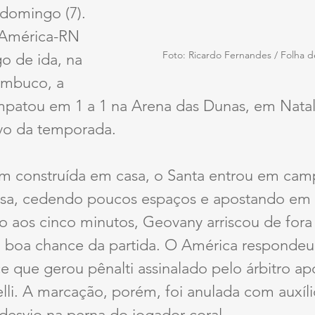
domingo (7). 
 América-RN 
Foto: Ricardo Fernandes / Folha
go de ida, na 
ambuco, a 
mpatou em 1 a 1 na Arena das Dunas, em Natal
ivo da temporada.
m construída em casa, o Santa entrou em ca
osa, cedendo poucos espaços e apostando em 
o aos cinco minutos, Geovany arriscou de fora 
ra boa chance da partida. O América respondeu
ce que gerou pênalti assinalado pelo árbitro a
lli. A marcação, porém, foi anulada com auxíl
desvio na perna do jogador coral.