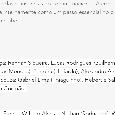
edas e ausências no cenário nacional. A conqu
da internamente como um passo essencial no p
o clube.
a; Rennan Siqueira, Lucas Rodrigues, Guilherm
cas Mendes); Ferreira (Heliardo), Alexandre Ar
Souza; Gabriel Lima (Thiaguinho), Hebert e Sala
on Gusmão. 
 Eurico, William Alves e Nathan (Rodrigues); 