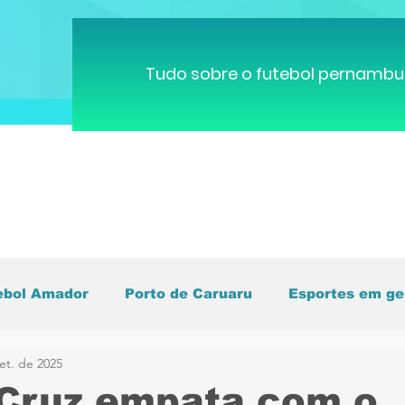
Tudo sobre o futebol pernambu
ebol Amador
Porto de Caruaru
Esportes em ge
et. de 2025
pa do Mundo
Brasileirão
Pernambucano
C
Cruz empata com o