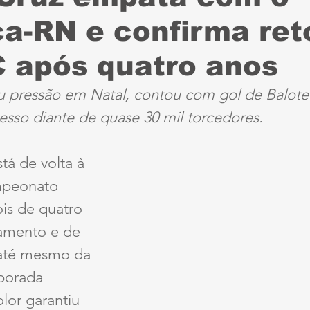
a-RN e confirma ret
Sport
Série B
ciclismo
parapan
Dest
C após quatro anos
anta Cruz
Série A3
futebol do interior PE
u pressão em Natal, contou com gol de Balotell
esso diante de quase 30 mil torcedores.
ernambucana
Jogos Escolares
Retrô
CBF
tá de volta à 
mpeonato 
ertadores
Copa do Brasil
Copa América
ois de quatro 
amento e de 
 até mesmo da 
porada 
lor garantiu 