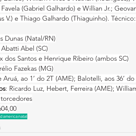
 Favela (Gabriel Galhardo) e Willian Jr.; Geovan
s V.) e Thiago Galhardo (Thiaguinho). Técnico
s Dunas (Natal/RN)
Abatti Abel (SC)
x dos Santos e Henrique Ribeiro (ambos SC)
rélio Fazekas (MG)
 Aruá, ao 1’ do 2T (AME); Balotelli, aos 36’ do
os
: Ricardo Luz, Hebert, Ferreira (AME); Willia
 torcedores
604,00
 d
america
natal
e