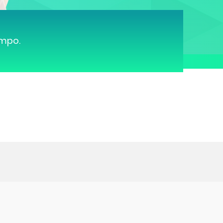
ampo.