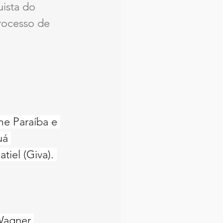
ista do 
rocesso de 
e Paraíba e 
uá 
tiel (Giva). 
Wagner 