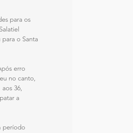
es para os 
alatiel 
 para o Santa 
Após erro 
eu no canto, 
 aos 36, 
patar a 
m período 