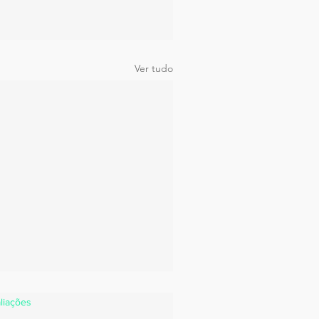
Ver tudo
estrelas.
liações