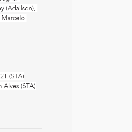
y (Adailson), 
: Marcelo 
 2T (STA)
m Alves (STA)