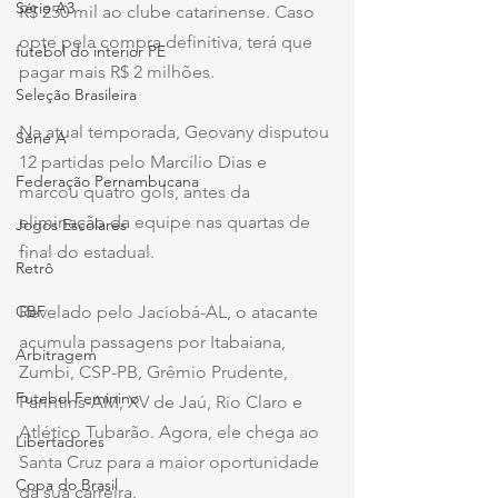
Série A3
R$ 250 mil ao clube catarinense. Caso 
opte pela compra definitiva, terá que 
futebol do interior PE
pagar mais R$ 2 milhões.
Seleção Brasileira
Na atual temporada, Geovany disputou 
Série A
12 partidas pelo Marcílio Dias e 
Federação Pernambucana
marcou quatro gols, antes da 
eliminação da equipe nas quartas de 
Jogos Escolares
final do estadual.
Retrô
CBF
Revelado pelo Jaciobá-AL, o atacante 
acumula passagens por Itabaiana, 
Arbitragem
Zumbi, CSP-PB, Grêmio Prudente, 
Futebol Feminino
Parintins-AM, XV de Jaú, Rio Claro e 
Atlético Tubarão. Agora, ele chega ao 
Libertadores
Santa Cruz para a maior oportunidade 
Copa do Brasil
da sua carreira.