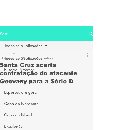
Post
Todas as publicações
Eri Santos
Todas as publicações
31 de mar. de 2025
1 min de leitura
Santa Cruz acerta
Futebol Amador
contratação do atacante
Geovany para a Série D
Porto de Caruaru
Esportes em geral
Copa do Nordeste
Copa do Mundo
Brasileirão