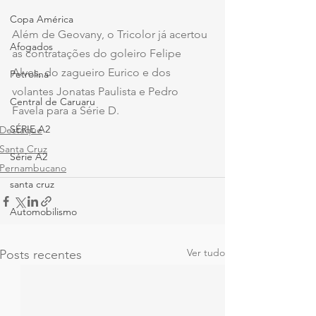
Copa América
Além de Geovany, o Tricolor já acertou 
Afogados
as contratações do goleiro Felipe 
Alves, do zagueiro Eurico e dos 
Petrolina
volantes Jonatas Paulista e Pedro 
Central de Caruaru
Favela para a Série D.
SÉRIE A2
Destaque
Santa Cruz
Série A2
Pernambucano
santa cruz
Automobilismo
Ver tudo
Posts recentes