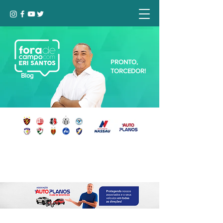
PRONTO,
TORCEDOR!
Blog
Seja bem-vindo, Torcedor (a)!