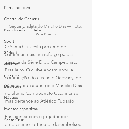
Pernambucano
Central de Caruaru
Geovany, atleta do Marcílio Dias — Foto: 
Bastidores do futebol
Vica Bueno
Sport
O Santa Cruz está próximo de 
Série B
confirmar mais um reforço para a 
disputa da Série D do Campeonato 
ciclismo
Brasileiro. O clube encaminhou a 
parapan
contratação do atacante Geovany, de 
24 anos, que atuou pelo Marcílio Dias 
Destaque
no último Campeonato Catarinense, 
Náutico
mas pertence ao Atlético Tubarão.
Eventos esportivos
Para contar com o jogador por 
Santa Cruz
empréstimo, o Tricolor desembolsou 