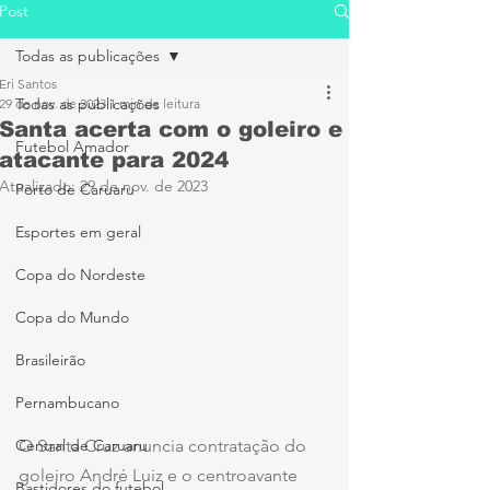
Post
Todas as publicações
Eri Santos
Todas as publicações
29 de nov. de 2023
1 min de leitura
Santa acerta com o goleiro e
Futebol Amador
atacante para 2024
Atualizado:
29 de nov. de 2023
Porto de Caruaru
Esportes em geral
Copa do Nordeste
Copa do Mundo
Brasileirão
Pernambucano
O Santa Cruz anuncia contratação do 
Central de Caruaru
goleiro André Luiz e o centroavante 
Bastidores do futebol