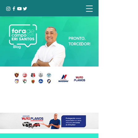
PRONTO,
TORCEDOR!
Blog
Seja bem-vindo, Torcedor (a)!