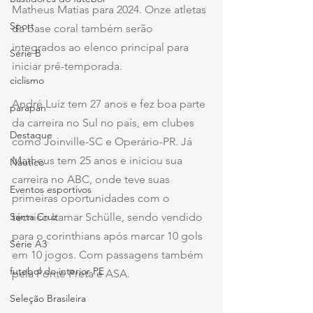
Matheus Matias para 2024. Onze atletas 
Sport
da base coral também serão 
integrados ao elenco principal para 
Série B
iniciar pré-temporada. 
ciclismo
André Luiz tem 27 anos e fez boa parte 
parapan
da carreira no Sul no país, em clubes 
Destaque
como Joinville-SC e Operário-PR. Já 
Matheus tem 25 anos e iniciou sua 
Náutico
carreira no ABC, onde teve suas 
Eventos esportivos
primeiras oportunidades com o 
técnico Itamar Schülle, sendo vendido 
Santa Cruz
para o corinthians após marcar 10 gols 
Série A3
em 10 jogos. Com passagens também 
futebol do interior PE
pela Ponte Preta e ASA. 
Seleção Brasileira