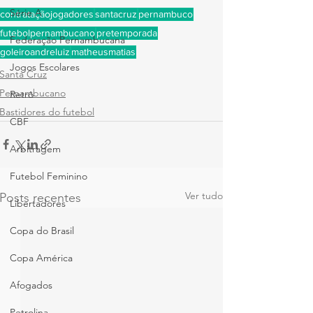
Série A
contrataçãojogadores
santacruz
pernambuco
futebolpernambucano
pretemporada
Federação Pernambucana
goleiroandreluiz
matheusmatias
Jogos Escolares
Santa Cruz
Pernambucano
Retrô
Bastidores do futebol
CBF
Arbitragem
Futebol Feminino
Ver tudo
Posts recentes
Libertadores
Copa do Brasil
Copa América
Afogados
Petrolina