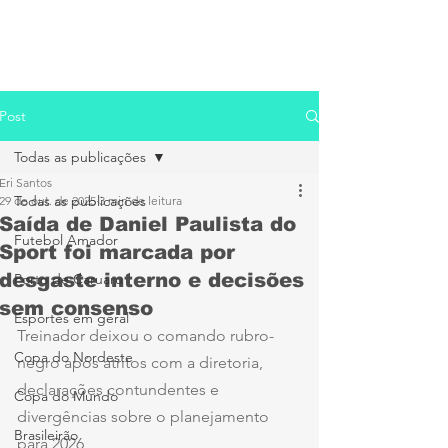
Post
Todas as publicações
Eri Santos
Todas as publicações
29 de out. de 2025
3 min de leitura
Saída de Daniel Paulista do
Futebol Amador
Sport foi marcada por
desgaste interno e decisões
Porto de Caruaru
sem consenso
Esportes em geral
Treinador deixou o comando rubro-
Copa do Nordeste
negro após atritos com a diretoria, 
declarações contundentes e 
Copa do Mundo
divergências sobre o planejamento 
Brasileirão
para 2026