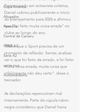
Determinado em entrevista coletiva, 
Copa América
Daniel cobrou publicamente o início 
Afogados
do planejamento para 2026 e afirmou 
que “foi feito muita coisa errada” no 
Petrolina
clube ao longo do ano.
Central de Caruaru
SÉRIE A2
“Acho que o Sport precisa de um 
momento de reflexão. Sentar, analisar, 
Série A2
ver o que foi feito de errado, e foi feito 
santa cruz
muita coisa errada, muita coisa que 
infelizmente não deu certo”, disse o 
Automobilismo
treinador.
As declarações repercutiram mal 
internamente. Parte da cúpula rubro-
negra considerou que Daniel havia 