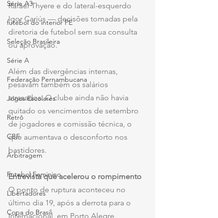
Série A3
Rafael Thyere e do lateral-esquerdo 
Igor Cariús — decisões tomadas pela 
futebol do interior PE
diretoria de futebol sem sua consulta 
Seleção Brasileira
ou aprovação.
Série A
Além das divergências internas, 
Federação Pernambucana
pesavam também os salários 
atrasados. O clube ainda não havia 
Jogos Escolares
quitado os vencimentos de setembro 
Retrô
de jogadores e comissão técnica, o 
CBF
que aumentava o desconforto nos 
bastidores.
Arbitragem
Futebol Feminino
Entrevista que acelerou o rompimento
O ponto de ruptura aconteceu no 
Libertadores
último dia 19, após a derrota para o 
Copa do Brasil
Internacional, em Porto Alegre. 