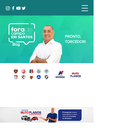
PRONTO,
TORCEDOR!
Blog
Seja bem-vindo, Torcedor (a)!