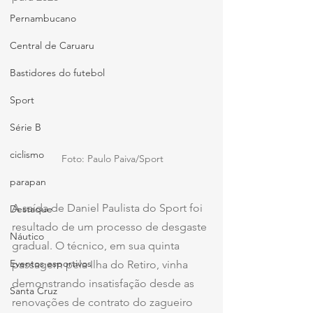
Pernambucano
Central de Caruaru
Bastidores do futebol
Sport
Série B
ciclismo
 Foto: Paulo Paiva/Sport
parapan
A saída de Daniel Paulista do Sport foi 
Destaque
resultado de um processo de desgaste 
Náutico
gradual. O técnico, em sua quinta 
Eventos esportivos
passagem pela Ilha do Retiro, vinha 
demonstrando insatisfação desde as 
Santa Cruz
renovações de contrato do zagueiro 