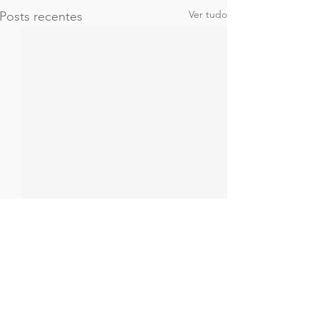
Ver tudo
Posts recentes
Comentários
0.0 / 5 (0)