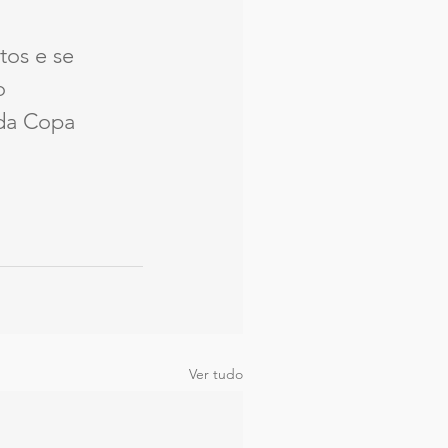
os e se 
o 
da Copa 
Ver tudo