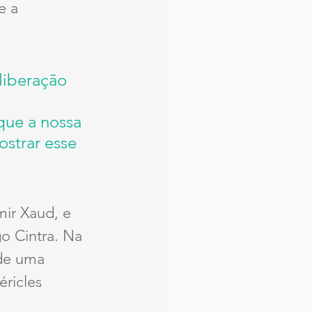
e a 
liberação 
 
ue a nossa 
strar esse 
ir Xaud, e 
o Cintra. Na 
 de uma 
ricles 