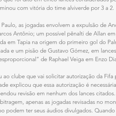
rminou com vitória do time alviverde por 3 a 2.
Paulo, as jogadas envolvem a expulsão de And
rcos Antônio; um possível pênalti de Allan em
ada em Tapia na origem do primeiro gol do Pal
ada e um pisão de Gustavo Gómez, em lances d
esproporcional” de Raphael Veiga em Enzo Dia
ao clube que vai solicitar autorização da Fifa p
ade explicou que essa autorização é necessári
ndou revisão em nenhum dos lances citados.
bitragem, apenas as jogadas revisadas no moni
po podem ter seus áudios divulgados. Quando