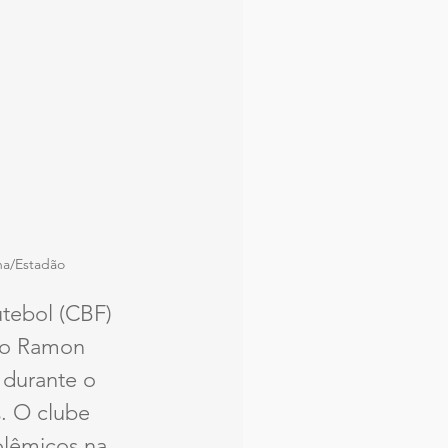
na/Estadão
tebol (CBF) 
tro Ramon 
 durante o 
. O clube 
olêmicos na 