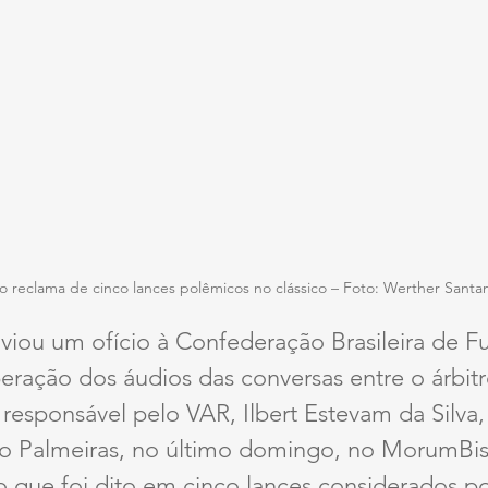
o reclama de cinco lances polêmicos no clássico – Foto: Werther Santa
iou um ofício à Confederação Brasileira de Fu
iberação dos áudios das conversas entre o árbi
 responsável pelo VAR, Ilbert Estevam da Silva,
a o Palmeiras, no último domingo, no MorumBis
o que foi dito em cinco lances considerados p