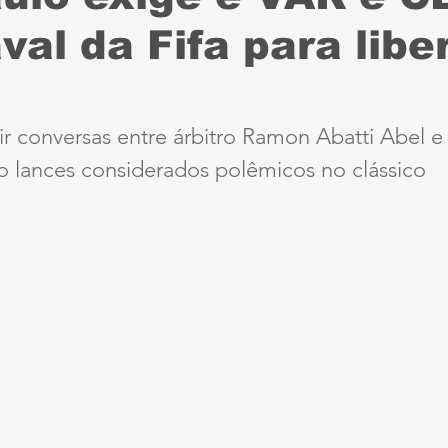
val da Fifa para libe
Sport
Série B
ciclismo
parapan
Dest
anta Cruz
Série A3
futebol do interior PE
r conversas entre árbitro Ramon Abatti Abel e
o lances considerados polêmicos no clássico
ernambucana
Jogos Escolares
Retrô
CBF
ertadores
Copa do Brasil
Copa América