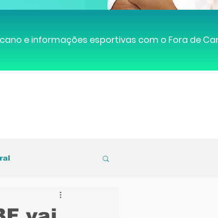
cano e informações esportivas com o Fora de C
ral
entral de Caruaru
BF vai