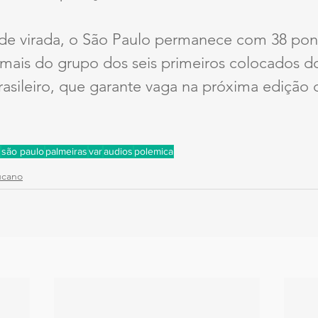
de virada, o São Paulo permanece com 38 pont
 mais do grupo dos seis primeiros colocados d
sileiro, que garante vaga na próxima edição 
são paulo
palmeiras
var
audios
polemica
ucano