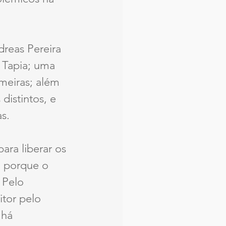
reas Pereira 
 Tapia; uma 
meiras; além 
istintos, e 
s.
ara liberar os 
a porque o 
 Pelo 
tor pelo 
 há 