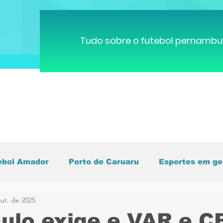
Tudo sobre o futebol pernambu
ebol Amador
Porto de Caruaru
Esportes em ge
ut. de 2025
pa do Mundo
Brasileirão
Pernambucano
C
ulo exige e VAR e C