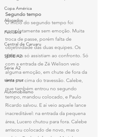
Copa América
Segundo tempo
Afogados
O início do segundo tempo foi 
completamente sem emoção. Muita 
Petrolina
troca de passe, porém falta de 
Central de Caruaru
objetividade das duas equipes. Os 
goleiros só assistiam ao confronto. Só 
SÉRIE A2
com a entrada de Zé Welison veio 
Série A2
alguma emoção, em chute de fora da 
santa cruz
área por cima do travessão. Calebe, 
que também entrou no segundo 
Automobilismo
tempo, mandou colocado, e Paulo 
Ricardo salvou. E aí veio aquele lance 
inacreditável: na entrada da pequena 
área, Lucero chutou para fora. Calebe 
arriscou colocado de novo, mas o 