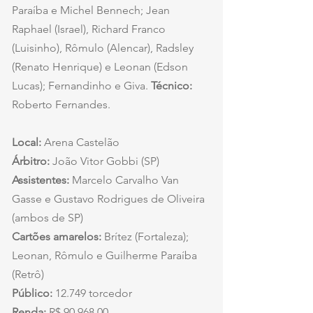
Paraíba e Michel Bennech; Jean 
Raphael (Israel), Richard Franco 
(Luisinho), Rômulo (Alencar), Radsley 
(Renato Henrique) e Leonan (Edson 
Lucas); Fernandinho e Giva.
 Técnico: 
Roberto Fernandes.
Local: 
Arena Castelão
Árbitro: 
João Vitor Gobbi (SP)
Assistentes: 
Marcelo Carvalho Van 
Gasse e Gustavo Rodrigues de Oliveira 
(ambos de SP)
Cartões amarelos: 
Brítez (Fortaleza); 
Leonan, Rômulo e Guilherme Paraíba 
(Retrô)
Público: 
12.749 torcedor
Renda: 
R$ 90.968,00