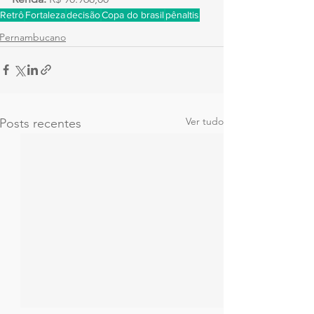
Retrô
Fortaleza
decisão
Copa do brasil
pênaltis
Pernambucano
Ver tudo
Posts recentes