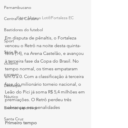
Pernambucano
Foto: Mateus Lotif/Fortaleza EC
Central de Caruaru
Bastidores do futebol
Em disputa de pênaltis, o Fortaleza 
Sport
venceu o Retrô na noite desta quinta-
Série B
feira (14), na Arena Castelão, e avançou 
à terceira fase da Copa do Brasil. No 
ciclismo
tempo normal, os times empataram 
parapan
em 0 a 0. Com a classificação à terceira 
fase do milionário torneio nacional, o 
Destaque
Leão do Pici já soma R$ 5,4 milhões em 
Náutico
premiações. O Retrô perdeu três 
cobranças nas penalidades
Eventos esportivos
Santa Cruz
Primeiro tempo