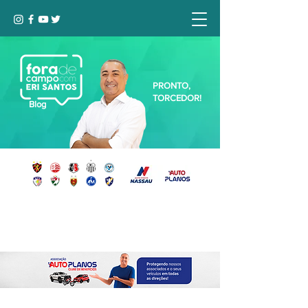
PRONTO,
TORCEDOR!
Blog
Seja bem-vindo, Torcedor (a)!