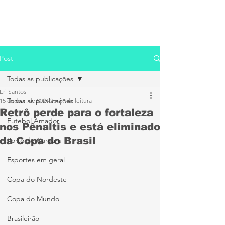
Post
Todas as publicações
Eri Santos
Todas as publicações
15 de mar. de 2024
2 min de leitura
Retrô perde para o fortaleza
Futebol Amador
nos Pênaltis e está eliminado
da Copa do Brasil
Porto de Caruaru
Esportes em geral
Copa do Nordeste
Copa do Mundo
Brasileirão