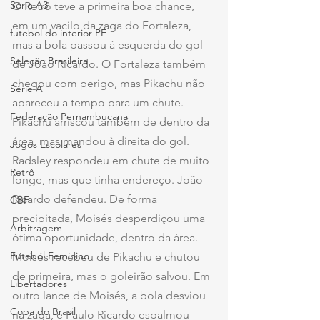
Série A3
O Retrô teve a primeira boa chance, 
em um vacilo da zaga do Fortaleza, 
futebol do interior PE
mas a bola passou à esquerda do gol 
Seleção Brasileira
de João Ricardo. O Fortaleza também 
chegou com perigo, mas Pikachu não 
Série A
apareceu a tempo para um chute. 
Federação Pernambucana
Pikachu arriscou também de dentro da 
área, mas mandou à direita do gol. 
Jogos Escolares
Radsley respondeu em chute de muito 
Retrô
longe, mas que tinha endereço. João 
Ricardo defendeu. De forma 
CBF
precipitada, Moisés desperdiçou uma 
Arbitragem
ótima oportunidade, dentro da área. 
Futebol Feminino
Moisés recebeu de Pikachu e chutou 
de primeira, mas o goleirão salvou. Em 
Libertadores
outro lance de Moisés, a bola desviou 
Copa do Brasil
na zaga, e Paulo Ricardo espalmou