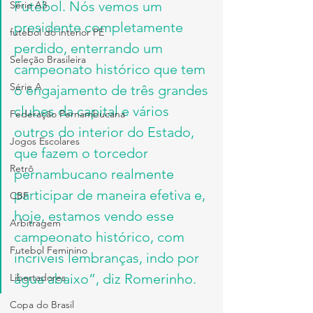
Futebol. Nós vemos um 
Série A3
presidente completamente 
futebol do interior PE
perdido, enterrando um 
Seleção Brasileira
campeonato histórico que tem 
Série A
o engajamento de três grandes 
clubes da capital e vários 
Federação Pernambucana
outros do interior do Estado, 
Jogos Escolares
que fazem o torcedor 
Retrô
pernambucano realmente 
participar de maneira efetiva e, 
CBF
hoje, estamos vendo esse 
Arbitragem
campeonato histórico, com 
Futebol Feminino
incríveis lembranças, indo por 
água abaixo”, diz Romerinho.
Libertadores
Copa do Brasil