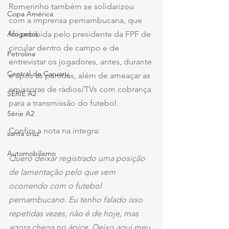
Romerinho também se solidarizou 
Copa América
com a imprensa pernambucana, que 
foi proibida pelo presidente da FPF de 
Afogados
circular dentro de campo e de 
Petrolina
entrevistar os jogadores, antes, durante 
Central de Caruaru
e após as partidas, além de ameaçar as 
emissoras de rádios/TVs com cobrança 
SÉRIE A2
para a transmissão do futebol.
Série A2
Confira a nota na íntegra:
santa cruz
Automobilismo
Quero deixar registrado uma posição 
de lamentação pelo que vem 
ocorrendo com o futebol 
pernambucano. Eu tenho falado isso 
repetidas vezes, não é de hoje, mas 
agora chega no ápice. Deixo aqui meu 