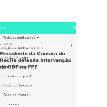
Post
Todas as publicações
Eri Santos
Todas as publicações
23 de jan. de 2024
2 min de leitura
Presidente da Câmara do
Futebol Amador
Recife defende intervenção
da CBF na FPF
Porto de Caruaru
Esportes em geral
Copa do Nordeste
Copa do Mundo
Brasileirão