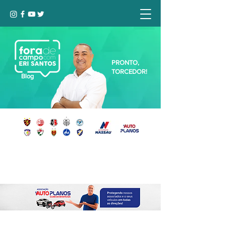
PRONTO,
TORCEDOR!
Blog
Seja bem-vindo, Torcedor (a)!