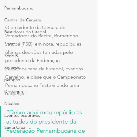
Pernambucano
Central de Caruaru
O presidente da Câmara de 
Bastidores do futebol
Vereadores do Recife, Romerinho 
Jatobá (PSB), em nota, repudiou as 
Sport
últimas decisões tomadas pelo 
Série B
presidente da Federação 
ciclismo
Pernambucana de Futebol, Evandro 
Carvalho, e disse que o Campeonato 
parapan
Pernambucano “está virando uma 
Destaque
bagunça”. 
Náutico
“Deixo aqui meu repúdio às 
Eventos esportivos
atitudes do presidente da 
Santa Cruz
Federação Pernambucana de 