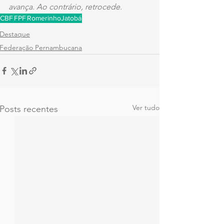
avança. Ao contrário, retrocede.
CBF
FPF
RomerinhoJatobá
Destaque
Federação Pernambucana
Ver tudo
Posts recentes