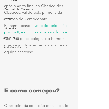
após o apito final do Clássico dos 
Central de Caruaru
Clássicos, válido pela primeira da 
SÉRIE A2
decisão do Campeonato 
Pernambucano e 
vencido pelo Leão 
Série A2
por 2 a 0, e ouviu esta versão do caso.
santa cruz
Contada pelos colegas do homem - 
que, segundo eles, seria atacante da 
Automobilismo
equipe cearense.
E como começou?
O estopim da confusão teria iniciado 