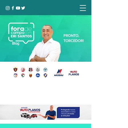
PRONTO,
TORCEDOR!
Blog
Seja bem-vindo, Torcedor (a)!