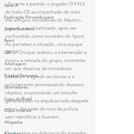
- Durante a partida, o jogador D.F.N.S. 
Série A
do Icatu-CE acompanhado de mais 
Federação Pernambucana
três amigos, torcedores do Náutico, 
passou a ser hostilizado, após ser 
Jogos Escolares
confundido como torcedor do Sport. 
Retrô
Ao perceber a situação, uma equipe 
CBF
do BPChoque realizou a intervenção e 
iniciou a retirada do grupo, momento 
Arbitragem
em que dezenas de torcedores 
Futebol Feminino
passaram a agredir as vitimas e o 
policiamento arremessando diversos 
Libertadores
objetos, ocasionando um tumulto 
Copa do Brasil
generalizado na arquibancada daquele 
setor - diz parte da nota da polícia, 
Copa América
sem identificar o homem.
Afogados
O 
ge
 esteve na delegacia do torcedor 
Petrolina