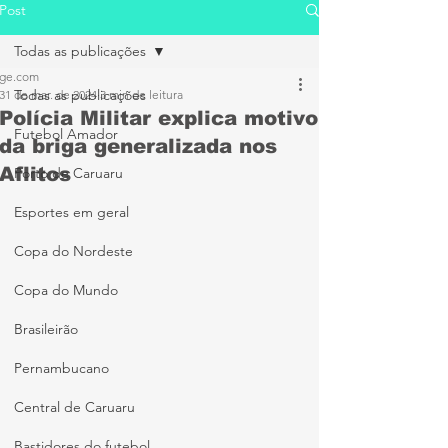
Post
Todas as publicações
ge.com
Todas as publicações
31 de mar. de 2024
3 min de leitura
Polícia Militar explica motivo
Futebol Amador
da briga generalizada nos
Aflitos
Porto de Caruaru
Esportes em geral
Copa do Nordeste
Copa do Mundo
Brasileirão
Pernambucano
Central de Caruaru
Bastidores do futebol