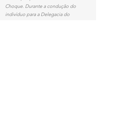
Choque. Durante a condução do 
indivíduo para a Delegacia do 
Torcedor, seguindo na direção do 
setor hexa onde ainda havia uma 
confusão generalizada entre 
torcedores da organizada, culminando 
com agressões ao policiamento e 
tentativas de invasão do primeiro setor, 
não foi possível passar com o 
conduzido pelo setor. E em 
necessidade de proteger o perímetro 
de invasões, o homem conseguiu se 
desvencilhar dos policiais e voltou a 
entrar no campo de jogo, sendo 
novamente detido e, dessa vez, 
conduzido à Delegacia do Torcedor 