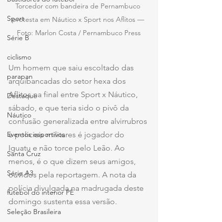
Torcedor com bandeira de Pernambuco 
Sport
protesta em Náutico x Sport nos Aflitos — 
Foto: Marlon Costa / Pernambuco Press
Série B
ciclismo
Um homem que saiu escoltado das 
parapan
arquibancadas do setor hexa dos 
Aflitos na final entre Sport x Náutico, 
Destaque
sábado, e que teria sido o pivô da 
Náutico
confusão generalizada entre alvirrubros 
Eventos esportivos
e policiais militares é jogador do 
Iguatu e não torce pelo Leão. Ao 
Santa Cruz
menos, é o que dizem seus amigos, 
Série A3
ouvidos pela reportagem. A nota da 
polícia divulgada na madrugada deste 
futebol do interior PE
domingo sustenta essa versão.
Seleção Brasileira