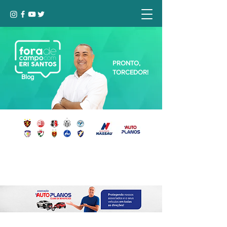
PRONTO,
TORCEDOR!
Blog
Seja bem-vindo, Torcedor (a)!