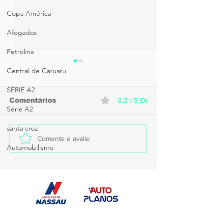
Copa América
Afogados
Petrolina
Central de Caruaru
SÉRIE A2
Comentários
0.0 / 5 (0)
Série A2
santa cruz
Caruaru recebe
Sport anunci
Comente e avalie
Automobilismo
estreia do Santa Cruz
contratação 
na Copa do Nordeste
goleiro Brenn
Sub-20
fim de 2027