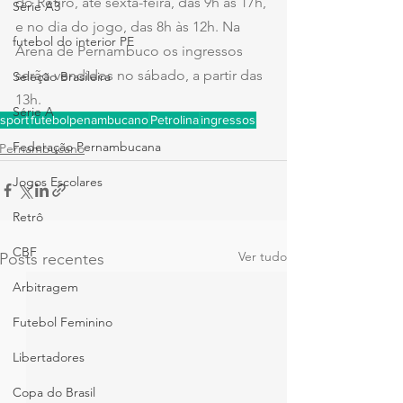
do Retiro, até sexta-feira, das 9h às 17h, 
Série A3
e no dia do jogo, das 8h às 12h. Na 
futebol do interior PE
Arena de Pernambuco os ingressos 
serão vendidos no sábado, a partir das 
Seleção Brasileira
13h.
Série A
sport
futebolpenambucano
Petrolina
ingressos
Federação Pernambucana
Pernambucano
Jogos Escolares
Retrô
CBF
Ver tudo
Posts recentes
Arbitragem
Futebol Feminino
Libertadores
Copa do Brasil