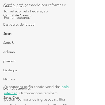
Sertão, está passando por reformas e 
Pernambucano
foi vetado pela Federação 
Central de Caruaru
Pernambucana.
Bastidores do futebol
Sport
Série B
ciclismo
parapan
Destaque
Náutico
As entradas estão sendo vendidas 
pela 
Eventos esportivos
internet
. Os torcedores também 
Santa Cruz
podem comprar os ingressos na Ilha 