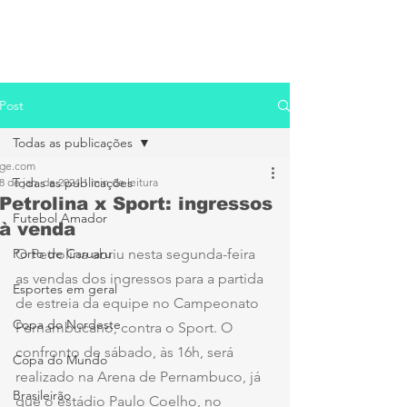
Post
Todas as publicações
ge.com
Todas as publicações
8 de jan. de 2024
1 min de leitura
Petrolina x Sport: ingressos
Futebol Amador
à venda
Porto de Caruaru
O Petrolina abriu nesta segunda-feira 
as vendas dos ingressos para a partida 
Esportes em geral
de estreia da equipe no Campeonato 
Copa do Nordeste
Pernambucano, contra o Sport. O 
confronto de sábado, às 16h, será 
Copa do Mundo
realizado na Arena de Pernambuco, já 
Brasileirão
que o estádio Paulo Coelho, no 