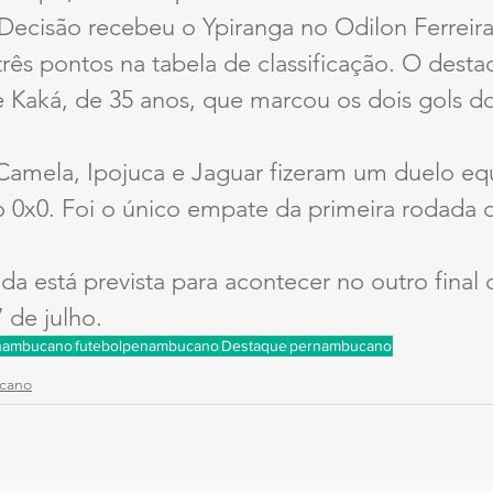
 Decisão recebeu o Ypiranga no Odilon Ferreir
três pontos na tabela de classificação. O desta
e Kaká, de 35 anos, que marcou os dois gols do
Camela, Ipojuca e Jaguar fizeram um duelo equ
o 0x0. Foi o único empate da primeira rodada 
a está prevista para acontecer no outro final
 de julho.
nambucano
futebolpenambucano
Destaque
pernambucano
cano