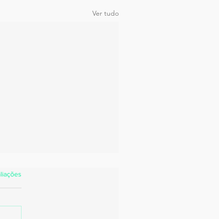
Ver tudo
estrelas.
liações