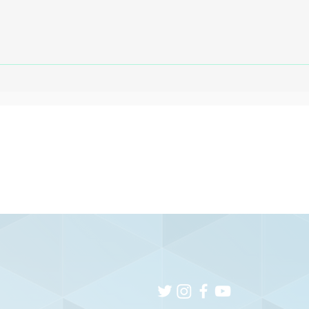
Sport confirma venda
La
de Zé Lucas ao Cruzeiro
Pe
por R$ 25,4 milhões
Br
Pr