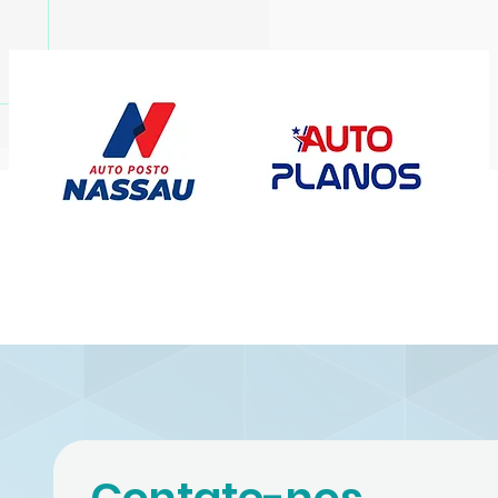
ura Lins representa
rnambuco no Circuito
asileiro de Vôlei de
aia Sub-19
Contate-nos