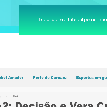
Tudo sobre o futebol pernambu
ebol Amador
Porto de Caruaru
Esportes em ge
jun. de 2024
pa do Mundo
Brasileirão
Pernambucano
C
A2: Decisão e Vera C