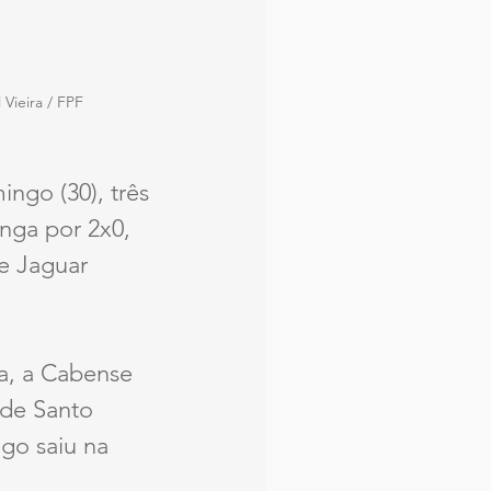
Vieira / FPF
go (30), três 
nga por 2x0, 
e Jaguar 
a, a Cabense 
de Santo 
go saiu na 