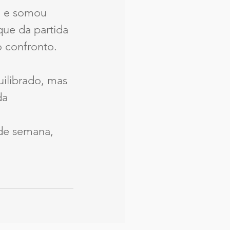
a e somou 
que da partida 
 confronto. 
ilibrado, mas 
da 
 de semana, 