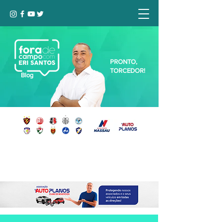
PRONTO,
TORCEDOR!
Blog
Seja bem-vindo, Torcedor (a)!