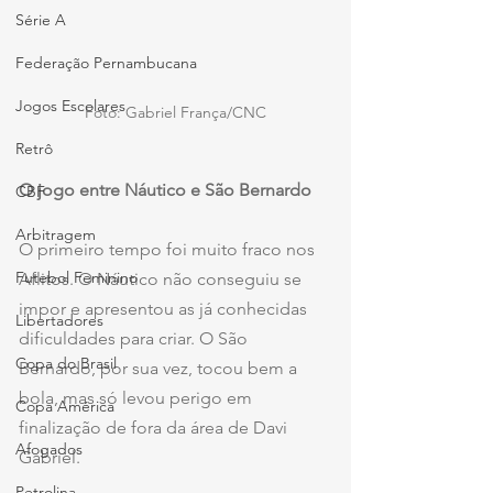
Série A
Federação Pernambucana
Jogos Escolares
Foto: Gabriel França/CNC
Retrô
O jogo entre Náutico e São Bernardo
CBF
Arbitragem
O primeiro tempo foi muito fraco nos 
Futebol Feminino
Aflitos. O Náutico não conseguiu se 
impor e apresentou as já conhecidas 
Libertadores
dificuldades para criar. O São 
Copa do Brasil
Bernardo, por sua vez, tocou bem a 
bola, mas só levou perigo em 
Copa América
finalização de fora da área de Davi 
Afogados
Gabriel.
Petrolina