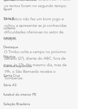
os tentos foram no segundo tempo.
Sport
Série B
O Náutico não fez um bom jogo e 
voltou a apresentar as já conhecidas 
ciclismo
dificuldades ofensivas no setor de 
parapan
ataque.
Destaque
O Timbu volta a campo no próximo 
Náutico
sábado (27), diante do ABC, fora de 
casa, às 17h. No mesmo dia, mas de 
Eventos esportivos
19h, o São Bernardo recebe o 
Santa Cruz
Tombense.
Série A3
futebol do interior PE
Seleção Brasileira