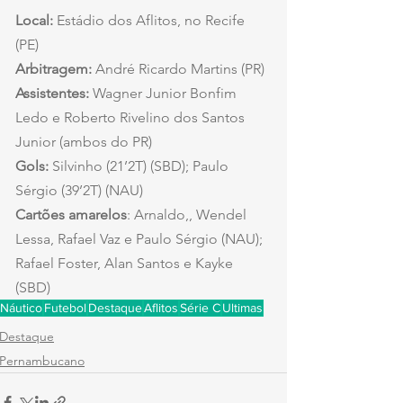
Local:
 Estádio dos Aflitos, no Recife 
(PE)
Arbitragem:
 André Ricardo Martins (PR)
Assistentes:
 Wagner Junior Bonfim 
Ledo e Roberto Rivelino dos Santos 
Junior (ambos do PR)
Gols: 
Silvinho (21’2T) (SBD); Paulo 
Sérgio (39’2T) (NAU)
Cartões amarelos
: Arnaldo,, Wendel 
Lessa, Rafael Vaz e Paulo Sérgio (NAU); 
Rafael Foster, Alan Santos e Kayke 
(SBD)
Náutico
Futebol
Destaque
Aflitos
Série C
Ultimas
Destaque
Pernambucano