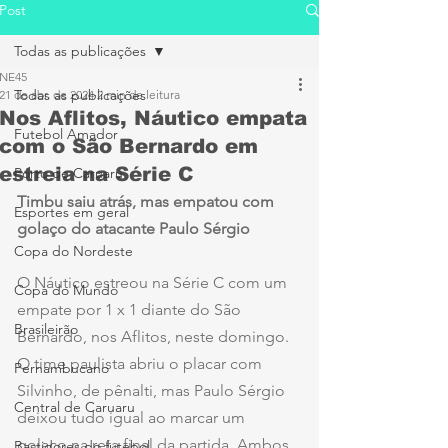
Post
Todas as publicações
NE45
Todas as publicações
21 de abr. de 2024
2 min de leitura
Nos Aflitos, Náutico empata
Futebol Amador
com o São Bernardo em
estreia na Série C
Porto de Caruaru
Timbu saiu atrás, mas empatou com 
Esportes em geral
golaço do atacante Paulo Sérgio
Copa do Nordeste
O Náutico estreou na Série C com um 
Copa do Mundo
empate por 1 x 1 diante do São 
Brasileirão
Bernardo, nos Aflitos, neste domingo. 
O time paulista abriu o placar com 
Pernambucano
Silvinho, de pênalti, mas Paulo Sérgio 
Central de Caruaru
deixou tudo igual ao marcar um 
golaço na reta final da partida. Ambos 
Bastidores do futebol