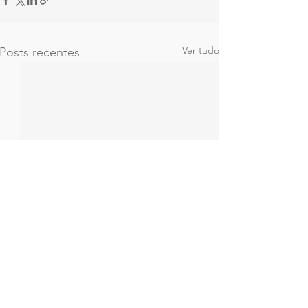
Ver tudo
Posts recentes
Comentários
0.0 / 5 (0)