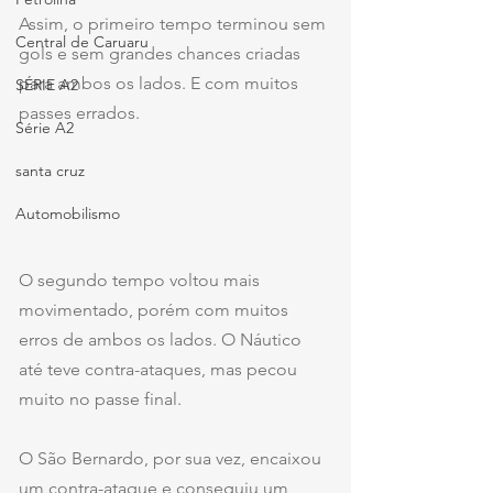
Assim, o primeiro tempo terminou sem 
Central de Caruaru
gols e sem grandes chances criadas 
para ambos os lados. E com muitos 
SÉRIE A2
passes errados.
Série A2
santa cruz
Automobilismo
O segundo tempo voltou mais 
movimentado, porém com muitos 
erros de ambos os lados. O Náutico 
até teve contra-ataques, mas pecou 
muito no passe final.
O São Bernardo, por sua vez, encaixou 
um contra-ataque e conseguiu um 