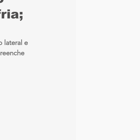
ria;
aque
Náutico
Seleção Brasileira
lateral e 
preenche 
Arbitragem