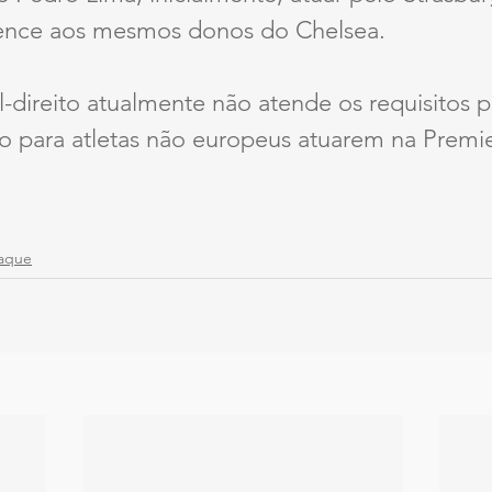
ence aos mesmos donos do Chelsea.
l-direito atualmente não atende os requisitos p
ho para atletas não europeus atuarem na Premi
aque