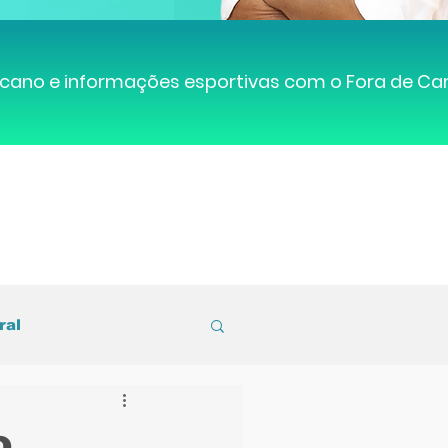
cano e informações esportivas com o Fora de C
ral
entral de Caruaru
o