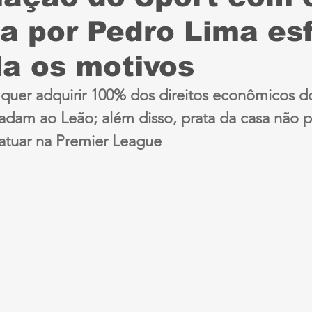
a por Pedro Lima esf
Sport
Série B
ciclismo
parapan
Dest
a os motivos
anta Cruz
Série A3
futebol do interior PE
uer adquirir 100% dos direitos econômicos do 
adam ao Leão; além disso, prata da casa não 
ernambucana
Jogos Escolares
Retrô
CBF
 atuar na Premier League
ertadores
Copa do Brasil
Copa América