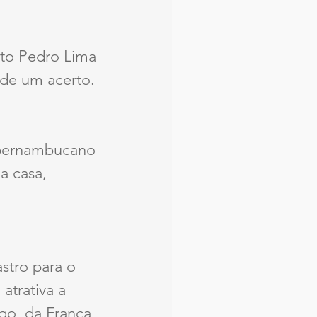
ito Pedro Lima 
 de um acerto. 
e pernambucano 
a casa, 
stro para o 
atrativa a 
go, da França, 