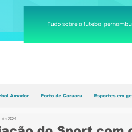
Tudo sobre o futebol pernambu
ebol Amador
Porto de Caruaru
Esportes em ge
. de 2024
pa do Mundo
Brasileirão
Pernambucano
C
ação do Sport com 