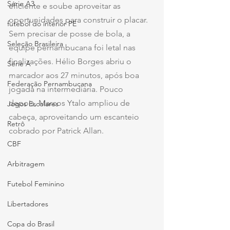
Série A3
eficiente e soube aproveitar as 
oportunidades para construir o placar. 
futebol do interior PE
Sem precisar de posse de bola, a 
Seleção Brasileira
equipe pernambucana foi letal nas 
finalizações. Hélio Borges abriu o 
Série A
marcador aos 27 minutos, após boa 
Federação Pernambucana
jogada na intermediária. Pouco 
depois, Marcos Ytalo ampliou de 
Jogos Escolares
cabeça, aproveitando um escanteio 
Retrô
cobrado por Patrick Allan.
CBF
Arbitragem
Futebol Feminino
Libertadores
Copa do Brasil