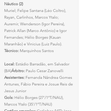
Náutico (2)
Muriel; Felipe Santana (Léo Coltro), 
Rayan, Carlinhos, Marcos Ytalo; 
Auremir, Wenderson (Igor Pereira), 
Patrick Allan (Marco Antônio) e Igor 
Fernandes; Hélio Borges (Kauan 
Maranhão) e Vinicius (Luiz Paulo).
Técnico:
 Marquinhos Santos
Local:
 Estádio Barradão, em Salvador 
(BA)
Árbitro:
 Paulo Cesar Zanovelli
Assistentes:
 Fernanda Nândrea Gomes 
Antunes, Fábio Pereira e Josue Reis de 
Jesus Junior
Gols:
 Hélio Borges (27’/1ºT/NAU), 
Marcos Ytalo (35’/1ºT/NAU)
Cartões amarelos:
 Carlinhos (VIT); Igor 