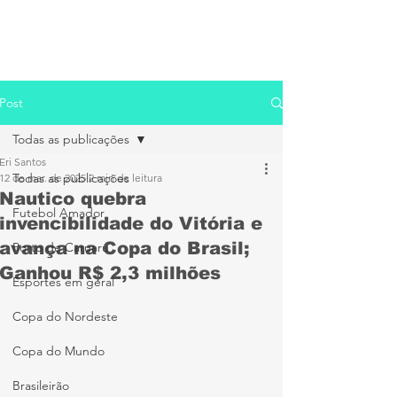
Post
Todas as publicações
Eri Santos
Todas as publicações
12 de mar. de 2025
2 min de leitura
Nautico quebra
Futebol Amador
invencibilidade do Vitória e
avança na Copa do Brasil;
Porto de Caruaru
Ganhou R$ 2,3 milhões
Esportes em geral
Copa do Nordeste
Copa do Mundo
Brasileirão