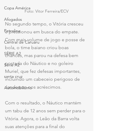
Copa América
Foto: Vitor Ferreira/ECV
Afogados
No segundo tempo, o Vitória cresceu 
Petrolina
e pressionou em busca do empate. 
Com mais volume de jogo e posse de 
Central de Caruaru
bola, o time baiano criou boas 
SÉRIE A2
chances, mas parou na defesa bem 
postada do Náutico e no goleiro 
Série A2
Muriel, que fez defesas importantes, 
santa cruz
incluindo um cabeceio perigoso de 
Janderson nos acréscimos.
Automobilismo
Com o resultado, o Náutico mantém 
um tabu de 12 anos sem perder para o 
Vitória. Agora, o Leão da Barra volta 
suas atenções para a final do 