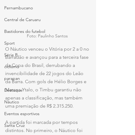
Pernambucano
Central de Caruaru
Bastidores do futebol
Foto: Paulinho Santos 
Sport
O Náutico venceu o Vitória por 2 a 0 no 
Série B
Barradão e avançou para a terceira fase 
da Copa do Brasil, derrubando a 
ciclismo
invencibilidade de 22 jogos do Leão 
parapan
da Barra. Com gols de Hélio Borges e 
Marcos Ytalo, o Timbu garantiu não 
Destaque
apenas a classificação, mas também 
Náutico
uma premiação de R$ 2.315.250.
Eventos esportivos
A partida foi marcada por tempos 
Santa Cruz
distintos. No primeiro, o Náutico foi 