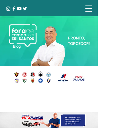
PRONTO,
TORCEDOR!
Blog
Seja bem-vindo, Torcedor (a)!