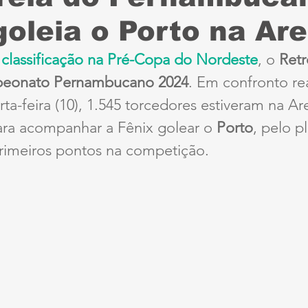
goleia o Porto na Ar
Sport
Série B
ciclismo
parapan
Dest
 
classificação na Pré-Copa do Nordeste
, o 
Retr
eonato Pernambucano 2024
. Em confronto re
anta Cruz
Série A3
futebol do interior PE
rta-feira (10), 1.545 torcedores estiveram na Ar
a acompanhar a Fênix golear o 
Porto
, pelo p
ernambucana
Jogos Escolares
Retrô
CBF
primeiros pontos na competição. 
ertadores
Copa do Brasil
Copa América