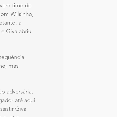
ovem time do 
com Wilsinho, 
tanto, a 
 e Giva abriu 
sequência. 
me, mas 
o adversária, 
gador até aqui 
sistir Giva 