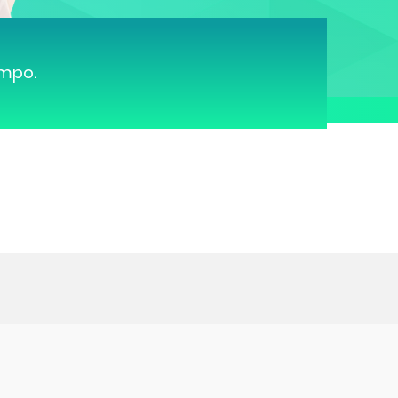
ampo.