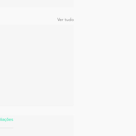
Ver tudo
estrelas.
liações