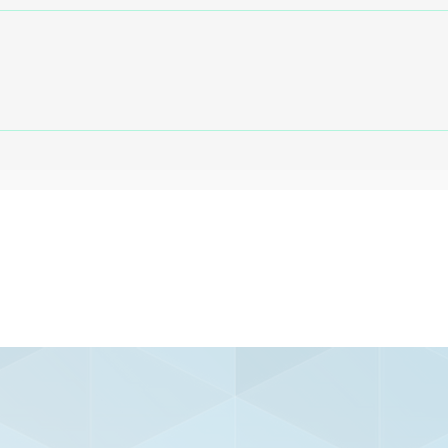
no
Caruaru recebe estreia
Sp
do Santa Cruz na Copa
co
do Nordeste Sub-20
Br
2