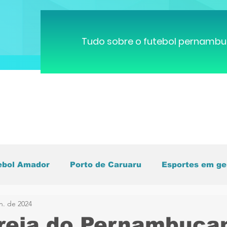
Tudo sobre o futebol pernambu
ebol Amador
Porto de Caruaru
Esportes em ge
n. de 2024
pa do Mundo
Brasileirão
Pernambucano
C
reia do Pernambuca