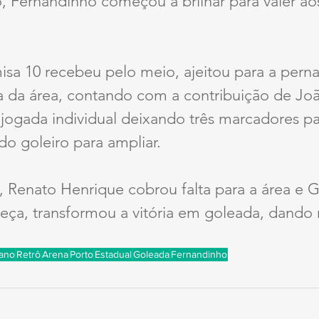
, Fernandinho começou a brilhar para valer ao
isa 10 recebeu pelo meio, ajeitou para a pern
ra da área, contando com a contribuição de Joã
a jogada individual deixando três marcadores par
do goleiro para ampliar. 
, Renato Henrique cobrou falta para a área e 
eça, transformou a vitória em goleada, dando 
ano
Retrô
Arena
Porto
Estadual
Goleada
Fernandinho