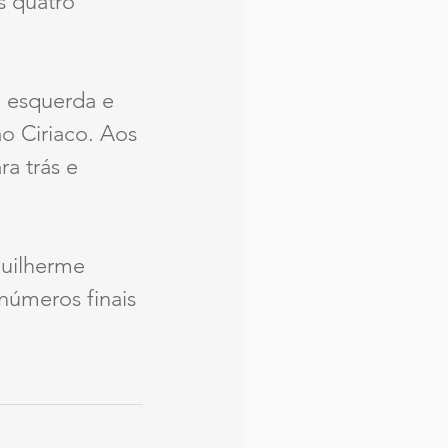
s quatro 
a esquerda e 
o Ciriaco. Aos 
a trás e 
Guilherme 
números finais 