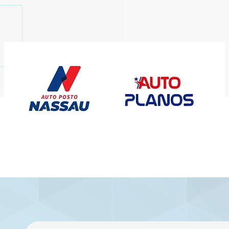
ort anuncia
ntratação do goleiro
enno até o fim de
027