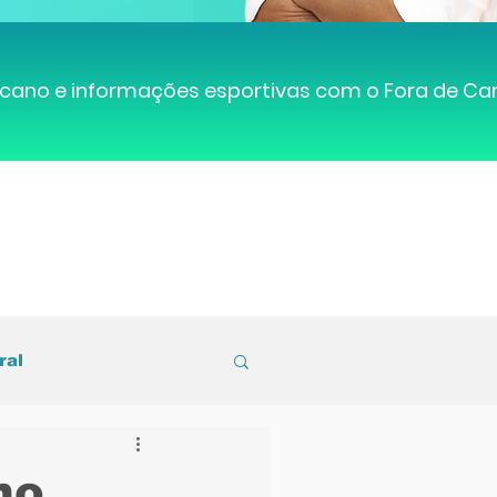
cano e informações esportivas com o Fora de C
ral
entral de Caruaru
no,