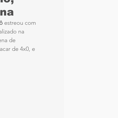
ena
aque
Náutico
ô
 estreou com 
alizado na 
Seleção Brasileira
ena de 
lacar de 4x0, e 
Arbitragem