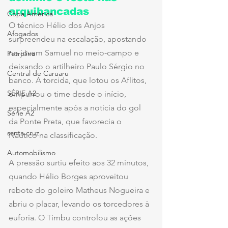
arquibancadas
Copa América
O técnico Hélio dos Anjos 
Afogados
surpreendeu na escalação, apostando 
no jovem Samuel no meio-campo e 
Petrolina
deixando o artilheiro Paulo Sérgio no 
Central de Caruaru
banco. A torcida, que lotou os Aflitos, 
SÉRIE A2
empurrou o time desde o início, 
especialmente após a notícia do gol 
Série A2
da Ponte Preta, que favorecia o 
santa cruz
Náutico na classificação.
Automobilismo
A pressão surtiu efeito aos 32 minutos, 
quando Hélio Borges aproveitou 
rebote do goleiro Matheus Nogueira e 
abriu o placar, levando os torcedores à 
euforia. O Timbu controlou as ações 