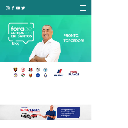
PRONTO,
TORCEDOR!
Blog
Seja bem-vindo, Torcedor (a)!