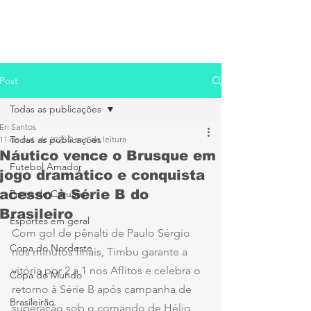
Post
Todas as publicações
Eri Santos
Todas as publicações
11 de out. de 2025
2 min de leitura
Náutico vence o Brusque em
Futebol Amador
jogo dramático e conquista
acesso à Série B do
Porto de Caruaru
Brasileiro
Esportes em geral
Com gol de pênalti de Paulo Sérgio 
Copa do Nordeste
nos minutos finais, Timbu garante a 
vitória por 2 a 1 nos Aflitos e celebra o 
Copa do Mundo
retorno à Série B após campanha de 
Brasileirão
superação sob o comando de Hélio 