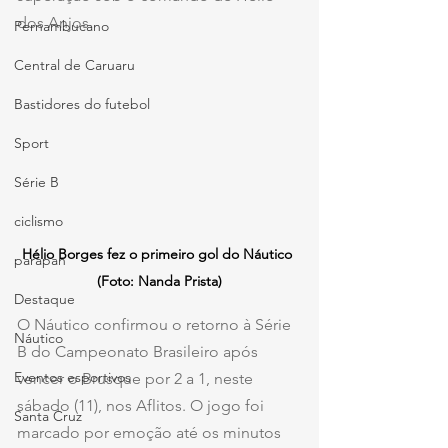
dos Anjos.
Pernambucano
Central de Caruaru
Bastidores do futebol
Sport
Série B
ciclismo
Hélio Borges fez o primeiro gol do Náutico 
parapan
(Foto: Nanda Prista)
Destaque
O Náutico confirmou o retorno à Série 
Náutico
B do Campeonato Brasileiro após 
Eventos esportivos
vencer o Brusque por 2 a 1, neste 
sábado (11), nos Aflitos. O jogo foi 
Santa Cruz
marcado por emoção até os minutos 