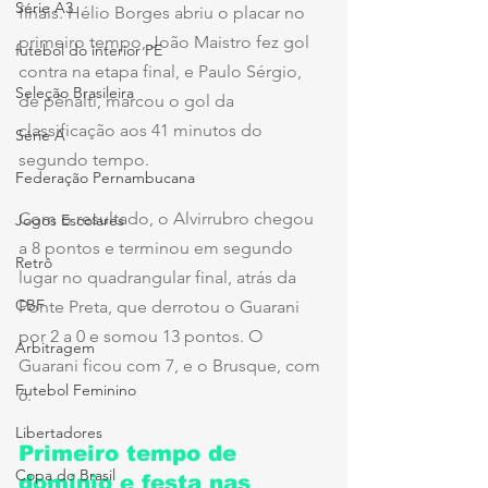
Série A3
finais. Hélio Borges abriu o placar no 
primeiro tempo, João Maistro fez gol 
futebol do interior PE
contra na etapa final, e Paulo Sérgio, 
Seleção Brasileira
de pênalti, marcou o gol da 
classificação aos 41 minutos do 
Série A
segundo tempo.
Federação Pernambucana
Com o resultado, o Alvirrubro chegou 
Jogos Escolares
a 8 pontos e terminou em segundo 
Retrô
lugar no quadrangular final, atrás da 
CBF
Ponte Preta, que derrotou o Guarani 
por 2 a 0 e somou 13 pontos. O 
Arbitragem
Guarani ficou com 7, e o Brusque, com 
Futebol Feminino
6.
Libertadores
Primeiro tempo de 
Copa do Brasil
domínio e festa nas 