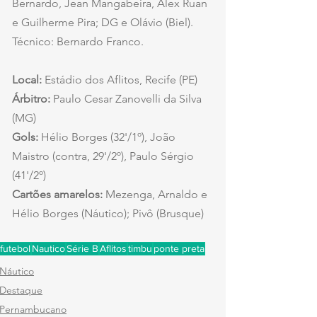
Bernardo, Jean Mangabeira, Alex Ruan 
e Guilherme Pira; DG e Olávio (Biel). 
Técnico: Bernardo Franco.
Local:
 Estádio dos Aflitos, Recife (PE)
Árbitro:
 Paulo Cesar Zanovelli da Silva 
(MG)
Gols:
 Hélio Borges (32'/1º), João 
Maistro (contra, 29'/2º), Paulo Sérgio 
(41'/2º)
Cartões amarelos:
 Mezenga, Arnaldo e 
Hélio Borges (Náutico); Pivô (Brusque)
futebol
Nautico
Série B
Aflitos
timbu
ponte preta
Náutico
Destaque
Pernambucano