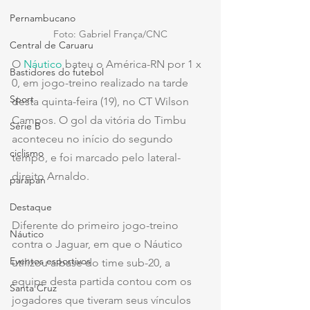
Pernambucano
Foto: Gabriel França/CNC
Central de Caruaru
O 
Náutico
 bateu o América-RN por 1 x 
Bastidores do futebol
0, em jogo-treino realizado na tarde 
Sport
desta quinta-feira (19), no CT Wilson 
Campos. O gol da vitória do Timbu 
Série B
aconteceu no início do segundo 
ciclismo
tempo, e foi marcado pelo lateral-
direito Arnaldo.
parapan
Destaque
Diferente do primeiro jogo-treino 
Náutico
contra o Jaguar, em que o Náutico 
Eventos esportivos
utilizou a base do time sub-20, a 
equipe desta partida contou com os 
Santa Cruz
jogadores que tiveram seus vínculos 