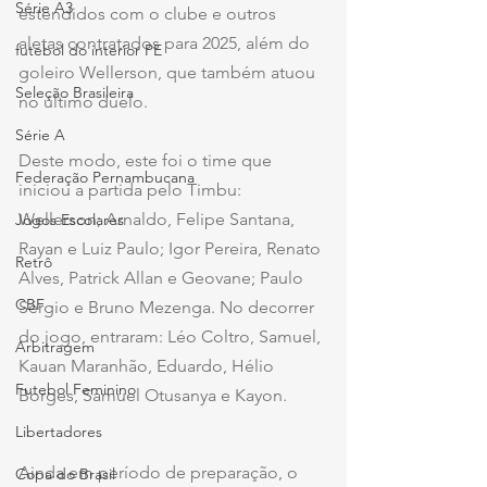
Série A3
estendidos com o clube e outros 
aletas contratados para 2025, além do 
futebol do interior PE
goleiro Wellerson, que também atuou 
Seleção Brasileira
no último duelo.
Série A
Deste modo, este foi o time que 
Federação Pernambucana
iniciou a partida pelo Timbu: 
Wellerson; Arnaldo, Felipe Santana, 
Jogos Escolares
Rayan e Luiz Paulo; Igor Pereira, Renato 
Retrô
Alves, Patrick Allan e Geovane; Paulo 
CBF
Sérgio e Bruno Mezenga. No decorrer 
do jogo, entraram: Léo Coltro, Samuel, 
Arbitragem
Kauan Maranhão, Eduardo, Hélio 
Futebol Feminino
Borges, Samuel Otusanya e Kayon.
Libertadores
Ainda em período de preparação, o 
Copa do Brasil