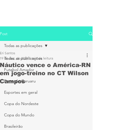
Post
Todas as publicações
Eri Santos
Todas as publicações
19 de dez. de 2024
1 min de leitura
Náutico vence o América-RN
Futebol Amador
em jogo-treino no CT Wilson
Campos
Porto de Caruaru
Esportes em geral
Copa do Nordeste
Copa do Mundo
Brasileirão