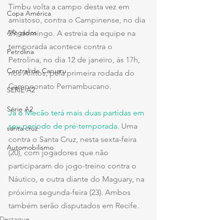
Timbu volta a campo desta vez em 
Copa América
amistoso, contra o Campinense, no dia 
Afogados
29, domingo. A estreia da equipe na 
temporada acontece contra o 
Petrolina
Petrolina, no dia 12 de janeiro, às 17h, 
Central de Caruaru
nos Aflitos, pela primeira rodada do 
Campeonato Pernambucano.
SÉRIE A2
Série A2
Já o Mecão terá mais duas partidas em 
seu período de pré-temporada.
 Uma 
santa cruz
contra o Santa Cruz, nesta sexta-feira 
Automobilismo
(20), com jogadores que não 
participaram do jogo-treino contra o 
Náutico, e outra diante do Maguary, na 
próxima segunda-feira (23). Ambos 
também serão disputados em Recife.
Destaque