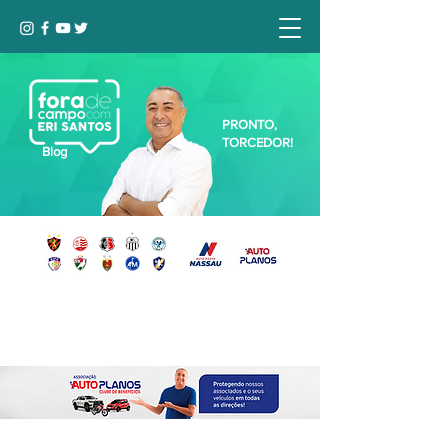
PRONTO,
TORCEDOR!
Blog
Seja bem-vindo, Torcedor (a)!