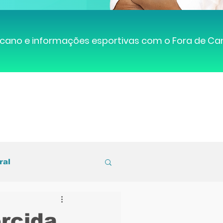
cano e informações esportivas com o Fora de C
ral
entral de Caruaru
orcida