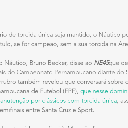
io de torcida única seja mantido, o Náutico p
tulo, se for campeão, sem a sua torcida na Ar
o Náutico, Bruno Becker, disse ao 
NE45
que de
inais do Campeonato Pernambucano diante do S
irrubro também revelou que conversará sobre 
ambucana de Futebol (FPF), 
que nesse domin
nutenção por clássicos com torcida única
, as
semifinais entre Santa Cruz e Sport.