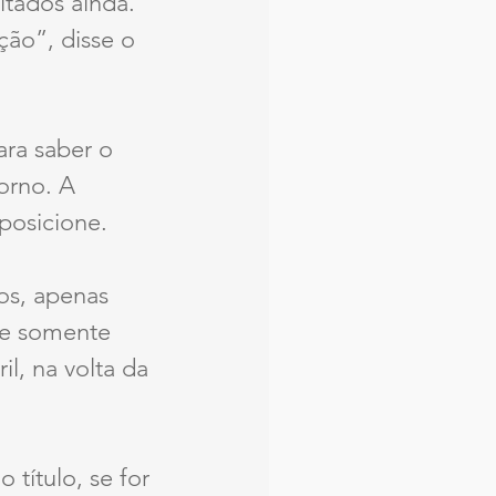
ltados ainda. 
ção”, disse o 
ra saber o 
orno. A 
posicione.
s, apenas 
, e somente 
l, na volta da 
título, se for 