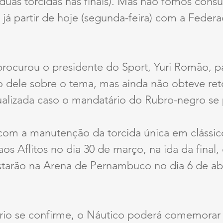
uas torcidas nas finais). Mas não fomos consu
 já partir de hoje (segunda-feira) com a Federa
rocurou o presidente do Sport, Yuri Romão, pa
 dele sobre o tema, mas ainda não obteve ret
ualizada caso o mandatário do Rubro-negro se 
m a manutenção da torcida única em clássico
 aos Aflitos no dia 30 de março, na ida da final
tarão na Arena de Pernambuco no dia 6 de abri
io se confirme, o Náutico poderá comemorar o 