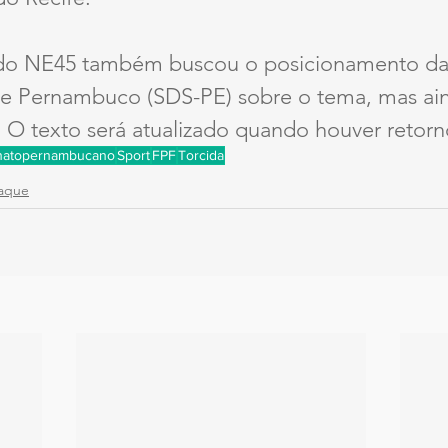
do NE45 também buscou o posicionamento da 
de Pernambuco (SDS-PE) sobre o tema, mas ai
 O texto será atualizado quando houver retorn
atopernambucano
Sport
FPF
Torcida
aque