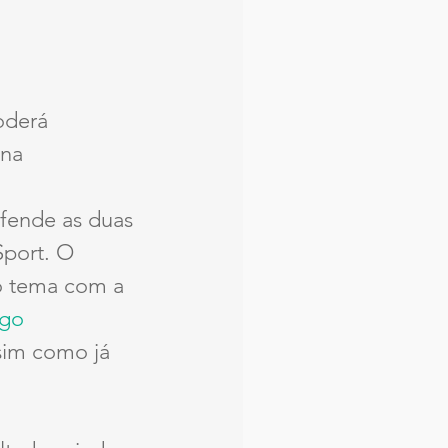
oderá 
ena
fende as duas 
port. O 
o tema com a 
go 
sim como já 