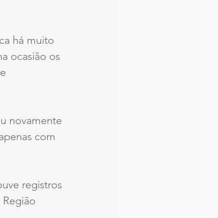
ca há muito 
a ocasião os 
e 
tou novamente 
m apenas com 
uve registros 
 Região 