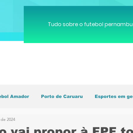
Tudo sobre o futebol pernambu
ebol Amador
Porto de Caruaru
Esportes em ge
 de 2024
pa do Mundo
Brasileirão
Pernambucano
C
o vai propor à FPF t