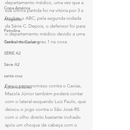
departamento médico, uma vez que a 
Copa América
sua última partida foi na vitória por 3 a 
0 sobre o ABC, pela segunda rodada 
Afogados
da Série C. Depois, o defensor foi para 
Petrolina
o departamento médico devido a uma 
lesão muscular grau 1 na coxa.
Central de Caruaru
SÉRIE A2
Série A2
santa cruz
Para o compromisso contra o Caxias, 
Automobilismo
Mazola Júnior também poderá contar 
com o lateral-esquerdo Luiz Paulo, que 
deixou o jogo contra o São José-RS 
com o olho direito bastante inchado 
após um choque de cabeça com o 