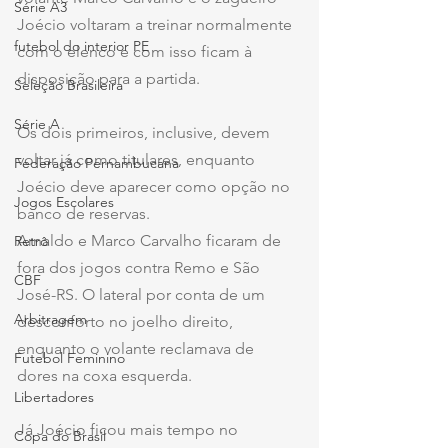
Série A3
Joécio voltaram a treinar normalmente 
futebol do interior PE
com o elenco e com isso ficam à 
disposição para a partida.
Seleção Brasileira
Série A
Os dois primeiros, inclusive, devem 
voltar já como titulares, enquanto 
Federação Pernambucana
Joécio deve aparecer como opção no 
Jogos Escolares
banco de reservas.
Arnaldo e Marco Carvalho ficaram de 
Retrô
fora dos jogos contra Remo e São 
CBF
José-RS. O lateral por conta de um 
Arbitragem
desconforto no joelho direito, 
enquanto o volante reclamava de 
Futebol Feminino
dores na coxa esquerda.
Libertadores
Já Joécio ficou mais tempo no 
Copa do Brasil