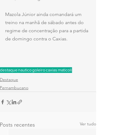
Mazola Júnior ainda comandará um 
treino na manhã de sábado antes do 
regime de concentração para a partida 
de domingo contra o Caxias.
destaque
nautico
goleiro
caxias
maticoli
Destaque
Pernambucano
Ver tudo
Posts recentes