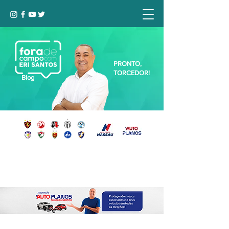
PRONTO,
TORCEDOR!
Blog
Seja bem-vindo, Torcedor (a)!