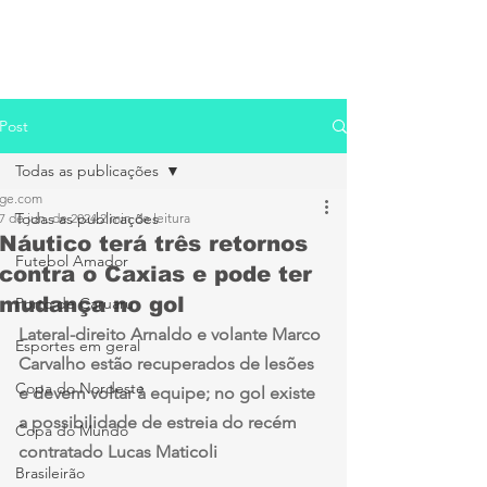
Post
Todas as publicações
ge.com
Todas as publicações
7 de jun. de 2024
2 min de leitura
Náutico terá três retornos
Futebol Amador
contra o Caxias e pode ter
mudança no gol
Porto de Caruaru
Lateral-direito Arnaldo e volante Marco 
Esportes em geral
Carvalho estão recuperados de lesões 
Copa do Nordeste
e devem voltar à equipe; no gol existe 
a possibilidade de estreia do recém 
Copa do Mundo
contratado Lucas Maticoli
Brasileirão