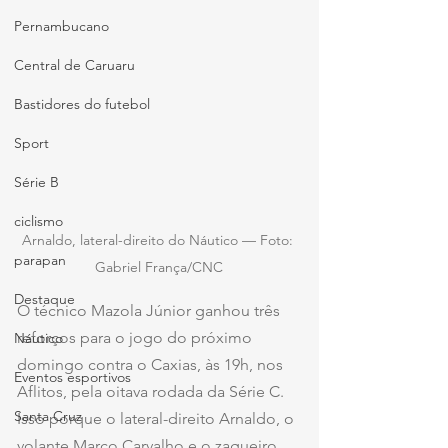
Pernambucano
Central de Caruaru
Bastidores do futebol
Sport
Série B
ciclismo
Arnaldo, lateral-direito do Náutico — Foto: 
parapan
Gabriel França/CNC
Destaque
O técnico Mazola Júnior ganhou três 
reforços para o jogo do próximo 
Náutico
domingo contra o Caxias, às 19h, nos 
Eventos esportivos
Aflitos, pela oitava rodada da Série C.
Santa Cruz
Isso porque o lateral-direito Arnaldo, o 
volante Marco Carvalho e o zagueiro 