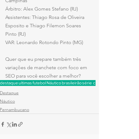
Campinas
Árbitro: Alex Gomes Stefano (RJ)
Assistentes: Thiago Rosa de Oliveira 
Esposito e Thiago Filemon Soares 
Pinto (RJ)
VAR: Leonardo Rotondo Pinto (MG)
Quer que eu prepare também três 
variações de manchete com foco em 
SEO para você escolher a melhor?
destaque
ultimas
futebol
Náutico
brasileirão
série c
Destaque
Náutico
Pernambucano