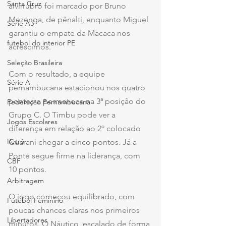
Santa Cruz
alvirrubro foi marcado por Bruno 
Mezenga, de pênalti, enquanto Miguel 
Série A3
garantiu o empate da Macaca nos 
futebol do interior PE
acréscimos.
Seleção Brasileira
Com o resultado, a equipe 
Série A
pernambucana estacionou nos quatro 
pontos e permanece na 3ª posição do 
Federação Pernambucana
Grupo C. O Timbu pode ver a 
Jogos Escolares
diferença em relação ao 2º colocado 
Retrô
Guarani chegar a cinco pontos. Já a 
Ponte segue firme na liderança, com 
CBF
10 pontos.
Arbitragem
O jogo começou equilibrado, com 
Futebol Feminino
poucas chances claras nos primeiros 
Libertadores
minutos. O Náutico, escalado de forma 