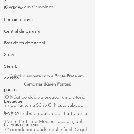
Guarani, em Campinas.
Brasileirão
Pernambucano
Central de Caruaru
Bastidores do futebol
Sport
Série B
Náutico empata com a Ponte Preta em 
ciclismo
Campinas (Karen Fontes)
parapan
O Náutico deixou escapar uma vitória 
Destaque
importante na Série C. Neste sábado 
Náutico
(27), o Timbu empatou por 1 a 1 com a 
Ponte Preta, no Moisés Lucarelli, pela 
Eventos esportivos
4ª rodada do quadrangular final. O gol 