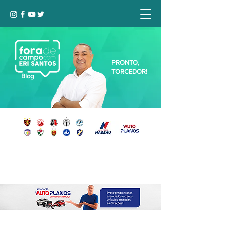
PRONTO,
TORCEDOR!
Blog
Seja bem-vindo, Torcedor (a)!