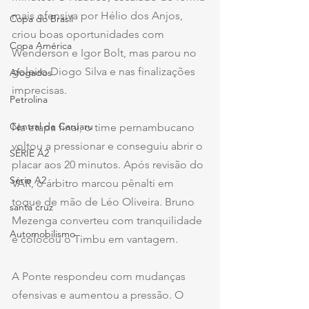
mais ofensiva por Hélio dos Anjos, 
Copa do Brasil
criou boas oportunidades com 
Copa América
Wenderson e Igor Bolt, mas parou no 
goleiro Diogo Silva e nas finalizações 
Afogados
imprecisas.
Petrolina
Central de Caruaru
Na etapa final, o time pernambucano 
voltou a pressionar e conseguiu abrir o 
SÉRIE A2
placar aos 20 minutos. Após revisão do 
Série A2
VAR, o árbitro marcou pênalti em 
toque de mão de Léo Oliveira. Bruno 
santa cruz
Mezenga converteu com tranquilidade 
Automobilismo
e colocou o Timbu em vantagem.
A Ponte respondeu com mudanças 
ofensivas e aumentou a pressão. O 