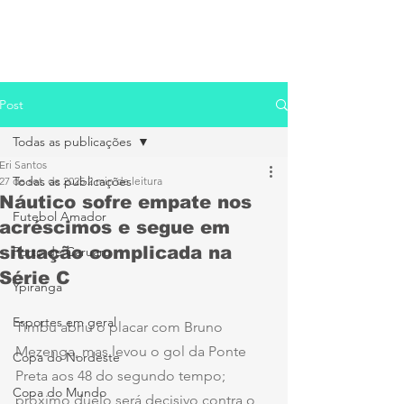
Post
Todas as publicações
Eri Santos
Todas as publicações
27 de set. de 2025
2 min de leitura
Náutico sofre empate nos
Futebol Amador
acréscimos e segue em
situação complicada na
Porto de Caruaru
Série C
Ypiranga
Esportes em geral
Timbu abriu o placar com Bruno 
Mezenga, mas levou o gol da Ponte 
Copa do Nordeste
Preta aos 48 do segundo tempo; 
Copa do Mundo
próximo duelo será decisivo contra o 