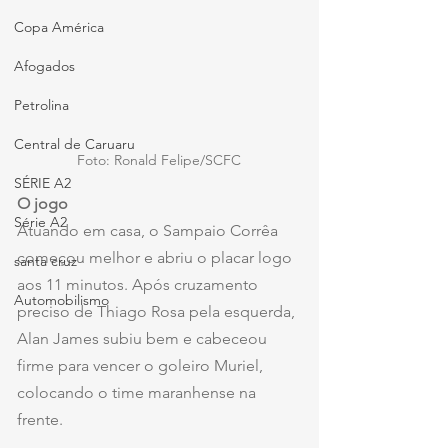
Copa América
Afogados
Petrolina
Central de Caruaru
Foto: Ronald Felipe/SCFC
SÉRIE A2
O jogo
Série A2
Atuando em casa, o Sampaio Corrêa 
começou melhor e abriu o placar logo 
santa cruz
aos 11 minutos. Após cruzamento 
Automobilismo
preciso de Thiago Rosa pela esquerda, 
Alan James subiu bem e cabeceou 
firme para vencer o goleiro Muriel, 
colocando o time maranhense na 
frente.