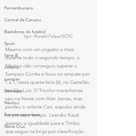
Pernambucano
Central de Caruaru
Bastidores do futebol
Igor: Ronald Felipe/SCFC
Sport
Mesmo com um jogador a mais 
Série B
durante todo o segundo tempo, o 
Náutico não conseguiu superar o 
ciclismo
Sampaio Corrêa e ficou no empate por 
parapan
1 a 1, nesta quarta-feira (6), no Castelão, 
em São Luís. O Tricolor maranhense 
Destaque
saiu na frente com Alan James, mas 
Náutico
perdeu o volante Cavi, expulso ainda 
Eventos esportivos
no primeiro tempo. Leandro Kauã 
garantiu a igualdade para o Timbu, 
Santa Cruz
que segue na briga por classificação 