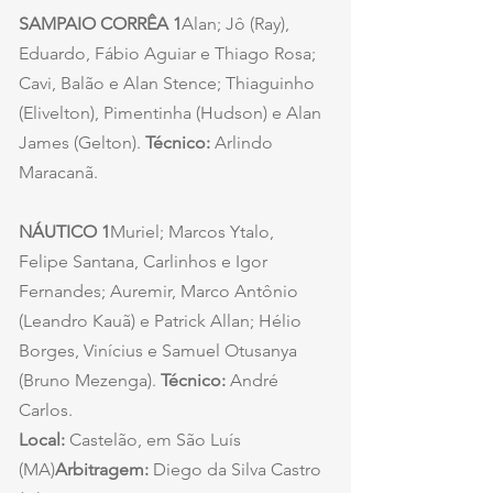
SAMPAIO CORRÊA 1
Alan; Jô (Ray), 
Eduardo, Fábio Aguiar e Thiago Rosa; 
Cavi, Balão e Alan Stence; Thiaguinho 
(Elivelton), Pimentinha (Hudson) e Alan 
James (Gelton). 
Técnico: 
Arlindo 
Maracanã.
NÁUTICO 1
Muriel; Marcos Ytalo, 
Felipe Santana, Carlinhos e Igor 
Fernandes; Auremir, Marco Antônio 
(Leandro Kauã) e Patrick Allan; Hélio 
Borges, Vinícius e Samuel Otusanya 
(Bruno Mezenga). 
Técnico: 
André 
Carlos.
Local: 
Castelão, em São Luís 
(MA)
Arbitragem: 
Diego da Silva Castro 