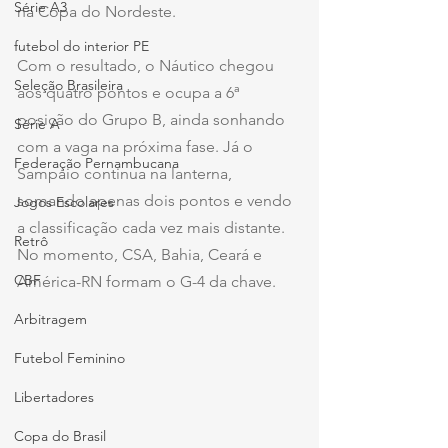
Série A3
na Copa do Nordeste.
futebol do interior PE
Com o resultado, o Náutico chegou 
Seleção Brasileira
aos quatro pontos e ocupa a 6ª 
posição do Grupo B, ainda sonhando 
Série A
com a vaga na próxima fase. Já o 
Federação Pernambucana
Sampaio continua na lanterna, 
somando apenas dois pontos e vendo 
Jogos Escolares
a classificação cada vez mais distante. 
Retrô
No momento, CSA, Bahia, Ceará e 
CBF
América-RN formam o G-4 da chave.
Arbitragem
Futebol Feminino
Libertadores
Copa do Brasil