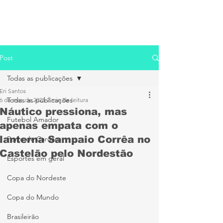
Post
Todas as publicações
Eri Santos
Todas as publicações
6 de mar. de 2025
2 min de leitura
Náutico pressiona, mas
Futebol Amador
apenas empata com o
lanterna Sampaio Corrêa no
Porto de Caruaru
Castelão pelo Nordestão
Esportes em geral
Copa do Nordeste
Copa do Mundo
Brasileirão