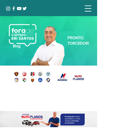
PRONTO,
TORCEDOR!
Blog
Seja bem-vindo, Torcedor (a)!