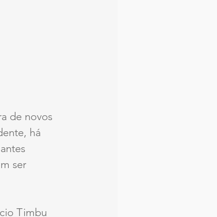
ra de novos 
dente, há 
antes 
m ser 
rcio Timbu 