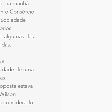
e, na manhã 
om o Consórcio 
 Sociedade 
prios 
e algumas das 
idas.
xe 
ssidade de uma 
as 
oposta estava 
Wilson 
o considerado 