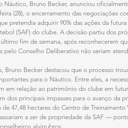
o Náutico, Bruno Becker, anunciou oficialment
feira (28), o encerramento das negociações c
ue pretendia adquirir 90% das ações da futura
ebol (SAF) do clube. A decisão partiu dos pró
o último fim de semana, após reconhecerem qu
as pelo Conselho Deliberativo não seriam atend
s, Bruno Becker destacou que o processo trou
mportantes para o Náutico. Entre eles, a nece
 em relação ao patrimônio do clube em futur
m dos principais impasses para o avanço da pr
ia de 47,48 hectares do Centro de Treinamento 
ssariam a ser de propriedade da SAF — pont
onselheiros alvirrubros.