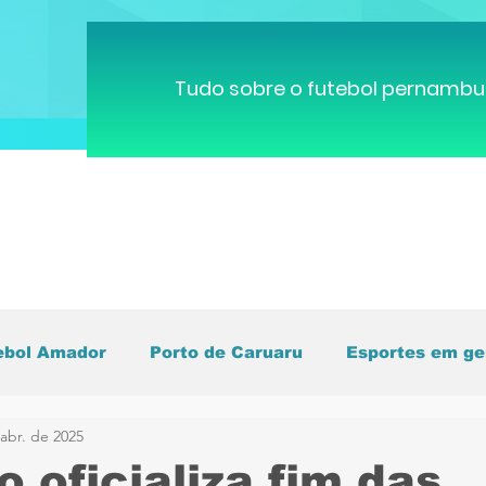
Tudo sobre o futebol pernambu
ebol Amador
Porto de Caruaru
Esportes em ge
abr. de 2025
pa do Mundo
Brasileirão
Pernambucano
C
o oficializa fim das