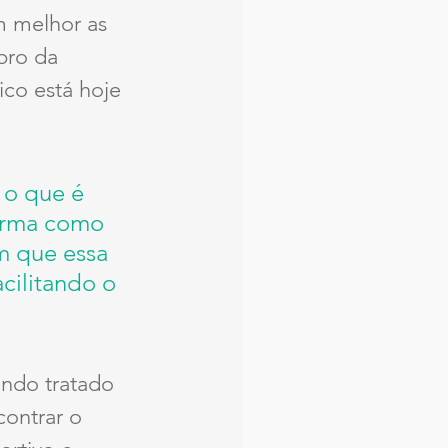
 melhor as 
bro da 
co está hoje 
 o que é 
orma como 
m que essa 
cilitando o 
ndo tratado 
contrar o 