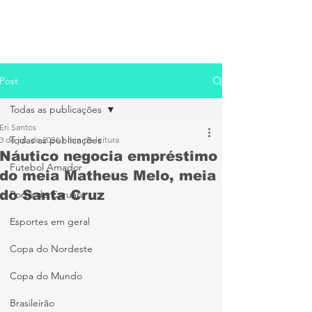
Post
Todas as publicações
Eri Santos
Todas as publicações
3 de jul. de 2024
1 min de leitura
Náutico negocia empréstimo
Futebol Amador
do meia Matheus Melo, meia
do Santa Cruz
Porto de Caruaru
Esportes em geral
Copa do Nordeste
Copa do Mundo
Brasileirão