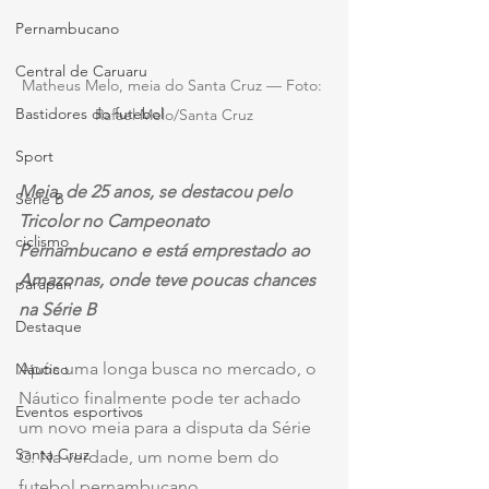
Pernambucano
Central de Caruaru
Matheus Melo, meia do Santa Cruz — Foto: 
Bastidores do futebol
Rafael Melo/Santa Cruz
Sport
Meia, de 25 anos, se destacou pelo 
Série B
Tricolor no Campeonato 
ciclismo
Pernambucano e está emprestado ao 
Amazonas, onde teve poucas chances 
parapan
na Série B
Destaque
Após uma longa busca no mercado, o 
Náutico
Náutico finalmente pode ter achado 
Eventos esportivos
um novo meia para a disputa da Série 
Santa Cruz
C. Na verdade, um nome bem do 
futebol pernambucano.