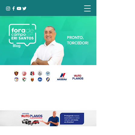
PRONTO,
TORCEDOR!
Blog
Seja bem-vindo, Torcedor (a)!