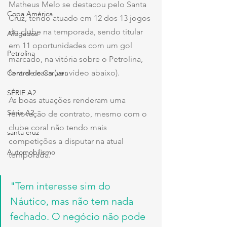
Matheus Melo se destacou pelo Santa 
Copa América
Cruz, tendo atuado em 12 dos 13 jogos 
do clube na temporada, sendo titular 
Afogados
em 11 oportunidades com um gol 
Petrolina
marcado, na vitória sobre o Petrolina, 
fora de casa (ver vídeo abaixo).
Central de Caruaru
SÉRIE A2
As boas atuações renderam uma 
Série A2
renovação de contrato, mesmo com o 
clube coral não tendo mais 
santa cruz
competições a disputar na atual 
Automobilismo
temporada.
"Tem interesse sim do 
Náutico, mas não tem nada 
fechado. O negócio não pode 