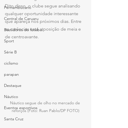
Dito disso, o clube segue analisando 
Pernambucano
qualquer oportunidade interessante 
Central de Caruaru
que apareça nos próximos dias. Entre 
as carências está a posição de meia e 
Bastidores do futebol
de centroavante.
Sport
Série B
ciclismo
parapan
Destaque
Náutico
Náutico segue de olho no mercado de 
Eventos esportivos
reforços (Foto: Ruan Pablo/DP FOTO)
Santa Cruz