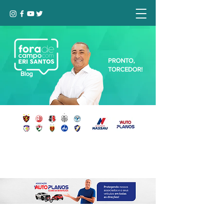
PRONTO,
TORCEDOR!
Blog
Seja bem-vindo, Torcedor (a)!