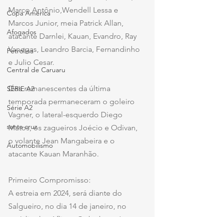
Marco Antônio,Wendell Lessa e 
Copa América
Marcos Junior, meia Patrick Allan, 
Afogados
atacante Darnlei, Kauan, Evandro, Ray 
Vanegas, Leandro Barcia, Fernandinho 
Petrolina
e Julio Cesar.
Central de Caruaru
Dos remanescentes da última 
SÉRIE A2
temporada permaneceram o goleiro 
Série A2
Vagner, o lateral-esquerdo Diego 
santa cruz
Matos, os zagueiros Joécio e Odivan, 
o volante Jean Mangabeira e o 
Automobilismo
atacante Kauan Maranhão.
Primeiro Compromisso:
A estreia em 2024, será diante do 
Salgueiro, no dia 14 de janeiro, no 