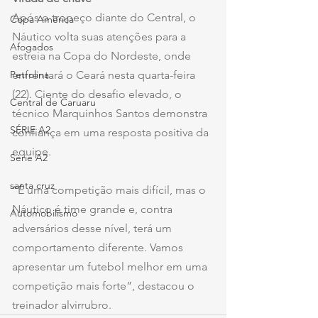
Após o tropeço diante do Central, o 
Copa América
Náutico volta suas atenções para a 
Afogados
estreia na Copa do Nordeste, onde 
enfrentará o Ceará nesta quarta-feira 
Petrolina
(22). Ciente do desafio elevado, o 
Central de Caruaru
técnico Marquinhos Santos demonstra 
SÉRIE A2
confiança em uma resposta positiva da 
equipe.
Série A2
santa cruz
“É uma competição mais difícil, mas o 
Náutico é time grande e, contra 
Automobilismo
adversários desse nível, terá um 
comportamento diferente. Vamos 
apresentar um futebol melhor em uma 
competição mais forte”, destacou o 
treinador alvirrubro.