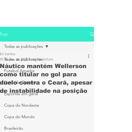
Post
Todas as publicações
Eri Santos
Todas as publicações
20 de jan. de 2025
1 min de leitura
Náutico mantém Wellerson
Futebol Amador
como titular no gol para
duelo contra o Ceará, apesar
Porto de Caruaru
de instabilidade na posição
Esportes em geral
Copa do Nordeste
Copa do Mundo
Brasileirão