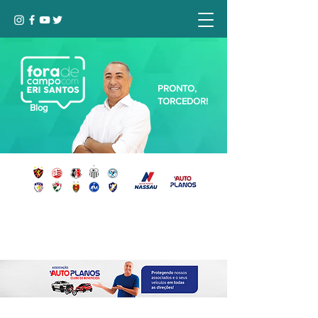
PRONTO,
TORCEDOR!
Blog
Seja bem-vindo, Torcedor (a)!