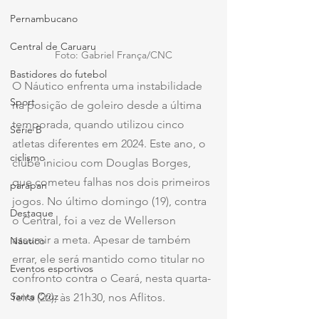
Pernambucano
Central de Caruaru
Foto: Gabriel França/CNC
Bastidores do futebol
O Náutico enfrenta uma instabilidade 
Sport
na posição de goleiro desde a última 
temporada, quando utilizou cinco 
Série B
atletas diferentes em 2024. Este ano, o 
ciclismo
clube iniciou com Douglas Borges, 
que cometeu falhas nos dois primeiros 
parapan
jogos. No último domingo (19), contra 
Destaque
o Central, foi a vez de Wellerson 
assumir a meta. Apesar de também 
Náutico
errar, ele será mantido como titular no 
Eventos esportivos
confronto contra o Ceará, nesta quarta-
Santa Cruz
feira (22), às 21h30, nos Aflitos.