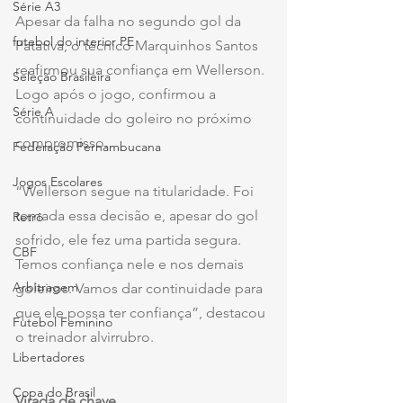
Série A3
Apesar da falha no segundo gol da 
futebol do interior PE
Patativa, o técnico Marquinhos Santos 
reafirmou sua confiança em Wellerson. 
Seleção Brasileira
Logo após o jogo, confirmou a 
Série A
continuidade do goleiro no próximo 
compromisso.
Federação Pernambucana
Jogos Escolares
“Wellerson segue na titularidade. Foi 
tomada essa decisão e, apesar do gol 
Retrô
sofrido, ele fez uma partida segura. 
CBF
Temos confiança nele e nos demais 
Arbitragem
goleiros. Vamos dar continuidade para 
que ele possa ter confiança”, destacou 
Futebol Feminino
o treinador alvirrubro.
Libertadores
Copa do Brasil
Virada de chave